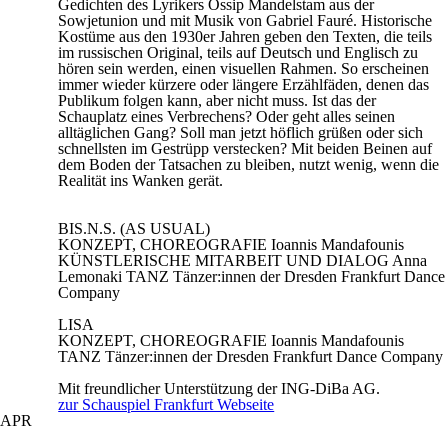
Gedichten des Lyrikers Ossip Mandelstam aus der
Sowjetunion und mit Musik von Gabriel Fauré. Historische
Kostüme aus den 1930er Jahren geben den Texten, die teils
im russischen Original, teils auf Deutsch und Englisch zu
hören sein werden, einen visuellen Rahmen. So erscheinen
immer wieder kürzere oder längere Erzählfäden, denen das
Publikum folgen kann, aber nicht muss. Ist das der
Schauplatz eines Verbrechens? Oder geht alles seinen
alltäglichen Gang? Soll man jetzt höflich grüßen oder sich
schnellsten im Gestrüpp verstecken? Mit beiden Beinen auf
dem Boden der Tatsachen zu bleiben, nutzt wenig, wenn die
Realität ins Wanken gerät.
BIS.N.S. (AS USUAL)
KONZEPT, CHOREOGRAFIE
Ioannis Mandafounis
KÜNSTLERISCHE MITARBEIT UND DIALOG
Anna
Lemonaki
TANZ
Tänzer:innen der Dresden Frankfurt Dance
Company
LISA
KONZEPT, CHOREOGRAFIE
Ioannis Mandafounis
TANZ
Tänzer:innen der Dresden Frankfurt Dance Company
Mit freundlicher Unterstützung der ING-DiBa AG.
zur Schauspiel Frankfurt Webseite
APR