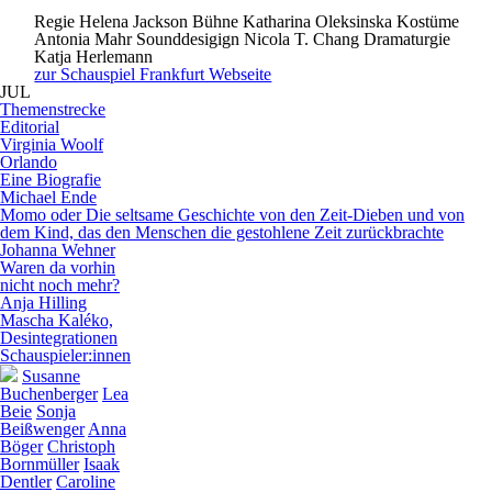
Regie
Helena Jackson
Bühne
Katharina Oleksinska
Kostüme
Antonia Mahr
Sounddesigign
Nicola T. Chang
Dramaturgie
Katja Herlemann
zur Schauspiel Frankfurt Webseite
JUL
Themenstrecke
E
d
i
t
o
r
i
a
l
Virginia Woolf
Orlando
Eine Biografie
Michael Ende
Momo oder Die seltsame Geschichte von den Zeit-Dieben und von
dem Kind, das den Menschen die gestohlene Zeit zurückbrachte
Johanna Wehner
Waren da vorhin
nicht noch mehr?
Anja Hilling
Mascha Kaléko,
Desintegrationen
Schauspieler:innen
Susanne
Buchenberger
Lea
Beie
Sonja
Beißwenger
Anna
Böger
Christoph
Bornmüller
Isaak
Dentler
Caroline