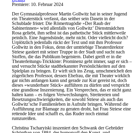
Premiere: 10. Februar 2024
Der Gymnasialprofessor Martin Gollwitz hat in seiner Jugend
ein Theaterstück verfasst, das seither sein Dasein in der
Schublade fristet: Die Römertragödie »Der Raub der
Sabinerinnen« wird allenfalls von Gollwitzʼ Dienstmädchen
Rosa geliebt, ihm selbst ist das pathetische Stück mittlerweile
peinlich. Eine Jugendsünde, mehr nicht. Oder vielleicht doch?
Urplötzlich jedenfalls rückt der Text und mit ihm Professor
Gollwitz in den Fokus, denn der umtriebige Theaterdirektor
Striese gastiert mit seiner Truppe in der Stadt und sucht nach
Stoffen, die das Publikum begeistern. Dabei greift er in die
Theaterleitungs-Trickkiste: Prominenz geht immer, sagt er sich –
und versucht Stücke stadtbekannter Persönlichkeiten auf den
Spielplan zu bringen. Er wirft sich ins Zeug, umschmeichelt den
zögerlichen Professor, dessen Ehefrau, die mit Theater wirklich
gar nichts anfangen kann und gerade zur Kur gereist ist, doch
dieses »wunderbare Stück« aufführen zu dürfen und verspricht
eine grandiose Inszenierung. Ein Versprechen, das er nicht ganz
halten kann – es folgen Verwechslungen, Streitereien und
Besetzungsschwierigkeiten, die sowohl Striese als auch das
Gollwitzʼsche Familienleben in Aufruhr bringen. Während die
Aufführung zur Blamage zu geraten droht, hat Frau Striese eine
rettende Idee und schafft es, das Ruder noch einmal
rumzureißen.
Christina Tscharyiski inszeniert den Schwank der Gebrüder
Schönthan von 1884, der humorvoll den Kunst- und