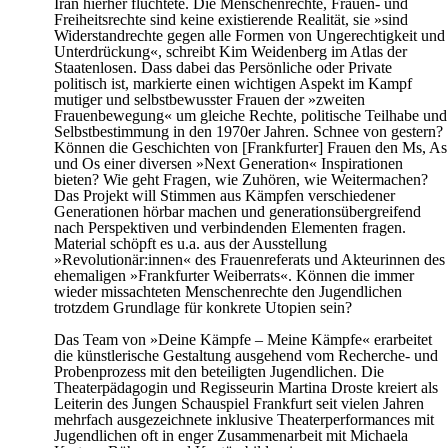
Iran hierher flüchtete. Die Menschenrechte, Frauen- und
Freiheitsrechte sind keine existierende Realität, sie »sind
Widerstandrechte gegen alle Formen von Ungerechtigkeit und
Unterdrückung«, schreibt Kim Weidenberg im Atlas der
Staatenlosen. Dass dabei das Persönliche oder Private
politisch ist, markierte einen wichtigen Aspekt im Kampf
mutiger und selbstbewusster Frauen der »zweiten
Frauenbewegung« um gleiche Rechte, politische Teilhabe und
Selbstbestimmung in den 1970er Jahren. Schnee von gestern?
Können die Geschichten von [Frankfurter] Frauen den Ms, As
und Os einer diversen »Next Generation« Inspirationen
bieten? Wie geht Fragen, wie Zuhören, wie Weitermachen?
Das Projekt will Stimmen aus Kämpfen verschiedener
Generationen hörbar machen und generationsübergreifend
nach Perspektiven und verbindenden Elementen fragen.
Material schöpft es u.a. aus der Ausstellung
»Revolutionär:innen« des Frauenreferats und Akteurinnen des
ehemaligen »Frankfurter Weiberrats«. Können die immer
wieder missachteten Menschenrechte den Jugendlichen
trotzdem Grundlage für konkrete Utopien sein?
Das Team von »Deine Kämpfe – Meine Kämpfe« erarbeitet
die künstlerische Gestaltung ausgehend vom Recherche- und
Probenprozess mit den beteiligten Jugendlichen. Die
Theaterpädagogin und Regisseurin Martina Droste kreiert als
Leiterin des Jungen Schauspiel Frankfurt seit vielen Jahren
mehrfach ausgezeichnete inklusive Theaterperformances mit
Jugendlichen oft in enger Zusammenarbeit mit Michaela