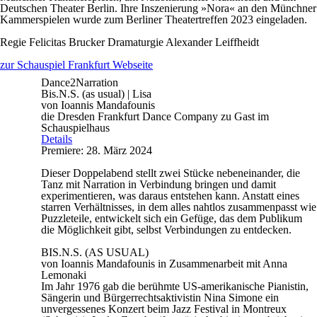
Deutschen Theater Berlin. Ihre Inszenierung »Nora« an den Münchner
Kammerspielen wurde zum Berliner Theatertreffen 2023 eingeladen.
Regie
Felicitas Brucker
Dramaturgie
Alexander Leiffheidt
zur Schauspiel Frankfurt Webseite
Dance2Narration
Bis.N.S. (as usual) | Lisa
von Ioannis Mandafounis
die Dresden Frankfurt Dance Company zu Gast im
Schauspielhaus
Details
Premiere: 28. März 2024
Dieser Doppelabend stellt zwei Stücke nebeneinander, die
Tanz mit Narration in Verbindung bringen und damit
experimentieren, was daraus entstehen kann. Anstatt eines
starren Verhältnisses, in dem alles nahtlos zusammenpasst wie
Puzzleteile, entwickelt sich ein Gefüge, das dem Publikum
die Möglichkeit gibt, selbst Verbindungen zu entdecken.
BIS.N.S. (AS USUAL)
von Ioannis Mandafounis in Zusammenarbeit mit Anna
Lemonaki
Im Jahr 1976 gab die berühmte US-amerikanische Pianistin,
Sängerin und Bürgerrechtsaktivistin Nina Simone ein
unvergessenes Konzert beim Jazz Festival in Montreux