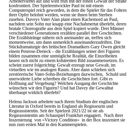
Arbeiterviertel auf und wird früh mit der rohen Gewalt der Straße
konfrontiert. Der Spieleentwickler Paul ist mit einem
Computerspiel reich geworden, in dem die Spieler für das Foltern
ihrer Opfer belohnt werden, wenn sie ihnen beim Sterben
zusehen. Daveys Vater Alan plant einen Rachemord an Paul,
nachdem sein Sohn nur knapp eine Nachahmertat überlebt, deren
brutale Choreografie aus dem Spiel kopiert wurde. Drei Männer
verschiedener Generationen erzählen parallel ihre Geschichten.
Die Erzählstränge nähern sich aneinander an, treffen sich
momentweise, um dann unmerklich auseinanderzudriften. Die
Stückdramaturgie des britischen Dramatikers Gary Owen gleicht
einem Penrose-Dreieck – die Erzählungen seiner drei Figuren
bilden zusammen eine unmögliche Realität, die Einzelheiten
lassen sich nicht zu einem kohärenten Bild zusammensetzen. Es
scheint zuerst folgerichtig: Gewalt erzeugt neue Gewalt, im
virtuellen wie im analogen Raum. Aber dann schieben sich
zerstörerische Vater-Sohn-Beziehungen dazwischen, Schuld und
unerwiderte Liebe schreiben die Geschichten fort. Gibt es
Hoffnung auf Vergebung? Welchen Ausgang der Geschichte
wünschen wir den Figuren? Und hat Davey die Gewalttat
überhaupt wirklich überlebt?
Helena Jackson arbeitete nach ihrem Studium der englischen
Literatur in Oxford bereits in England als Regisseurin und
Regieassistentin. Seit der Spielzeit 2021/22 ist sie als
Regieassistentin am Schauspiel Frankfurt engagiert. Nach ihrer
Inszenierung von »Victory Condition« in der Box inszeniert sie
nun zum ersten Mal in den Kammerspielen.