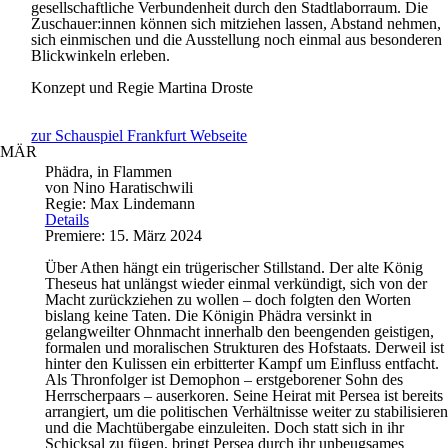
gesellschaftliche Verbundenheit durch den Stadtlaborraum. Die
Zuschauer:innen können sich mitziehen lassen, Abstand nehmen,
sich einmischen und die Ausstellung noch einmal aus besonderen
Blickwinkeln erleben.
Konzept und Regie
Martina Droste
zur Schauspiel Frankfurt Webseite
MÄR
Phädra, in Flammen
von Nino Haratischwili
Regie: Max Lindemann
Details
Premiere: 15. März 2024
Über Athen hängt ein trügerischer Stillstand. Der alte König
Theseus hat unlängst wieder einmal verkündigt, sich von der
Macht zurückziehen zu wollen – doch folgten den Worten
bislang keine Taten. Die Königin Phädra versinkt in
gelangweilter Ohnmacht innerhalb den beengenden geistigen,
formalen und moralischen Strukturen des Hofstaats. Derweil ist
hinter den Kulissen ein erbitterter Kampf um Einfluss entfacht.
Als Thronfolger ist Demophon – erstgeborener Sohn des
Herrscherpaars – auserkoren. Seine Heirat mit Persea ist bereits
arrangiert, um die politischen Verhältnisse weiter zu stabilisieren
und die Machtübergabe einzuleiten. Doch statt sich in ihr
Schicksal zu fügen, bringt Persea durch ihr unbeugsames