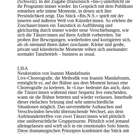
(Schweiz). In der Zugabe (französisch »bis«) unterbricht sie
ihr Programm immer wieder. Im Gespräch mit dem Publikum
entstehen sehr intime Momente, in denen sich ihre
Persönlichkeit zeigt. Das Stück »Bis.N.S.« spielt mit der
inneren und äußeren Welt von Künstler:innen. So erleben die
Zuschauer:innen ein Tanzstück in Aufführung und
gleichzeitig durch immer wieder neue Verschiebungen, wie
sich die Tänzer:innen auf ihren Auftritt vorbereiten. Sie
proben ihre Bewegungen, wiederholen und korrigieren sich,
als ob niemand ihnen dabei zuschaute. Kleine und große,
private und künstlerische Momente reihen sich aneinander:
normaler Tanzbetrieb – business as usual.
LISA
Neukreation von Ioannis Mandafounis
Live-Choreografie, die Methodik von Ioannis Mandafounis,
ermöglicht es, auf der Bühne aus dem Moment heraus eine
Choreografie zu kreieren. In »Lisa« bedeutet das auch, dass
die Tänzer:innen während einer Sequenz live entscheiden,
wann sie die Bühne betreten und wieder verlassen. Innerhalb
dieser einfachen Setzung sind sehr unterschiedliche
Situationen möglich. Das unvermittelte Auftauchen und
Verschwinden bewirkt überraschende Wechsel, aus dem
Aufeinandertreffen von zwei Tänzer:innen wird plötzlich
eine unübersichtliche Gruppenszene. Plötzlich wird jemand
alleingelassen und wirft sich in ein emotionales Solo hinein.
Diese dramaturgischen Prinzipien kombiniert das Stück mit