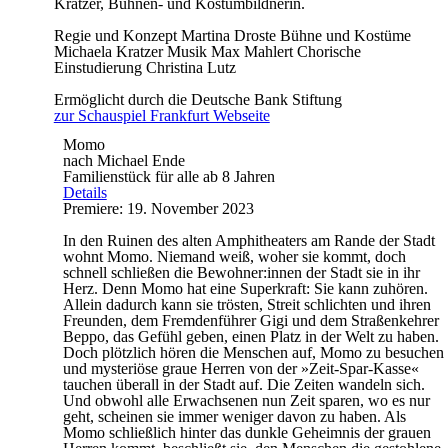
Kratzer, Bühnen- und Kostümbildnerin.
Regie und Konzept
Martina Droste
Bühne und Kostüme
Michaela Kratzer
Musik
Max Mahlert
Chorische
Einstudierung
Christina Lutz
Ermöglicht durch die Deutsche Bank Stiftung
zur Schauspiel Frankfurt Webseite
Momo
nach Michael Ende
Familienstück für alle ab 8 Jahren
Details
Premiere: 19. November 2023
In den Ruinen des alten Amphitheaters am Rande der Stadt
wohnt Momo. Niemand weiß, woher sie kommt, doch
schnell schließen die Bewohner:innen der Stadt sie in ihr
Herz. Denn Momo hat eine Superkraft: Sie kann zuhören.
Allein dadurch kann sie trösten, Streit schlichten und ihren
Freunden, dem Fremdenführer Gigi und dem Straßenkehrer
Beppo, das Gefühl geben, einen Platz in der Welt zu haben.
Doch plötzlich hören die Menschen auf, Momo zu besuchen
und mysteriöse graue Herren von der »Zeit-Spar-Kasse«
tauchen überall in der Stadt auf. Die Zeiten wandeln sich.
Und obwohl alle Erwachsenen nun Zeit sparen, wo es nur
geht, scheinen sie immer weniger davon zu haben. Als
Momo schließlich hinter das dunkle Geheimnis der grauen