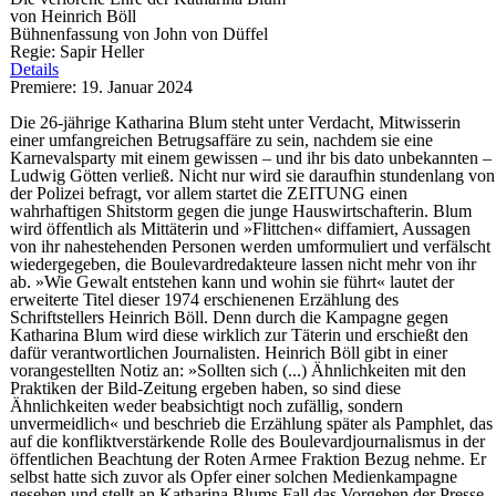
von Heinrich Böll
Bühnenfassung von John von Düffel
Regie: Sapir Heller
Details
Premiere: 19. Januar 2024
Die 26-jährige Katharina Blum steht unter Verdacht, Mitwisserin
einer umfangreichen Betrugsaffäre zu sein, nachdem sie eine
Karnevalsparty mit einem gewissen – und ihr bis dato unbekannten –
Ludwig Götten verließ. Nicht nur wird sie daraufhin stundenlang von
der Polizei befragt, vor allem startet die ZEITUNG einen
wahrhaftigen Shitstorm gegen die junge Hauswirtschafterin. Blum
wird öffentlich als Mittäterin und »Flittchen« diffamiert, Aussagen
von ihr nahestehenden Personen werden umformuliert und verfälscht
wiedergegeben, die Boulevardredakteure lassen nicht mehr von ihr
ab. »Wie Gewalt entstehen kann und wohin sie führt« lautet der
erweiterte Titel dieser 1974 erschienenen Erzählung des
Schriftstellers Heinrich Böll. Denn durch die Kampagne gegen
Katharina Blum wird diese wirklich zur Täterin und erschießt den
dafür verantwortlichen Journalisten. Heinrich Böll gibt in einer
vorangestellten Notiz an: »Sollten sich (...) Ähnlichkeiten mit den
Praktiken der Bild-Zeitung ergeben haben, so sind diese
Ähnlichkeiten weder beabsichtigt noch zufällig, sondern
unvermeidlich« und beschrieb die Erzählung später als Pamphlet, das
auf die konfliktverstärkende Rolle des Boulevardjournalismus in der
öffentlichen Beachtung der Roten Armee Fraktion Bezug nehme. Er
selbst hatte sich zuvor als Opfer einer solchen Medienkampagne
gesehen und stellt an Katharina Blums Fall das Vorgehen der Presse