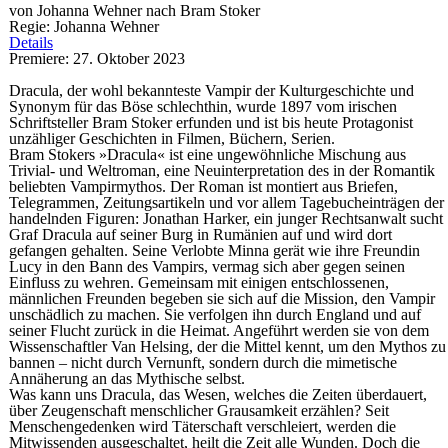
von Johanna Wehner nach Bram Stoker
Regie: Johanna Wehner
Details
Premiere: 27. Oktober 2023
Dracula, der wohl bekannteste Vampir der Kulturgeschichte und
Synonym für das Böse schlechthin, wurde 1897 vom irischen
Schriftsteller Bram Stoker erfunden und ist bis heute Protagonist
unzähliger Geschichten in Filmen, Büchern, Serien.
Bram Stokers »Dracula« ist eine ungewöhnliche Mischung aus
Trivial- und Weltroman, eine Neuinterpretation des in der Romantik
beliebten Vampirmythos. Der Roman ist montiert aus Briefen,
Telegrammen, Zeitungsartikeln und vor allem Tagebucheinträgen der
handelnden Figuren: Jonathan Harker, ein junger Rechtsanwalt sucht
Graf Dracula auf seiner Burg in Rumänien auf und wird dort
gefangen gehalten. Seine Verlobte Minna gerät wie ihre Freundin
Lucy in den Bann des Vampirs, vermag sich aber gegen seinen
Einfluss zu wehren. Gemeinsam mit einigen entschlossenen,
männlichen Freunden begeben sie sich auf die Mission, den Vampir
unschädlich zu machen. Sie verfolgen ihn durch England und auf
seiner Flucht zurück in die Heimat. Angeführt werden sie von dem
Wissenschaftler Van Helsing, der die Mittel kennt, um den Mythos zu
bannen – nicht durch Vernunft, sondern durch die mimetische
Annäherung an das Mythische selbst.
Was kann uns Dracula, das Wesen, welches die Zeiten überdauert,
über Zeugenschaft menschlicher Grausamkeit erzählen? Seit
Menschengedenken wird Täterschaft verschleiert, werden die
Mitwissenden ausgeschaltet, heilt die Zeit alle Wunden. Doch die