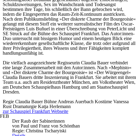
Schuldzuweisungen, Sex im Wandschrank und Todesangst
bestimmen ihre Tage, bis schließlich der Bann gebrochen wird,
indem die Eingesperrten das Raum-Zeit-Kontinuum austricksen.
Nach dem Publikumsliebling »Der diskrete Charme der Bourgeoisie«
gelangt mit diesem Stoff ein weiterer surrealistischer Film des Oscar-
Preisträgers Luis Buñuel in einer Überschreibung von PeterLicht und
SE Struck auf die Bühne des Schauspiel Frankfurt. Das Autor:innen-
Duo untersucht mit bissigem Humor und einem heutigen Blick eine
wiedererkennbare gesellschaftliche Klasse, die trotz oder aufgrund all
ihrer Privilegiertheit, ihres Wissens und ihrer Fähigkeiten komplett
handlungsunfähig ist.
Die vielfach ausgezeichnete Regisseurin Claudia Bauer verbindet
eine lange Zusammenarbeit mit den Autor:innen. Nach »Mephisto«
und »Der diskrete Charme der Bourgeoisie« ist »Der Würgeengel«
Claudia Bauers dritte Inszenierung in Frankfurt. Sie arbeitet mit ihrem
Team u.a. auch am Residenztheater München, am Volkstheater Wien,
am Deutschen Schauspielhaus Hamburg und am Staatsschauspiel
Dresden.
Regie
Claudia Bauer
Bühne
Andreas Auerbach
Kostüme
Vanessa
Rust
Dramaturgie
Katja Herlemann
zur Schauspiel Frankfurt Webseite
FEB
Der Raub der Sabinerinnen
von Paul und Franz von Schönthan
Regie: Christina Tscharyiski
Details