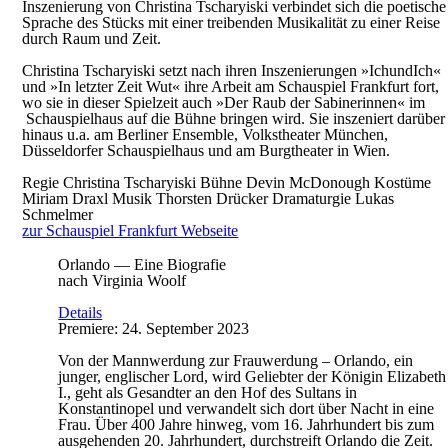
Inszenierung von Christina Tscharyiski verbindet sich die poetische
Sprache des Stücks mit einer treibenden Musikalität zu einer Reise
durch Raum und Zeit.
Christina Tscharyiski setzt nach ihren Inszenierungen »IchundIch«
und »In letzter Zeit Wut« ihre Arbeit am Schauspiel Frankfurt fort,
wo sie in dieser Spielzeit auch »Der Raub der Sabinerinnen« im
Schauspielhaus auf die Bühne bringen wird. Sie inszeniert darüber
hinaus u.a. am Berliner Ensemble, Volkstheater München,
Düsseldorfer Schauspielhaus und am Burgtheater in Wien.
Regie
Christina Tscharyiski
Bühne
Devin McDonough
Kostüme
Miriam Draxl
Musik
Thorsten Drücker
Dramaturgie
Lukas
Schmelmer
zur Schauspiel Frankfurt Webseite
Orlando — Eine Biografie
nach Virginia Woolf
Details
Premiere: 24. September 2023
Von der Mannwerdung zur Frauwerdung – Orlando, ein
junger, englischer Lord, wird Geliebter der Königin Elizabeth
I., geht als Gesandter an den Hof des Sultans in
Konstantinopel und verwandelt sich dort über Nacht in eine
Frau. Über 400 Jahre hinweg, vom 16. Jahrhundert bis zum
ausgehenden 20. Jahrhundert, durchstreift Orlando die Zeit.