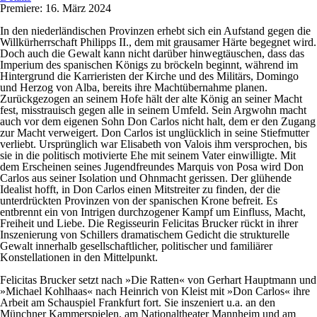
Premiere: 16. März 2024
In den niederländischen Provinzen erhebt sich ein Aufstand gegen die
Willkürherrschaft Philipps II., dem mit grausamer Härte begegnet wird.
Doch auch die Gewalt kann nicht darüber hinwegtäuschen, dass das
Imperium des spanischen Königs zu bröckeln beginnt, während im
Hintergrund die Karrieristen der Kirche und des Militärs, Domingo
und Herzog von Alba, bereits ihre Machtübernahme planen.
Zurückgezogen an seinem Hofe hält der alte König an seiner Macht
fest, misstrauisch gegen alle in seinem Umfeld. Sein Argwohn macht
auch vor dem eigenen Sohn Don Carlos nicht halt, dem er den Zugang
zur Macht verweigert. Don Carlos ist unglücklich in seine Stiefmutter
verliebt. Ursprünglich war Elisabeth von Valois ihm versprochen, bis
sie in die politisch motivierte Ehe mit seinem Vater einwilligte. Mit
dem Erscheinen seines Jugendfreundes Marquis von Posa wird Don
Carlos aus seiner Isolation und Ohnmacht gerissen. Der glühende
Idealist hofft, in Don Carlos einen Mitstreiter zu finden, der die
unterdrückten Provinzen von der spanischen Krone befreit. Es
entbrennt ein von Intrigen durchzogener Kampf um Einfluss, Macht,
Freiheit und Liebe. Die Regisseurin Felicitas Brucker rückt in ihrer
Inszenierung von Schillers dramatischem Gedicht die strukturelle
Gewalt innerhalb gesellschaftlicher, politischer und familiärer
Konstellationen in den Mittelpunkt.
Felicitas Brucker setzt nach »Die Ratten« von Gerhart Hauptmann und
»Michael Kohlhaas« nach Heinrich von Kleist mit »Don Carlos« ihre
Arbeit am Schauspiel Frankfurt fort. Sie inszeniert u.a. an den
Münchner Kammerspielen, am Nationaltheater Mannheim und am