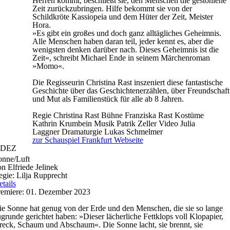
Herren kommt, beschließt sie, den Menschen die gestohlene
Zeit zurückzubringen. Hilfe bekommt sie von der
Schildkröte Kassiopeia und dem Hüter der Zeit, Meister
Hora.
»Es gibt ein großes und doch ganz alltägliches Geheimnis.
Alle Menschen haben daran teil, jeder kennt es, aber die
wenigsten denken darüber nach. Dieses Geheimnis ist die
Zeit«, schreibt Michael Ende in seinem Märchenroman
»Momo«.
Die Regisseurin Christina Rast inszeniert diese fantastische
Geschichte über das Geschichtenerzählen, über Freundschaft
und Mut als Familienstück für alle ab 8 Jahren.
Regie
Christina Rast
Bühne
Franziska Rast
Kostüme
Kathrin Krumbein
Musik
Patrik Zeller
Video
Julia
Laggner
Dramaturgie
Lukas Schmelmer
zur Schauspiel Frankfurt Webseite
DEZ
onne/Luft
n Elfriede Jelinek
gie: Lilja Rupprecht
tails
remiere: 01. Dezember 2023
e Sonne hat genug von der Erde und den Menschen, die sie so lange
grunde gerichtet haben: »Dieser lächerliche Fettklops voll Klopapier,
eck, Schaum und Abschaum«. Die Sonne lacht, sie brennt, sie