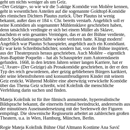
geht um nichts weniger als um Geiz.
»Der Geizige«, so wie wir die 5-aktige Komödie von Molière kennen,
geht in wesentlichen Anteilen auf die sogenannte Goldtopf-Komödie
des römischen Dichters Plautus zurück. Über Plautus ist wenig
bekannt, außer dass er 184 v. Chr. bereits verstarb. Angeblich soll er
seine Komödien als sogenannter Mühlensklave geschrieben haben,
denn tatsächlich verdingte er sich bei einem Müller als Sklave,
nachdem er sein gesamtes Vermögen, das er an der Bühne verdiente,
durch Spekulationsgeschäfte wieder verloren hatte. Klingt modern!
Angeblich war Plautus Schauspieler, angeblich auch ein Komödiant.
Er war kein Schreibtischdichter, sondern hat, von der Bühne inspiriert,
aus der Theaterpraxis heraus geschrieben. Auch Molière – eigentlich
Jean-Baptiste Poquelin – hat als Schauspieler zum Autorendasein
gefunden. 1668, in den letzten Jahren seiner langen Karriere, hat er
»L’Avare« (Der Geizige) als Prosakomödie geschrieben, in der er den
Typ des reich gewordenen, aber geizig gebliebenen Bürgers karikiert,
der seine lebensfroheren und konsumfreudigeren Kinder mit seinem
Geiz erstickt. Während Molière eine aberwitzig verwickelte Komödie
über das Thema Geiz schreibt, wird Koležnik die menschliche
Verfehlung darin suchen und finden.
Mateja Koležnik ist für ihre filmisch anmutende, hyperrealistische
Bildsprache bekannt, die einerseits formal beeindruckt, andererseits aus
der minutiösen Auseinandersetzung mit der Seelenwelt der Figuren
entspringt. Die slowenische Regisseurin arbeitet an zahlreichen großen
Theatern, u.a. in Wien, Hamburg, München, Berlin.
Regie
Mateja Koležnik
Bühne
Olaf Altmann
Kostüme
Ana Savić