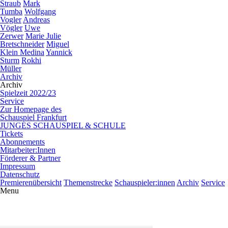
Straub
Mark
Tumba
Wolfgang
Vogler
Andreas
Vögler
Uwe
Zerwer
Marie Julie
Bretschneider
Miguel
Klein Medina
Yannick
Sturm
Rokhi
Müller
Archiv
Archiv
Spielzeit 2022/23
Service
Zur Homepage des
Schauspiel Frankfurt
JUNGES SCHAUSPIEL & SCHULE
Tickets
Abonnements
Mitarbeiter:Innen
Förderer & Partner
Impressum
Datenschutz
Premierenübersicht
Themenstrecke
Schauspieler:innen
Archiv
Service
Menu