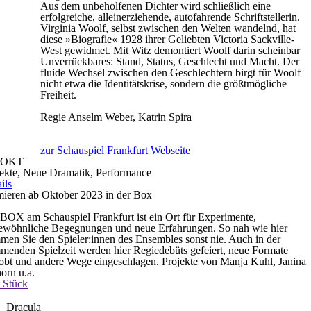
Aus dem unbeholfenen Dichter wird schließlich eine
erfolgreiche, alleinerziehende, autofahrende Schriftstellerin.
Virginia Woolf, selbst zwischen den Welten wandelnd, hat
diese »Biografie« 1928 ihrer Geliebten Victoria Sackville-
West gewidmet. Mit Witz demontiert Woolf darin scheinbar
Unverrückbares: Stand, Status, Geschlecht und Macht. Der
fluide Wechsel zwischen den Geschlechtern birgt für Woolf
nicht etwa die Identitätskrise, sondern die größtmögliche
Freiheit.
Regie
Anselm Weber, Katrin Spira
zur Schauspiel Frankfurt Webseite
OKT
jekte, Neue Dramatik, Performance
ils
mieren ab Oktober 2023 in der Box
BOX am Schauspiel Frankfurt ist ein Ort für Experimente,
ewöhnliche Begegnungen und neue Erfahrungen. So nah wie hier
en Sie den Spieler:innen des Ensembles sonst nie. Auch in der
enden Spielzeit werden hier Regiedebüts gefeiert, neue Formate
obt und andere Wege eingeschlagen. Projekte von Manja Kuhl, Janina
orn u.a.
 Stück
Dracula