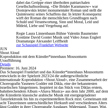
dabei das Gerippe einer überholten patriarchalen
Gesellschaftsordnung. »Die Brüder Karamasow« war
Dostojewskis letzter monumentaler Roman und stellt die
Quintessenz seines Schaffens dar. In letzter Konsequenz
wirft der Roman die menschlichen Grundfragen nach
Schuld und Verantwortung, Sinn und Moral, Leid und
Mitleid, Liebe und Vergebung auf.
Regie
Laura Linnenbaum
Bühne
Valentin Baumeister
Kostüme
David Gonter
Musik und Video
Jonas Englert
Dramaturgie
Alexander Leiffheidt
zur Schauspiel Frankfurt Webseite
JUN
Shout Aloud
Koproduktion mit dem Künstler*innenhaus Mousonturm
Uraufführung
Details
Premiere: 16. Juni 2024
Das Schauspiel Frankfurt und das Künstler*innenhaus Mousonturm
entwickeln in der Spielzeit 2023/24 die außergewöhnliche
internationale Koproduktion »Shout Aloud«, eine Zusammenarbeit der
Choreografin Yasmeen Godder mit Dikla, eine der bekanntesten
israelischen Sängerinnen. Inspiriert ist das Stück von Diklas erstem,
bahnbrechendem Album »Ahava Musica« aus dem Jahr 2000, auf dem
die Künstlerin klassische arabische Musik mit energiegeladener
Tanzelektronik bis hin zu experimentellem Rock mixt. Gemeinsam mit
acht Tänzerinnen unterschiedlicher Herkunft und verschiedenen Alters
lässt Godder in ihrer Choreografie Ausdauer, Widerstand, Trauer, Wut,