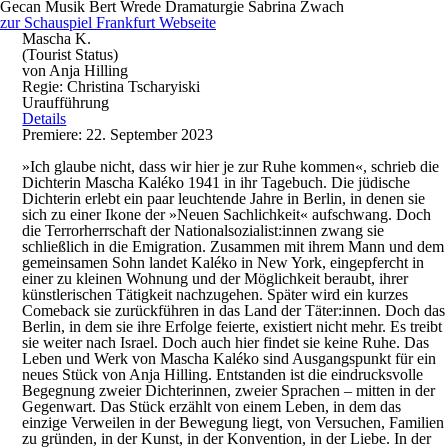
Gecan
Musik
Bert Wrede
Dramaturgie
Sabrina Zwach
zur Schauspiel Frankfurt Webseite
Mascha K.
(Tourist Status)
von Anja Hilling
Regie: Christina Tscharyiski
Uraufführung
Details
Premiere: 22. September 2023
»Ich glaube nicht, dass wir hier je zur Ruhe kommen«, schrieb die
Dichterin Mascha Kaléko 1941 in ihr Tagebuch. Die jüdische
Dichterin erlebt ein paar leuchtende Jahre in Berlin, in denen sie
sich zu einer Ikone der »Neuen Sachlichkeit« aufschwang. Doch
die Terrorherrschaft der Nationalsozialist:innen zwang sie
schließlich in die Emigration. Zusammen mit ihrem Mann und dem
gemeinsamen Sohn landet Kaléko in New York, eingepfercht in
einer zu kleinen Wohnung und der Möglichkeit beraubt, ihrer
künstlerischen Tätigkeit nachzugehen. Später wird ein kurzes
Comeback sie zurückführen in das Land der Täter:innen. Doch das
Berlin, in dem sie ihre Erfolge feierte, existiert nicht mehr. Es treibt
sie weiter nach Israel. Doch auch hier findet sie keine Ruhe. Das
Leben und Werk von Mascha Kaléko sind Ausgangspunkt für ein
neues Stück von Anja Hilling. Entstanden ist die eindrucksvolle
Begegnung zweier Dichterinnen, zweier Sprachen – mitten in der
Gegenwart. Das Stück erzählt von einem Leben, in dem das
einzige Verweilen in der Bewegung liegt, von Versuchen, Familien
zu gründen, in der Kunst, in der Konvention, in der Liebe. In der