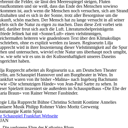
rbrennt die Felder, sie lässt den Meeresspiegel steigen, Fluten
eraufkommen und sie weiß, dass das Ende des Menschen sowieso
ekommen ist, auch wenn die Menschen noch versuchen, sich am Strand
fzuhalten und es sich in der Sonne, trotz aller Besorgnisse um die
kunft, schön machen. Der Mensch hat zu lange versucht in all seiner
bris sich die Natur zu eigen zu machen. Dass diese Zeit vorbei sein
rd, darüber freut sich auch die Luft. Literaturnobelpreisträgerin
friede Jelinek hat mit »Sonne/Luft« einen vielstimmigen,
eichermaßen heiteren wie gnadenlosen Text über den Klimakollaps
schrieben, ohne es explizit werden zu lassen. Regisseurin Lilja
pprecht wird in ihrer Inszenierung dieser Vielstimmigkeit auf die Spur
hen und untersuchen, wieviel echte Natur uns überhaupt noch umgibt,
w. wie sehr wir es uns in der Kulissenhaftigkeit unseres Daseins
ngerichtet haben.
lja Rupprecht arbeitet als Regisseurin u.a. am Deutschen Theater
rlin, am Schauspiel Hannover und am Burgtheater in Wien. In
rankfurt waren von ihr bisher »Malina« nach Ingeborg Bachmann
wie »Die schmutzigen Hände« von Jean-Paul Sartre zu sehen. In
eser Spielzeit inszeniert sie außerdem im Schauspielhaus »Die Ehe der
aria Braun« von Rainer Werner Fassbinder.
egie
Lilja Rupprecht
Bühne
Christina Schmitt
Kostüme
Annelies
anlaere
Musik
Philipp Rohmer
Video
Moritz Grewenig
ramaturgie
Katrin Spira
r Schauspiel Frankfurt Webseite
JAN
Die verlorene Ehre der Katharina Blum