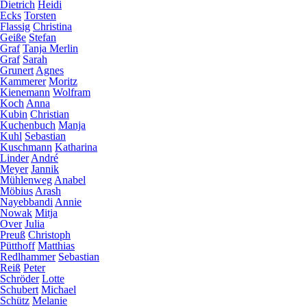
Dietrich
Heidi
Ecks
Torsten
Flassig
Christina
Geiße
Stefan
Graf
Tanja Merlin
Graf
Sarah
Grunert
Agnes
Kammerer
Moritz
Kienemann
Wolfram
Koch
Anna
Kubin
Christian
Kuchenbuch
Manja
Kuhl
Sebastian
Kuschmann
Katharina
Linder
André
Meyer
Jannik
Mühlenweg
Anabel
Möbius
Arash
Nayebbandi
Annie
Nowak
Mitja
Over
Julia
Preuß
Christoph
Pütthoff
Matthias
Redlhammer
Sebastian
Reiß
Peter
Schröder
Lotte
Schubert
Michael
Schütz
Melanie