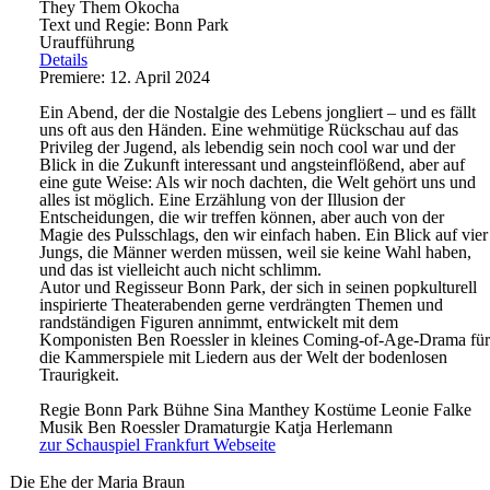
They Them Okocha
Text und Regie: Bonn Park
Uraufführung
Details
Premiere: 12. April 2024
Ein Abend, der die Nostalgie des Lebens jongliert – und es fällt
uns oft aus den Händen. Eine wehmütige Rückschau auf das
Privileg der Jugend, als lebendig sein noch cool war und der
Blick in die Zukunft interessant und angsteinflößend, aber auf
eine gute Weise: Als wir noch dachten, die Welt gehört uns und
alles ist möglich. Eine Erzählung von der Illusion der
Entscheidungen, die wir treffen können, aber auch von der
Magie des Pulsschlags, den wir einfach haben. Ein Blick auf vier
Jungs, die Männer werden müssen, weil sie keine Wahl haben,
und das ist vielleicht auch nicht schlimm.
Autor und Regisseur Bonn Park, der sich in seinen popkulturell
inspirierte Theaterabenden gerne verdrängten Themen und
randständigen Figuren annimmt, entwickelt mit dem
Komponisten Ben Roessler in kleines Coming-of-Age-Drama für
die Kammerspiele mit Liedern aus der Welt der bodenlosen
Traurigkeit.
Regie
Bonn Park
Bühne
Sina Manthey
Kostüme
Leonie Falke
Musik
Ben Roessler
Dramaturgie
Katja Herlemann
zur Schauspiel Frankfurt Webseite
Die Ehe der Maria Braun