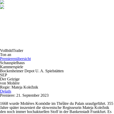
Vollbild
Trailer
Ton an
Premierenübersicht
Schauspielhaus
Kammerspiele
Bockenheimer Depot U. A. Spielstätten
SEP
Der Geizige
von Molière
Regie: Mateja Koležnik
Details
Premiere: 21. September 2023
1668 wurde Molières Komödie im Théâtre du Palais uraufgeführt. 355
Jahre später inszeniert die slowenische Regisseurin Mateja Koležnik
den noch immer hochaktuellen Stoff in der Bankenstadt Frankfurt. Es