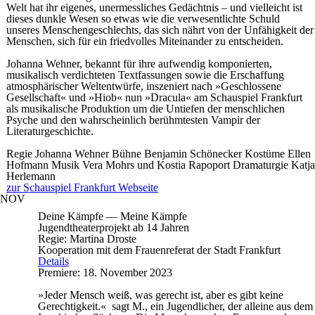
Welt hat ihr eigenes, unermessliches Gedächtnis – und vielleicht ist
dieses dunkle Wesen so etwas wie die verwesentlichte Schuld
unseres Menschengeschlechts, das sich nährt von der Unfähigkeit der
Menschen, sich für ein friedvolles Miteinander zu entscheiden.
Johanna Wehner, bekannt für ihre aufwendig komponierten,
musikalisch verdichteten Textfassungen sowie die Erschaffung
atmosphärischer Weltentwürfe, inszeniert nach »Geschlossene
Gesellschaft« und »Hiob« nun »Dracula« am Schauspiel Frankfurt
als musikalische Produktion um die Untiefen der menschlichen
Psyche und den wahrscheinlich berühmtesten Vampir der
Literaturgeschichte.
Regie
Johanna Wehner
Bühne
Benjamin Schönecker
Kostüme
Ellen
Hofmann
Musik
Vera Mohrs und Kostia Rapoport
Dramaturgie
Katja
Herlemann
zur Schauspiel Frankfurt Webseite
NOV
Deine Kämpfe — Meine Kämpfe
Jugendtheaterprojekt ab 14 Jahren
Regie: Martina Droste
Kooperation mit dem Frauenreferat der Stadt Frankfurt
Details
Premiere: 18. November 2023
»Jeder Mensch weiß, was gerecht ist, aber es gibt keine
Gerechtigkeit.« sagt M., ein Jugendlicher, der alleine aus dem