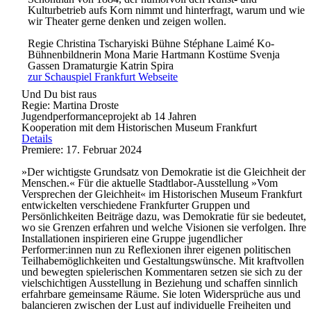
Kulturbetrieb aufs Korn nimmt und hinterfragt, warum und wie
wir Theater gerne denken und zeigen wollen.
Regie
Christina Tscharyiski
Bühne
Stéphane Laimé
Ko-
Bühnenbildnerin
Mona Marie Hartmann
Kostüme
Svenja
Gassen
Dramaturgie
Katrin Spira
zur Schauspiel Frankfurt Webseite
Und Du bist raus
Regie: Martina Droste
Jugendperformanceprojekt ab 14 Jahren
Kooperation mit dem Historischen Museum Frankfurt
Details
Premiere: 17. Februar 2024
»Der wichtigste Grundsatz von Demokratie ist die Gleichheit der
Menschen.« Für die aktuelle Stadtlabor-Ausstellung »Vom
Versprechen der Gleichheit« im Historischen Museum Frankfurt
entwickelten verschiedene Frankfurter Gruppen und
Persönlichkeiten Beiträge dazu, was Demokratie für sie bedeutet,
wo sie Grenzen erfahren und welche Visionen sie verfolgen. Ihre
Installationen inspirieren eine Gruppe jugendlicher
Performer:innen nun zu Reflexionen ihrer eigenen politischen
Teilhabemöglichkeiten und Gestaltungswünsche. Mit kraftvollen
und bewegten spielerischen Kommentaren setzen sie sich zu der
vielschichtigen Ausstellung in Beziehung und schaffen sinnlich
erfahrbare gemeinsame Räume. Sie loten Widersprüche aus und
balancieren zwischen der Lust auf individuelle Freiheiten und