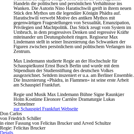
Handeln die politischen und persönlichen Verhältnisse ins
Wanken. Die Autorin Nino Haratischwili greift in ihrem neuen
Stück den Mythos um die legendäre Königin Phädra auf.
Haratischwili verwebt Motive des antiken Mythos mit
gegenwärtigen Fragestellungen von Sexualität, Emanzipation,
Privilegien und Machtpolitik. Das Stück zeugt vom System im
Umbruch, in dem progressives Denken und regressive Kräfte
miteinander um Deutungshoheit ringen. Regisseur Max
Lindemann stellt in seiner Inszenierung das Schwanken der
Figuren zwischen persönlichem und politischem Verlangen ins
Zentrum.
Max Lindemann studierte Regie an der Hochschule für
Schauspielkunst Ernst Busch Berlin und wurde mit dem
Stipendium der Studienstiftung des deutschen Volkes
ausgezeichnet. Seitdem inszeniert er u.a. am Berliner Ensemble.
Die Inszenierung »Phädra, in Flammen« ist seine erste Arbeit
am Schauspiel Frankfurt.
Regie und Musik
Max Lindemann
Bühne
Signe Raunkjær
Holm
Kostüme
Eleonore Carrière
Dramaturgie
Lukas
Schmelmer
zur Schauspiel Frankfurt Webseite
Don Carlos
von Friedrich Schiller
in einer Fassung von Felicitas Brucker und Arved Schultze
Regie: Felicitas Brucker
Details