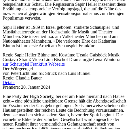
beispielhaft zur Schau. Die Regisseurin Sapir Heller inszeniert diese
Erzählung als temporeiche Verfolgungsjagd, die auf die Nähe des
inzwischen allgegenwärtigen Sensationsjournalismus zum heutigen
Populismus verweist.
Sapir Heller ist 1989 in Israel geboren, studierte Schauspiel- und
Musiktheaterregie an der Hochschule für Musik und Theater
München. Sie inszeniert u.a. am Volkstheater München und am
Nationaltheater Mannheim. »Die verlorene Ehre der Katharina
Blum« ist ihre erste Arbeit am Schauspiel Frankfurt.
Regie
Sapir Heller
Bühne und Kostüme
Ursula Gaisböck
Musik
Gustavo Strauß
Video
Lion Bischof
Dramaturgie
Lena Wontorra
zur Schauspiel Frankfurt Webseite
Der Würgeengel
von PeterLicht und SE Struck nach Luis Buñuel
Regie: Claudia Bauer
Details
Premiere: 20. Januar 2024
Eine Party der High Society, bei der am Ende niemand nach Hause
geht – eine plötzliche unsichtbare Grenze hält die Abendgesellschaft
im Esszimmer der Gastgeber gefangen. Seltsamerweise scheinen die
Hausangestellten der reichen Leute die Bedrohung vorauszuahnen,
denn sie machen sich aus dem Staub, bevor der Spuk beginnt. Die
vornehme Etikette der schicken Gesellschaft wird angesichts der
neuen Realität ihrer vermeintlichen Gefangenschaft rasch von
schonungsloser Brutalität gegeneinander abgelöst. Entbehrungen,