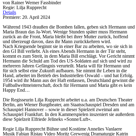
von Rainer Werner Fassbinder
Regie: Lilja Rupprecht
Details
Premiere: 20. April 2024
Während 1943 draußen die Bomben fallen, geben sich Hermann und
Maria Braun das Ja-Wort. Wenige Stunden später muss Hermann
zurück an die Front, Maria bleibt bei ihrer Mutter zurück, hoffend
und überzeugt davon, dass ihr Mann zurückkehren wird.
Nach Kriegsende beginnt sie in einer Bar zu arbeiten, wo sie sich in
den GI Bill verliebt. Als eines Abends Hermann in der Tür steht,
kommt es zum Streit, in dem Maria Bill erschlägt. Vor Gericht nimmt
Hermann die Schuld am Tod des US-Soldaten auf sich und wird zu
mehreren Jahren Gefängnis verurteilt. Maria will für Hermann und
für sich selbst eine Zukunft aufbauen. Sie nimmt ihr Leben in die
Hand, arbeitet im Betrieb des Industriellen Oswald – und hat Erfolg.
1954 wird ihr Mann aus der Haft entlassen, Deutschland gewinnt die
Fußballweltmeisterschaft, doch für Hermann und Maria gibt es kein
Happy End…
Die Regisseurin Lilja Rupprecht arbeitet u.a. am Deutschen Theater
Berlin, am Wiener Burgtheater, am Staatsschauspiel Dresden und am
Schauspiel Hannover – sowie in dieser Spielzeit zweimal am
Schauspiel Frankfurt. In den Kammerspielen inszeniert sie außerdem
diese Spielzeit Elfriede Jelineks »Sonne/Luft«.
Regie
Lilja Rupprecht
Bühne und Kostüme
Annelies Vanlaere
Musik
Fabian Ristau
Video
Moritz Grewenig
Dramaturgie
Katrin