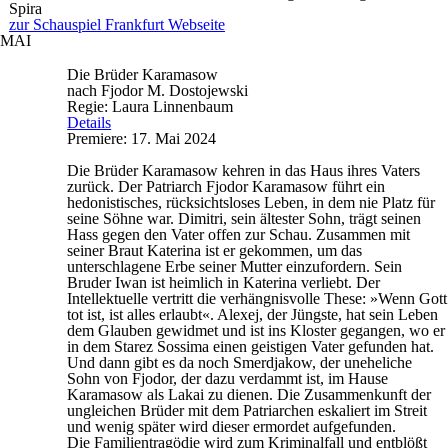
Spira
zur Schauspiel Frankfurt Webseite
MAI
Die Brüder Karamasow
nach Fjodor M. Dostojewski
Regie: Laura Linnenbaum
Details
Premiere: 17. Mai 2024
Die Brüder Karamasow kehren in das Haus ihres Vaters
zurück. Der Patriarch Fjodor Karamasow führt ein
hedonistisches, rücksichtsloses Leben, in dem nie Platz für
seine Söhne war. Dimitri, sein ältester Sohn, trägt seinen
Hass gegen den Vater offen zur Schau. Zusammen mit
seiner Braut Katerina ist er gekommen, um das
unterschlagene Erbe seiner Mutter einzufordern. Sein
Bruder Iwan ist heimlich in Katerina verliebt. Der
Intellektuelle vertritt die verhängnisvolle These: »Wenn Gott
tot ist, ist alles erlaubt«. Alexej, der Jüngste, hat sein Leben
dem Glauben gewidmet und ist ins Kloster gegangen, wo er
in dem Starez Sossima einen geistigen Vater gefunden hat.
Und dann gibt es da noch Smerdjakow, der uneheliche
Sohn von Fjodor, der dazu verdammt ist, im Hause
Karamasow als Lakai zu dienen. Die Zusammenkunft der
ungleichen Brüder mit dem Patriarchen eskaliert im Streit
und wenig später wird dieser ermordet aufgefunden.
Die Familientragödie wird zum Kriminalfall und entblößt