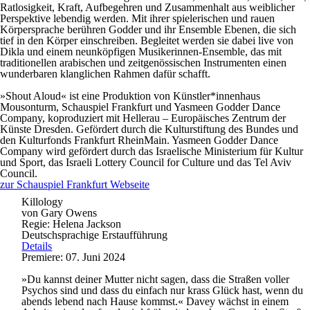
Ratlosigkeit, Kraft, Aufbegehren und Zusammenhalt aus weiblicher
Perspektive lebendig werden. Mit ihrer spielerischen und rauen
Körpersprache berühren Godder und ihr Ensemble Ebenen, die sich
tief in den Körper einschreiben. Begleitet werden sie dabei live von
Dikla und einem neunköpfigen Musikerinnen-Ensemble, das mit
traditionellen arabischen und zeitgenössischen Instrumenten einen
wunderbaren klanglichen Rahmen dafür schafft.
»Shout Aloud« ist eine Produktion von Künstler*innenhaus
Mousonturm, Schauspiel Frankfurt und Yasmeen Godder Dance
Company, koproduziert mit Hellerau – Europäisches Zentrum der
Künste Dresden. Gefördert durch die Kulturstiftung des Bundes und
den Kulturfonds Frankfurt RheinMain. Yasmeen Godder Dance
Company wird gefördert durch das Israelische Ministerium für Kultur
und Sport, das Israeli Lottery Council for Culture und das Tel Aviv
Council.
zur Schauspiel Frankfurt Webseite
Killology
von Gary Owens
Regie: Helena Jackson
Deutschsprachige Erstaufführung
Details
Premiere: 07. Juni 2024
»Du kannst deiner Mutter nicht sagen, dass die Straßen voller
Psychos sind und dass du einfach nur krass Glück hast, wenn du
abends lebend nach Hause kommst.« Davey wächst in einem