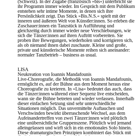
(Schweiz). In der Zugabe (französisch »bis«) unterbricht sie
ihr Programm immer wieder. Im Gespräch mit dem Publikum
entstehen sehr intime Momente, in denen sich ihre
Persönlichkeit zeigt. Das Stück »Bis.N.S.« spielt mit der
inneren und äußeren Welt von Künstler:innen. So erleben die
Zuschauer:innen ein Tanzstück in Aufführung und
gleichzeitig durch immer wieder neue Verschiebungen, wie
sich die Tänzer:innen auf ihren Auftritt vorbereiten. Sie
proben ihre Bewegungen, wiederholen und korrigieren sich,
als ob niemand ihnen dabei zuschaute. Kleine und große,
private und künstlerische Momente reihen sich aneinander:
normaler Tanzbetrieb – business as usual.
LISA
Neukreation von Ioannis Mandafounis
Live-Choreografie, die Methodik von Ioannis Mandafounis,
ermöglicht es, auf der Bühne aus dem Moment heraus eine
Choreografie zu kreieren. In »Lisa« bedeutet das auch, dass
die Tänzer:innen während einer Sequenz live entscheiden,
wann sie die Bühne betreten und wieder verlassen. Innerhalb
dieser einfachen Setzung sind sehr unterschiedliche
Situationen möglich. Das unvermittelte Auftauchen und
Verschwinden bewirkt überraschende Wechsel, aus dem
Aufeinandertreffen von zwei Tänzer:innen wird plötzlich
eine unübersichtliche Gruppenszene. Plötzlich wird jemand
alleingelassen und wirft sich in ein emotionales Solo hinein.
Diese dramaturgischen Prinzipien kombiniert das Stück mit