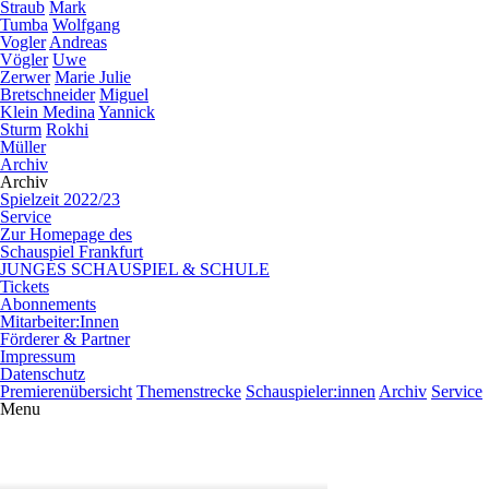
Straub
Mark
Tumba
Wolfgang
Vogler
Andreas
Vögler
Uwe
Zerwer
Marie Julie
Bretschneider
Miguel
Klein Medina
Yannick
Sturm
Rokhi
Müller
Archiv
Archiv
Spielzeit 2022/23
Service
Zur Homepage des
Schauspiel Frankfurt
JUNGES SCHAUSPIEL & SCHULE
Tickets
Abonnements
Mitarbeiter:Innen
Förderer & Partner
Impressum
Datenschutz
Premierenübersicht
Themenstrecke
Schauspieler:innen
Archiv
Service
Menu