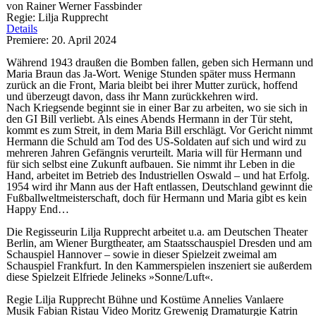
von Rainer Werner Fassbinder
Regie: Lilja Rupprecht
Details
Premiere: 20. April 2024
Während 1943 draußen die Bomben fallen, geben sich Hermann und
Maria Braun das Ja-Wort. Wenige Stunden später muss Hermann
zurück an die Front, Maria bleibt bei ihrer Mutter zurück, hoffend
und überzeugt davon, dass ihr Mann zurückkehren wird.
Nach Kriegsende beginnt sie in einer Bar zu arbeiten, wo sie sich in
den GI Bill verliebt. Als eines Abends Hermann in der Tür steht,
kommt es zum Streit, in dem Maria Bill erschlägt. Vor Gericht nimmt
Hermann die Schuld am Tod des US-Soldaten auf sich und wird zu
mehreren Jahren Gefängnis verurteilt. Maria will für Hermann und
für sich selbst eine Zukunft aufbauen. Sie nimmt ihr Leben in die
Hand, arbeitet im Betrieb des Industriellen Oswald – und hat Erfolg.
1954 wird ihr Mann aus der Haft entlassen, Deutschland gewinnt die
Fußballweltmeisterschaft, doch für Hermann und Maria gibt es kein
Happy End…
Die Regisseurin Lilja Rupprecht arbeitet u.a. am Deutschen Theater
Berlin, am Wiener Burgtheater, am Staatsschauspiel Dresden und am
Schauspiel Hannover – sowie in dieser Spielzeit zweimal am
Schauspiel Frankfurt. In den Kammerspielen inszeniert sie außerdem
diese Spielzeit Elfriede Jelineks »Sonne/Luft«.
Regie
Lilja Rupprecht
Bühne und Kostüme
Annelies Vanlaere
Musik
Fabian Ristau
Video
Moritz Grewenig
Dramaturgie
Katrin