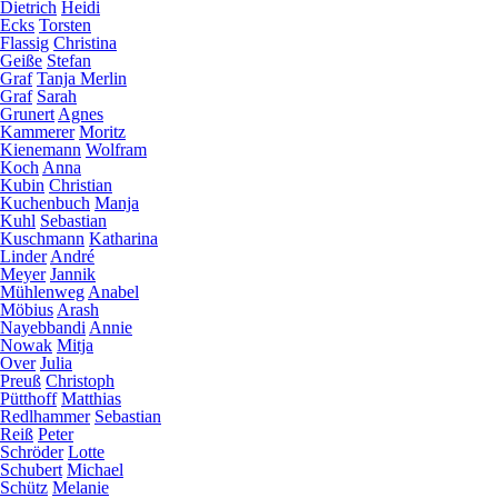
Dietrich
Heidi
Ecks
Torsten
Flassig
Christina
Geiße
Stefan
Graf
Tanja Merlin
Graf
Sarah
Grunert
Agnes
Kammerer
Moritz
Kienemann
Wolfram
Koch
Anna
Kubin
Christian
Kuchenbuch
Manja
Kuhl
Sebastian
Kuschmann
Katharina
Linder
André
Meyer
Jannik
Mühlenweg
Anabel
Möbius
Arash
Nayebbandi
Annie
Nowak
Mitja
Over
Julia
Preuß
Christoph
Pütthoff
Matthias
Redlhammer
Sebastian
Reiß
Peter
Schröder
Lotte
Schubert
Michael
Schütz
Melanie