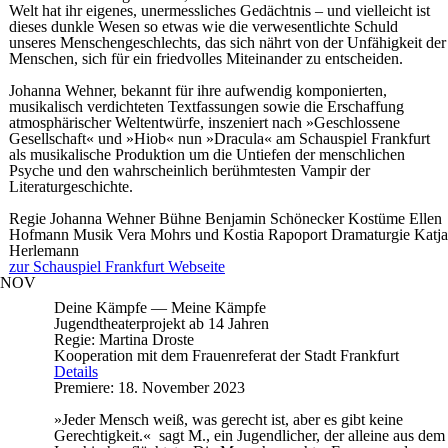
Welt hat ihr eigenes, unermessliches Gedächtnis – und vielleicht ist
dieses dunkle Wesen so etwas wie die verwesentlichte Schuld
unseres Menschengeschlechts, das sich nährt von der Unfähigkeit der
Menschen, sich für ein friedvolles Miteinander zu entscheiden.
Johanna Wehner, bekannt für ihre aufwendig komponierten,
musikalisch verdichteten Textfassungen sowie die Erschaffung
atmosphärischer Weltentwürfe, inszeniert nach »Geschlossene
Gesellschaft« und »Hiob« nun »Dracula« am Schauspiel Frankfurt
als musikalische Produktion um die Untiefen der menschlichen
Psyche und den wahrscheinlich berühmtesten Vampir der
Literaturgeschichte.
Regie
Johanna Wehner
Bühne
Benjamin Schönecker
Kostüme
Ellen
Hofmann
Musik
Vera Mohrs und Kostia Rapoport
Dramaturgie
Katja
Herlemann
zur Schauspiel Frankfurt Webseite
NOV
Deine Kämpfe — Meine Kämpfe
Jugendtheaterprojekt ab 14 Jahren
Regie: Martina Droste
Kooperation mit dem Frauenreferat der Stadt Frankfurt
Details
Premiere: 18. November 2023
»Jeder Mensch weiß, was gerecht ist, aber es gibt keine
Gerechtigkeit.« sagt M., ein Jugendlicher, der alleine aus dem