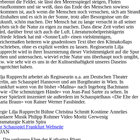
rbrennt die Felder, sie lässt den Meeresspiegel steigen, Fluten
eraufkommen und sie weiß, dass das Ende des Menschen sowieso
ekommen ist, auch wenn die Menschen noch versuchen, sich am Strand
fzuhalten und es sich in der Sonne, trotz aller Besorgnisse um die
kunft, schön machen. Der Mensch hat zu lange versucht in all seiner
bris sich die Natur zu eigen zu machen. Dass diese Zeit vorbei sein
rd, darüber freut sich auch die Luft. Literaturnobelpreisträgerin
friede Jelinek hat mit »Sonne/Luft« einen vielstimmigen,
eichermaßen heiteren wie gnadenlosen Text über den Klimakollaps
schrieben, ohne es explizit werden zu lassen. Regisseurin Lilja
pprecht wird in ihrer Inszenierung dieser Vielstimmigkeit auf die Spur
hen und untersuchen, wieviel echte Natur uns überhaupt noch umgibt,
w. wie sehr wir es uns in der Kulissenhaftigkeit unseres Daseins
ngerichtet haben.
lja Rupprecht arbeitet als Regisseurin u.a. am Deutschen Theater
rlin, am Schauspiel Hannover und am Burgtheater in Wien. In
rankfurt waren von ihr bisher »Malina« nach Ingeborg Bachmann
wie »Die schmutzigen Hände« von Jean-Paul Sartre zu sehen. In
eser Spielzeit inszeniert sie außerdem im Schauspielhaus »Die Ehe der
aria Braun« von Rainer Werner Fassbinder.
egie
Lilja Rupprecht
Bühne
Christina Schmitt
Kostüme
Annelies
anlaere
Musik
Philipp Rohmer
Video
Moritz Grewenig
ramaturgie
Katrin Spira
r Schauspiel Frankfurt Webseite
JAN
Die verlorene Ehre der Katharina Blum