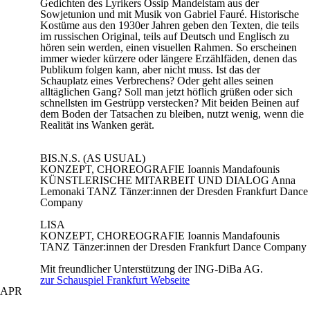
Gedichten des Lyrikers Ossip Mandelstam aus der
Sowjetunion und mit Musik von Gabriel Fauré. Historische
Kostüme aus den 1930er Jahren geben den Texten, die teils
im russischen Original, teils auf Deutsch und Englisch zu
hören sein werden, einen visuellen Rahmen. So erscheinen
immer wieder kürzere oder längere Erzählfäden, denen das
Publikum folgen kann, aber nicht muss. Ist das der
Schauplatz eines Verbrechens? Oder geht alles seinen
alltäglichen Gang? Soll man jetzt höflich grüßen oder sich
schnellsten im Gestrüpp verstecken? Mit beiden Beinen auf
dem Boden der Tatsachen zu bleiben, nutzt wenig, wenn die
Realität ins Wanken gerät.
BIS.N.S. (AS USUAL)
KONZEPT, CHOREOGRAFIE
Ioannis Mandafounis
KÜNSTLERISCHE MITARBEIT UND DIALOG
Anna
Lemonaki
TANZ
Tänzer:innen der Dresden Frankfurt Dance
Company
LISA
KONZEPT, CHOREOGRAFIE
Ioannis Mandafounis
TANZ
Tänzer:innen der Dresden Frankfurt Dance Company
Mit freundlicher Unterstützung der ING-DiBa AG.
zur Schauspiel Frankfurt Webseite
APR