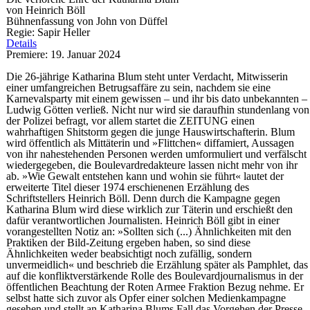
von Heinrich Böll
Bühnenfassung von John von Düffel
Regie: Sapir Heller
Details
Premiere: 19. Januar 2024
Die 26-jährige Katharina Blum steht unter Verdacht, Mitwisserin
einer umfangreichen Betrugsaffäre zu sein, nachdem sie eine
Karnevalsparty mit einem gewissen – und ihr bis dato unbekannten –
Ludwig Götten verließ. Nicht nur wird sie daraufhin stundenlang von
der Polizei befragt, vor allem startet die ZEITUNG einen
wahrhaftigen Shitstorm gegen die junge Hauswirtschafterin. Blum
wird öffentlich als Mittäterin und »Flittchen« diffamiert, Aussagen
von ihr nahestehenden Personen werden umformuliert und verfälscht
wiedergegeben, die Boulevardredakteure lassen nicht mehr von ihr
ab. »Wie Gewalt entstehen kann und wohin sie führt« lautet der
erweiterte Titel dieser 1974 erschienenen Erzählung des
Schriftstellers Heinrich Böll. Denn durch die Kampagne gegen
Katharina Blum wird diese wirklich zur Täterin und erschießt den
dafür verantwortlichen Journalisten. Heinrich Böll gibt in einer
vorangestellten Notiz an: »Sollten sich (...) Ähnlichkeiten mit den
Praktiken der Bild-Zeitung ergeben haben, so sind diese
Ähnlichkeiten weder beabsichtigt noch zufällig, sondern
unvermeidlich« und beschrieb die Erzählung später als Pamphlet, das
auf die konfliktverstärkende Rolle des Boulevardjournalismus in der
öffentlichen Beachtung der Roten Armee Fraktion Bezug nehme. Er
selbst hatte sich zuvor als Opfer einer solchen Medienkampagne
gesehen und stellt an Katharina Blums Fall das Vorgehen der Presse