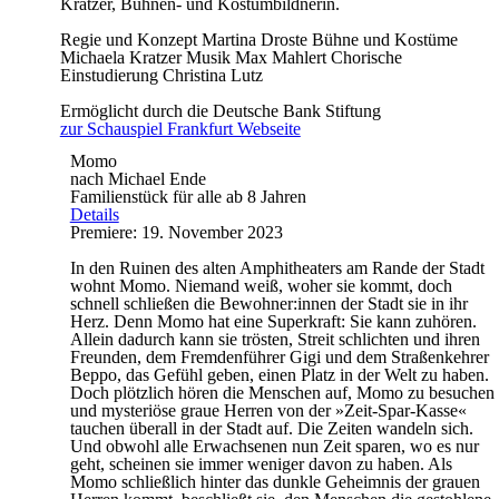
Kratzer, Bühnen- und Kostümbildnerin.
Regie und Konzept
Martina Droste
Bühne und Kostüme
Michaela Kratzer
Musik
Max Mahlert
Chorische
Einstudierung
Christina Lutz
Ermöglicht durch die Deutsche Bank Stiftung
zur Schauspiel Frankfurt Webseite
Momo
nach Michael Ende
Familienstück für alle ab 8 Jahren
Details
Premiere: 19. November 2023
In den Ruinen des alten Amphitheaters am Rande der Stadt
wohnt Momo. Niemand weiß, woher sie kommt, doch
schnell schließen die Bewohner:innen der Stadt sie in ihr
Herz. Denn Momo hat eine Superkraft: Sie kann zuhören.
Allein dadurch kann sie trösten, Streit schlichten und ihren
Freunden, dem Fremdenführer Gigi und dem Straßenkehrer
Beppo, das Gefühl geben, einen Platz in der Welt zu haben.
Doch plötzlich hören die Menschen auf, Momo zu besuchen
und mysteriöse graue Herren von der »Zeit-Spar-Kasse«
tauchen überall in der Stadt auf. Die Zeiten wandeln sich.
Und obwohl alle Erwachsenen nun Zeit sparen, wo es nur
geht, scheinen sie immer weniger davon zu haben. Als
Momo schließlich hinter das dunkle Geheimnis der grauen