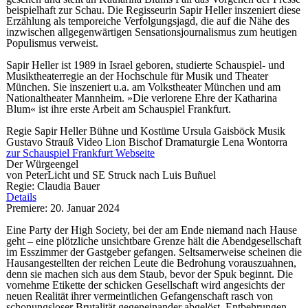
beispielhaft zur Schau. Die Regisseurin Sapir Heller inszeniert diese
Erzählung als temporeiche Verfolgungsjagd, die auf die Nähe des
inzwischen allgegenwärtigen Sensationsjournalismus zum heutigen
Populismus verweist.
Sapir Heller ist 1989 in Israel geboren, studierte Schauspiel- und
Musiktheaterregie an der Hochschule für Musik und Theater
München. Sie inszeniert u.a. am Volkstheater München und am
Nationaltheater Mannheim. »Die verlorene Ehre der Katharina
Blum« ist ihre erste Arbeit am Schauspiel Frankfurt.
Regie
Sapir Heller
Bühne und Kostüme
Ursula Gaisböck
Musik
Gustavo Strauß
Video
Lion Bischof
Dramaturgie
Lena Wontorra
zur Schauspiel Frankfurt Webseite
Der Würgeengel
von PeterLicht und SE Struck nach Luis Buñuel
Regie: Claudia Bauer
Details
Premiere: 20. Januar 2024
Eine Party der High Society, bei der am Ende niemand nach Hause
geht – eine plötzliche unsichtbare Grenze hält die Abendgesellschaft
im Esszimmer der Gastgeber gefangen. Seltsamerweise scheinen die
Hausangestellten der reichen Leute die Bedrohung vorauszuahnen,
denn sie machen sich aus dem Staub, bevor der Spuk beginnt. Die
vornehme Etikette der schicken Gesellschaft wird angesichts der
neuen Realität ihrer vermeintlichen Gefangenschaft rasch von
schonungsloser Brutalität gegeneinander abgelöst. Entbehrungen,