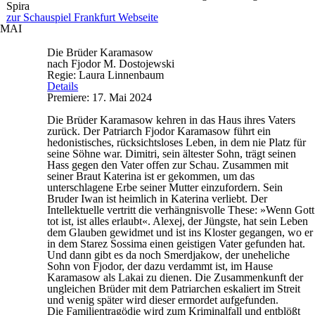
Spira
zur Schauspiel Frankfurt Webseite
MAI
Die Brüder Karamasow
nach Fjodor M. Dostojewski
Regie: Laura Linnenbaum
Details
Premiere: 17. Mai 2024
Die Brüder Karamasow kehren in das Haus ihres Vaters
zurück. Der Patriarch Fjodor Karamasow führt ein
hedonistisches, rücksichtsloses Leben, in dem nie Platz für
seine Söhne war. Dimitri, sein ältester Sohn, trägt seinen
Hass gegen den Vater offen zur Schau. Zusammen mit
seiner Braut Katerina ist er gekommen, um das
unterschlagene Erbe seiner Mutter einzufordern. Sein
Bruder Iwan ist heimlich in Katerina verliebt. Der
Intellektuelle vertritt die verhängnisvolle These: »Wenn Gott
tot ist, ist alles erlaubt«. Alexej, der Jüngste, hat sein Leben
dem Glauben gewidmet und ist ins Kloster gegangen, wo er
in dem Starez Sossima einen geistigen Vater gefunden hat.
Und dann gibt es da noch Smerdjakow, der uneheliche
Sohn von Fjodor, der dazu verdammt ist, im Hause
Karamasow als Lakai zu dienen. Die Zusammenkunft der
ungleichen Brüder mit dem Patriarchen eskaliert im Streit
und wenig später wird dieser ermordet aufgefunden.
Die Familientragödie wird zum Kriminalfall und entblößt