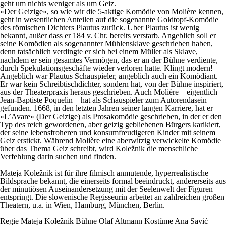
geht um nichts weniger als um Geiz.
»Der Geizige«, so wie wir die 5-aktige Komödie von Molière kennen,
geht in wesentlichen Anteilen auf die sogenannte Goldtopf-Komödie
des römischen Dichters Plautus zurück. Über Plautus ist wenig
bekannt, außer dass er 184 v. Chr. bereits verstarb. Angeblich soll er
seine Komödien als sogenannter Mühlensklave geschrieben haben,
denn tatsächlich verdingte er sich bei einem Müller als Sklave,
nachdem er sein gesamtes Vermögen, das er an der Bühne verdiente,
durch Spekulationsgeschäfte wieder verloren hatte. Klingt modern!
Angeblich war Plautus Schauspieler, angeblich auch ein Komödiant.
Er war kein Schreibtischdichter, sondern hat, von der Bühne inspiriert,
aus der Theaterpraxis heraus geschrieben. Auch Molière – eigentlich
Jean-Baptiste Poquelin – hat als Schauspieler zum Autorendasein
gefunden. 1668, in den letzten Jahren seiner langen Karriere, hat er
»L’Avare« (Der Geizige) als Prosakomödie geschrieben, in der er den
Typ des reich gewordenen, aber geizig gebliebenen Bürgers karikiert,
der seine lebensfroheren und konsumfreudigeren Kinder mit seinem
Geiz erstickt. Während Molière eine aberwitzig verwickelte Komödie
über das Thema Geiz schreibt, wird Koležnik die menschliche
Verfehlung darin suchen und finden.
Mateja Koležnik ist für ihre filmisch anmutende, hyperrealistische
Bildsprache bekannt, die einerseits formal beeindruckt, andererseits aus
der minutiösen Auseinandersetzung mit der Seelenwelt der Figuren
entspringt. Die slowenische Regisseurin arbeitet an zahlreichen großen
Theatern, u.a. in Wien, Hamburg, München, Berlin.
Regie
Mateja Koležnik
Bühne
Olaf Altmann
Kostüme
Ana Savić