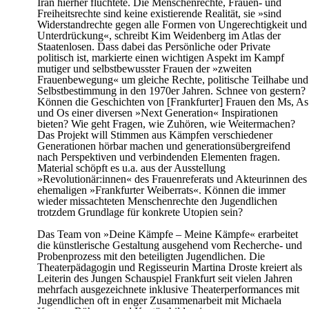
Iran hierher flüchtete. Die Menschenrechte, Frauen- und
Freiheitsrechte sind keine existierende Realität, sie »sind
Widerstandrechte gegen alle Formen von Ungerechtigkeit und
Unterdrückung«, schreibt Kim Weidenberg im Atlas der
Staatenlosen. Dass dabei das Persönliche oder Private
politisch ist, markierte einen wichtigen Aspekt im Kampf
mutiger und selbstbewusster Frauen der »zweiten
Frauenbewegung« um gleiche Rechte, politische Teilhabe und
Selbstbestimmung in den 1970er Jahren. Schnee von gestern?
Können die Geschichten von [Frankfurter] Frauen den Ms, As
und Os einer diversen »Next Generation« Inspirationen
bieten? Wie geht Fragen, wie Zuhören, wie Weitermachen?
Das Projekt will Stimmen aus Kämpfen verschiedener
Generationen hörbar machen und generationsübergreifend
nach Perspektiven und verbindenden Elementen fragen.
Material schöpft es u.a. aus der Ausstellung
»Revolutionär:innen« des Frauenreferats und Akteurinnen des
ehemaligen »Frankfurter Weiberrats«. Können die immer
wieder missachteten Menschenrechte den Jugendlichen
trotzdem Grundlage für konkrete Utopien sein?
Das Team von »Deine Kämpfe – Meine Kämpfe« erarbeitet
die künstlerische Gestaltung ausgehend vom Recherche- und
Probenprozess mit den beteiligten Jugendlichen. Die
Theaterpädagogin und Regisseurin Martina Droste kreiert als
Leiterin des Jungen Schauspiel Frankfurt seit vielen Jahren
mehrfach ausgezeichnete inklusive Theaterperformances mit
Jugendlichen oft in enger Zusammenarbeit mit Michaela