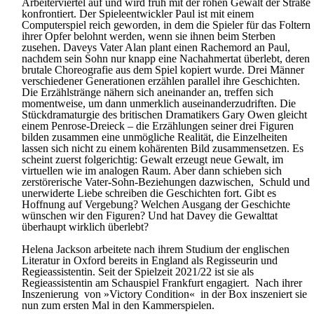
Arbeiterviertel auf und wird früh mit der rohen Gewalt der Straße
konfrontiert. Der Spieleentwickler Paul ist mit einem
Computerspiel reich geworden, in dem die Spieler für das Foltern
ihrer Opfer belohnt werden, wenn sie ihnen beim Sterben
zusehen. Daveys Vater Alan plant einen Rachemord an Paul,
nachdem sein Sohn nur knapp eine Nachahmertat überlebt, deren
brutale Choreografie aus dem Spiel kopiert wurde. Drei Männer
verschiedener Generationen erzählen parallel ihre Geschichten.
Die Erzählstränge nähern sich aneinander an, treffen sich
momentweise, um dann unmerklich auseinanderzudriften. Die
Stückdramaturgie des britischen Dramatikers Gary Owen gleicht
einem Penrose-Dreieck – die Erzählungen seiner drei Figuren
bilden zusammen eine unmögliche Realität, die Einzelheiten
lassen sich nicht zu einem kohärenten Bild zusammensetzen. Es
scheint zuerst folgerichtig: Gewalt erzeugt neue Gewalt, im
virtuellen wie im analogen Raum. Aber dann schieben sich
zerstörerische Vater-Sohn-Beziehungen dazwischen, Schuld und
unerwiderte Liebe schreiben die Geschichten fort. Gibt es
Hoffnung auf Vergebung? Welchen Ausgang der Geschichte
wünschen wir den Figuren? Und hat Davey die Gewalttat
überhaupt wirklich überlebt?
Helena Jackson arbeitete nach ihrem Studium der englischen
Literatur in Oxford bereits in England als Regisseurin und
Regieassistentin. Seit der Spielzeit 2021/22 ist sie als
Regieassistentin am Schauspiel Frankfurt engagiert. Nach ihrer
Inszenierung von »Victory Condition« in der Box inszeniert sie
nun zum ersten Mal in den Kammerspielen.