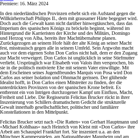
Premiere: 16. März 2024
In den niederländischen Provinzen erhebt sich ein Aufstand gegen die
Willkürherrschaft Philipps II., dem mit grausamer Härte begegnet wird.
Doch auch die Gewalt kann nicht darüber hinwegtäuschen, dass das
Imperium des spanischen Königs zu bröckeln beginnt, während im
Hintergrund die Karrieristen der Kirche und des Militärs, Domingo
und Herzog von Alba, bereits ihre Machtübernahme planen.
Zurückgezogen an seinem Hofe hält der alte König an seiner Macht
fest, misstrauisch gegen alle in seinem Umfeld. Sein Argwohn macht
auch vor dem eigenen Sohn Don Carlos nicht halt, dem er den Zugang
zur Macht verweigert. Don Carlos ist unglücklich in seine Stiefmutter
verliebt. Ursprünglich war Elisabeth von Valois ihm versprochen, bis
sie in die politisch motivierte Ehe mit seinem Vater einwilligte. Mit
dem Erscheinen seines Jugendfreundes Marquis von Posa wird Don
Carlos aus seiner Isolation und Ohnmacht gerissen. Der glühende
Idealist hofft, in Don Carlos einen Mitstreiter zu finden, der die
unterdrückten Provinzen von der spanischen Krone befreit. Es
entbrennt ein von Intrigen durchzogener Kampf um Einfluss, Macht,
Freiheit und Liebe. Die Regisseurin Felicitas Brucker rückt in ihrer
Inszenierung von Schillers dramatischem Gedicht die strukturelle
Gewalt innerhalb gesellschaftlicher, politischer und familiärer
Konstellationen in den Mittelpunkt.
Felicitas Brucker setzt nach »Die Ratten« von Gerhart Hauptmann und
»Michael Kohlhaas« nach Heinrich von Kleist mit »Don Carlos« ihre
Arbeit am Schauspiel Frankfurt fort. Sie inszeniert u.a. an den
Münchner Kammerspielen, am Nationaltheater Mannheim und am