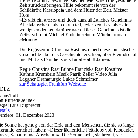
Herren kommt, beschließt sie, den Menschen die gestohlene
Zeit zurückzubringen. Hilfe bekommt sie von der
Schildkröte Kassiopeia und dem Hüter der Zeit, Meister
Hora.
»Es gibt ein großes und doch ganz alltägliches Geheimnis.
Alle Menschen haben daran teil, jeder kennt es, aber die
wenigsten denken darüber nach. Dieses Geheimnis ist die
Zeit«, schreibt Michael Ende in seinem Märchenroman
»Momo«.
Die Regisseurin Christina Rast inszeniert diese fantastische
Geschichte über das Geschichtenerzählen, über Freundschaft
und Mut als Familienstück für alle ab 8 Jahren.
Regie
Christina Rast
Bühne
Franziska Rast
Kostüme
Kathrin Krumbein
Musik
Patrik Zeller
Video
Julia
Laggner
Dramaturgie
Lukas Schmelmer
zur Schauspiel Frankfurt Webseite
DEZ
onne/Luft
n Elfriede Jelinek
gie: Lilja Rupprecht
tails
remiere: 01. Dezember 2023
e Sonne hat genug von der Erde und den Menschen, die sie so lange
grunde gerichtet haben: »Dieser lächerliche Fettklops voll Klopapier,
eck, Schaum und Abschaum«. Die Sonne lacht, sie brennt, sie