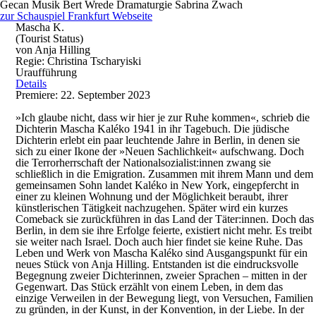
Gecan
Musik
Bert Wrede
Dramaturgie
Sabrina Zwach
zur Schauspiel Frankfurt Webseite
Mascha K.
(Tourist Status)
von Anja Hilling
Regie: Christina Tscharyiski
Uraufführung
Details
Premiere: 22. September 2023
»Ich glaube nicht, dass wir hier je zur Ruhe kommen«, schrieb die
Dichterin Mascha Kaléko 1941 in ihr Tagebuch. Die jüdische
Dichterin erlebt ein paar leuchtende Jahre in Berlin, in denen sie
sich zu einer Ikone der »Neuen Sachlichkeit« aufschwang. Doch
die Terrorherrschaft der Nationalsozialist:innen zwang sie
schließlich in die Emigration. Zusammen mit ihrem Mann und dem
gemeinsamen Sohn landet Kaléko in New York, eingepfercht in
einer zu kleinen Wohnung und der Möglichkeit beraubt, ihrer
künstlerischen Tätigkeit nachzugehen. Später wird ein kurzes
Comeback sie zurückführen in das Land der Täter:innen. Doch das
Berlin, in dem sie ihre Erfolge feierte, existiert nicht mehr. Es treibt
sie weiter nach Israel. Doch auch hier findet sie keine Ruhe. Das
Leben und Werk von Mascha Kaléko sind Ausgangspunkt für ein
neues Stück von Anja Hilling. Entstanden ist die eindrucksvolle
Begegnung zweier Dichterinnen, zweier Sprachen – mitten in der
Gegenwart. Das Stück erzählt von einem Leben, in dem das
einzige Verweilen in der Bewegung liegt, von Versuchen, Familien
zu gründen, in der Kunst, in der Konvention, in der Liebe. In der