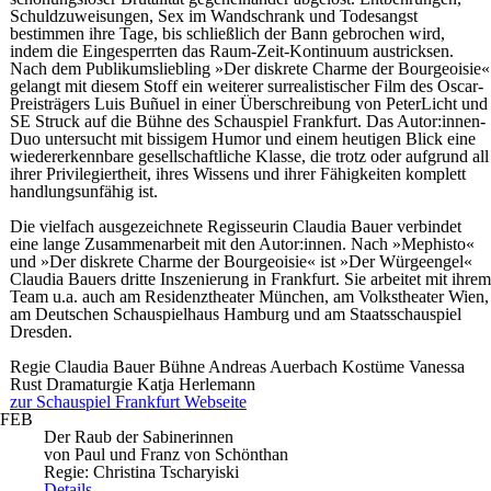
Schuldzuweisungen, Sex im Wandschrank und Todesangst
bestimmen ihre Tage, bis schließlich der Bann gebrochen wird,
indem die Eingesperrten das Raum-Zeit-Kontinuum austricksen.
Nach dem Publikumsliebling »Der diskrete Charme der Bourgeoisie«
gelangt mit diesem Stoff ein weiterer surrealistischer Film des Oscar-
Preisträgers Luis Buñuel in einer Überschreibung von PeterLicht und
SE Struck auf die Bühne des Schauspiel Frankfurt. Das Autor:innen-
Duo untersucht mit bissigem Humor und einem heutigen Blick eine
wiedererkennbare gesellschaftliche Klasse, die trotz oder aufgrund all
ihrer Privilegiertheit, ihres Wissens und ihrer Fähigkeiten komplett
handlungsunfähig ist.
Die vielfach ausgezeichnete Regisseurin Claudia Bauer verbindet
eine lange Zusammenarbeit mit den Autor:innen. Nach »Mephisto«
und »Der diskrete Charme der Bourgeoisie« ist »Der Würgeengel«
Claudia Bauers dritte Inszenierung in Frankfurt. Sie arbeitet mit ihrem
Team u.a. auch am Residenztheater München, am Volkstheater Wien,
am Deutschen Schauspielhaus Hamburg und am Staatsschauspiel
Dresden.
Regie
Claudia Bauer
Bühne
Andreas Auerbach
Kostüme
Vanessa
Rust
Dramaturgie
Katja Herlemann
zur Schauspiel Frankfurt Webseite
FEB
Der Raub der Sabinerinnen
von Paul und Franz von Schönthan
Regie: Christina Tscharyiski
Details