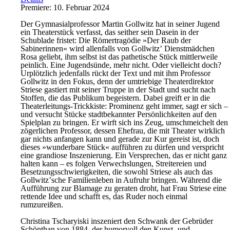
Premiere: 10. Februar 2024
Der Gymnasialprofessor Martin Gollwitz hat in seiner Jugend
ein Theaterstück verfasst, das seither sein Dasein in der
Schublade fristet: Die Römertragödie »Der Raub der
Sabinerinnen« wird allenfalls von Gollwitzʼ Dienstmädchen
Rosa geliebt, ihm selbst ist das pathetische Stück mittlerweile
peinlich. Eine Jugendsünde, mehr nicht. Oder vielleicht doch?
Urplötzlich jedenfalls rückt der Text und mit ihm Professor
Gollwitz in den Fokus, denn der umtriebige Theaterdirektor
Striese gastiert mit seiner Truppe in der Stadt und sucht nach
Stoffen, die das Publikum begeistern. Dabei greift er in die
Theaterleitungs-Trickkiste: Prominenz geht immer, sagt er sich –
und versucht Stücke stadtbekannter Persönlichkeiten auf den
Spielplan zu bringen. Er wirft sich ins Zeug, umschmeichelt den
zögerlichen Professor, dessen Ehefrau, die mit Theater wirklich
gar nichts anfangen kann und gerade zur Kur gereist ist, doch
dieses »wunderbare Stück« aufführen zu dürfen und verspricht
eine grandiose Inszenierung. Ein Versprechen, das er nicht ganz
halten kann – es folgen Verwechslungen, Streitereien und
Besetzungsschwierigkeiten, die sowohl Striese als auch das
Gollwitzʼsche Familienleben in Aufruhr bringen. Während die
Aufführung zur Blamage zu geraten droht, hat Frau Striese eine
rettende Idee und schafft es, das Ruder noch einmal
rumzureißen.
Christina Tscharyiski inszeniert den Schwank der Gebrüder
Schönthan von 1884, der humorvoll den Kunst- und