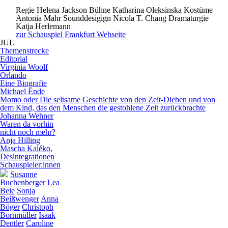
Regie
Helena Jackson
Bühne
Katharina Oleksinska
Kostüme
Antonia Mahr
Sounddesigign
Nicola T. Chang
Dramaturgie
Katja Herlemann
zur Schauspiel Frankfurt Webseite
JUL
Themenstrecke
E
d
i
t
o
r
i
a
l
Virginia Woolf
Orlando
Eine Biografie
Michael Ende
Momo oder Die seltsame Geschichte von den Zeit-Dieben und von
dem Kind, das den Menschen die gestohlene Zeit zurückbrachte
Johanna Wehner
Waren da vorhin
nicht noch mehr?
Anja Hilling
Mascha Kaléko,
Desintegrationen
Schauspieler:innen
Susanne
Buchenberger
Lea
Beie
Sonja
Beißwenger
Anna
Böger
Christoph
Bornmüller
Isaak
Dentler
Caroline