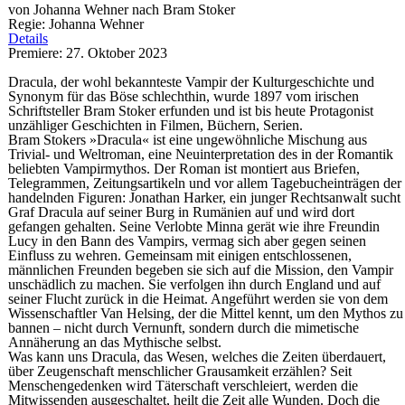
von Johanna Wehner nach Bram Stoker
Regie: Johanna Wehner
Details
Premiere: 27. Oktober 2023
Dracula, der wohl bekannteste Vampir der Kulturgeschichte und
Synonym für das Böse schlechthin, wurde 1897 vom irischen
Schriftsteller Bram Stoker erfunden und ist bis heute Protagonist
unzähliger Geschichten in Filmen, Büchern, Serien.
Bram Stokers »Dracula« ist eine ungewöhnliche Mischung aus
Trivial- und Weltroman, eine Neuinterpretation des in der Romantik
beliebten Vampirmythos. Der Roman ist montiert aus Briefen,
Telegrammen, Zeitungsartikeln und vor allem Tagebucheinträgen der
handelnden Figuren: Jonathan Harker, ein junger Rechtsanwalt sucht
Graf Dracula auf seiner Burg in Rumänien auf und wird dort
gefangen gehalten. Seine Verlobte Minna gerät wie ihre Freundin
Lucy in den Bann des Vampirs, vermag sich aber gegen seinen
Einfluss zu wehren. Gemeinsam mit einigen entschlossenen,
männlichen Freunden begeben sie sich auf die Mission, den Vampir
unschädlich zu machen. Sie verfolgen ihn durch England und auf
seiner Flucht zurück in die Heimat. Angeführt werden sie von dem
Wissenschaftler Van Helsing, der die Mittel kennt, um den Mythos zu
bannen – nicht durch Vernunft, sondern durch die mimetische
Annäherung an das Mythische selbst.
Was kann uns Dracula, das Wesen, welches die Zeiten überdauert,
über Zeugenschaft menschlicher Grausamkeit erzählen? Seit
Menschengedenken wird Täterschaft verschleiert, werden die
Mitwissenden ausgeschaltet, heilt die Zeit alle Wunden. Doch die