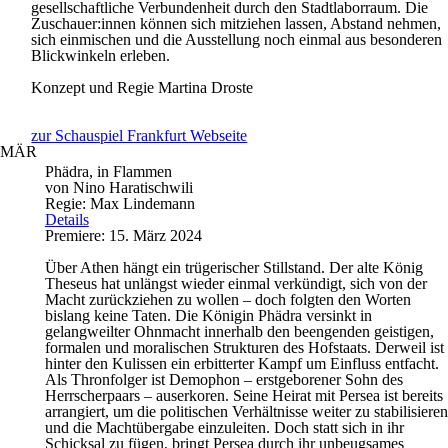
gesellschaftliche Verbundenheit durch den Stadtlaborraum. Die
Zuschauer:innen können sich mitziehen lassen, Abstand nehmen,
sich einmischen und die Ausstellung noch einmal aus besonderen
Blickwinkeln erleben.
Konzept und Regie
Martina Droste
zur Schauspiel Frankfurt Webseite
MÄR
Phädra, in Flammen
von Nino Haratischwili
Regie: Max Lindemann
Details
Premiere: 15. März 2024
Über Athen hängt ein trügerischer Stillstand. Der alte König
Theseus hat unlängst wieder einmal verkündigt, sich von der
Macht zurückziehen zu wollen – doch folgten den Worten
bislang keine Taten. Die Königin Phädra versinkt in
gelangweilter Ohnmacht innerhalb den beengenden geistigen,
formalen und moralischen Strukturen des Hofstaats. Derweil ist
hinter den Kulissen ein erbitterter Kampf um Einfluss entfacht.
Als Thronfolger ist Demophon – erstgeborener Sohn des
Herrscherpaars – auserkoren. Seine Heirat mit Persea ist bereits
arrangiert, um die politischen Verhältnisse weiter zu stabilisieren
und die Machtübergabe einzuleiten. Doch statt sich in ihr
Schicksal zu fügen, bringt Persea durch ihr unbeugsames