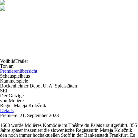
Vollbild
Trailer
Ton an
Premierenübersicht
Schauspielhaus
Kammerspiele
Bockenheimer Depot U. A. Spielstätten
SEP
Der Geizige
von Molière
Regie: Mateja Koležnik
Details
Premiere: 21. September 2023
1668 wurde Molières Komödie im Théâtre du Palais uraufgeführt. 355
Jahre später inszeniert die slowenische Regisseurin Mateja Koležnik
den noch immer hochaktuellen Stoff in der Bankenstadt Frankfurt. Es