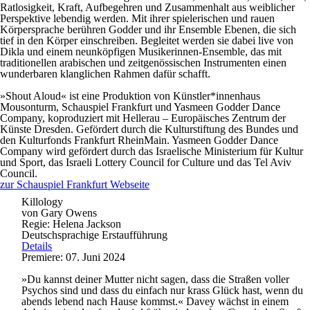
Ratlosigkeit, Kraft, Aufbegehren und Zusammenhalt aus weiblicher
Perspektive lebendig werden. Mit ihrer spielerischen und rauen
Körpersprache berühren Godder und ihr Ensemble Ebenen, die sich
tief in den Körper einschreiben. Begleitet werden sie dabei live von
Dikla und einem neunköpfigen Musikerinnen-Ensemble, das mit
traditionellen arabischen und zeitgenössischen Instrumenten einen
wunderbaren klanglichen Rahmen dafür schafft.
»Shout Aloud« ist eine Produktion von Künstler*innenhaus
Mousonturm, Schauspiel Frankfurt und Yasmeen Godder Dance
Company, koproduziert mit Hellerau – Europäisches Zentrum der
Künste Dresden. Gefördert durch die Kulturstiftung des Bundes und
den Kulturfonds Frankfurt RheinMain. Yasmeen Godder Dance
Company wird gefördert durch das Israelische Ministerium für Kultur
und Sport, das Israeli Lottery Council for Culture und das Tel Aviv
Council.
zur Schauspiel Frankfurt Webseite
Killology
von Gary Owens
Regie: Helena Jackson
Deutschsprachige Erstaufführung
Details
Premiere: 07. Juni 2024
»Du kannst deiner Mutter nicht sagen, dass die Straßen voller
Psychos sind und dass du einfach nur krass Glück hast, wenn du
abends lebend nach Hause kommst.« Davey wächst in einem