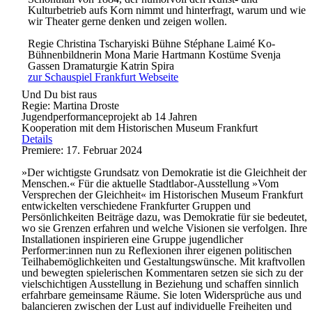
Kulturbetrieb aufs Korn nimmt und hinterfragt, warum und wie
wir Theater gerne denken und zeigen wollen.
Regie
Christina Tscharyiski
Bühne
Stéphane Laimé
Ko-
Bühnenbildnerin
Mona Marie Hartmann
Kostüme
Svenja
Gassen
Dramaturgie
Katrin Spira
zur Schauspiel Frankfurt Webseite
Und Du bist raus
Regie: Martina Droste
Jugendperformanceprojekt ab 14 Jahren
Kooperation mit dem Historischen Museum Frankfurt
Details
Premiere: 17. Februar 2024
»Der wichtigste Grundsatz von Demokratie ist die Gleichheit der
Menschen.« Für die aktuelle Stadtlabor-Ausstellung »Vom
Versprechen der Gleichheit« im Historischen Museum Frankfurt
entwickelten verschiedene Frankfurter Gruppen und
Persönlichkeiten Beiträge dazu, was Demokratie für sie bedeutet,
wo sie Grenzen erfahren und welche Visionen sie verfolgen. Ihre
Installationen inspirieren eine Gruppe jugendlicher
Performer:innen nun zu Reflexionen ihrer eigenen politischen
Teilhabemöglichkeiten und Gestaltungswünsche. Mit kraftvollen
und bewegten spielerischen Kommentaren setzen sie sich zu der
vielschichtigen Ausstellung in Beziehung und schaffen sinnlich
erfahrbare gemeinsame Räume. Sie loten Widersprüche aus und
balancieren zwischen der Lust auf individuelle Freiheiten und