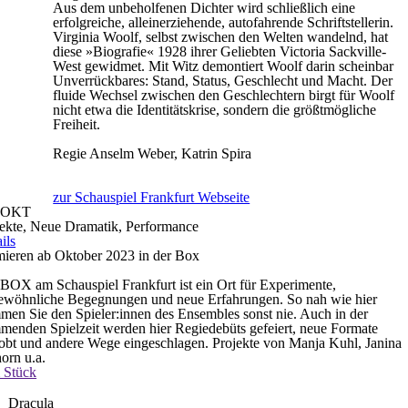
Aus dem unbeholfenen Dichter wird schließlich eine
erfolgreiche, alleinerziehende, autofahrende Schriftstellerin.
Virginia Woolf, selbst zwischen den Welten wandelnd, hat
diese »Biografie« 1928 ihrer Geliebten Victoria Sackville-
West gewidmet. Mit Witz demontiert Woolf darin scheinbar
Unverrückbares: Stand, Status, Geschlecht und Macht. Der
fluide Wechsel zwischen den Geschlechtern birgt für Woolf
nicht etwa die Identitätskrise, sondern die größtmögliche
Freiheit.
Regie
Anselm Weber, Katrin Spira
zur Schauspiel Frankfurt Webseite
OKT
jekte, Neue Dramatik, Performance
ils
mieren ab Oktober 2023 in der Box
BOX am Schauspiel Frankfurt ist ein Ort für Experimente,
ewöhnliche Begegnungen und neue Erfahrungen. So nah wie hier
en Sie den Spieler:innen des Ensembles sonst nie. Auch in der
enden Spielzeit werden hier Regiedebüts gefeiert, neue Formate
obt und andere Wege eingeschlagen. Projekte von Manja Kuhl, Janina
orn u.a.
 Stück
Dracula