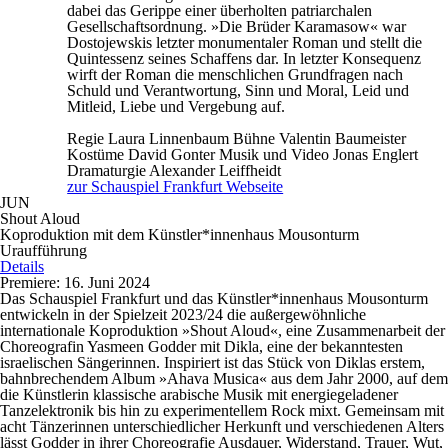
dabei das Gerippe einer überholten patriarchalen
Gesellschaftsordnung. »Die Brüder Karamasow« war
Dostojewskis letzter monumentaler Roman und stellt die
Quintessenz seines Schaffens dar. In letzter Konsequenz
wirft der Roman die menschlichen Grundfragen nach
Schuld und Verantwortung, Sinn und Moral, Leid und
Mitleid, Liebe und Vergebung auf.
Regie
Laura Linnenbaum
Bühne
Valentin Baumeister
Kostüme
David Gonter
Musik und Video
Jonas Englert
Dramaturgie
Alexander Leiffheidt
zur Schauspiel Frankfurt Webseite
JUN
Shout Aloud
Koproduktion mit dem Künstler*innenhaus Mousonturm
Uraufführung
Details
Premiere: 16. Juni 2024
Das Schauspiel Frankfurt und das Künstler*innenhaus Mousonturm
entwickeln in der Spielzeit 2023/24 die außergewöhnliche
internationale Koproduktion »Shout Aloud«, eine Zusammenarbeit der
Choreografin Yasmeen Godder mit Dikla, eine der bekanntesten
israelischen Sängerinnen. Inspiriert ist das Stück von Diklas erstem,
bahnbrechendem Album »Ahava Musica« aus dem Jahr 2000, auf dem
die Künstlerin klassische arabische Musik mit energiegeladener
Tanzelektronik bis hin zu experimentellem Rock mixt. Gemeinsam mit
acht Tänzerinnen unterschiedlicher Herkunft und verschiedenen Alters
lässt Godder in ihrer Choreografie Ausdauer, Widerstand, Trauer, Wut,