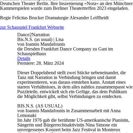
Deutschen Theater Berlin. Ihre Inszenierung »Nora« an den Münchner
Kammerspielen wurde zum Berliner Theatertreffen 2023 eingeladen.
Regie
Felicitas Brucker
Dramaturgie
Alexander Leiffheidt
zur Schauspiel Frankfurt Webseite
Dance2Narration
Bis.N.S. (as usual) | Lisa
von Ioannis Mandafounis
die Dresden Frankfurt Dance Company zu Gast im
Schauspielhaus
Details
Premiere: 28. März 2024
Dieser Doppelabend stellt zwei Stücke nebeneinander, die
Tanz mit Narration in Verbindung bringen und damit
experimentieren, was daraus entstehen kann. Anstatt eines
starren Verhältnisses, in dem alles nahtlos zusammenpasst wie
Puzzleteile, entwickelt sich ein Gefüge, das dem Publikum
die Möglichkeit gibt, selbst Verbindungen zu entdecken.
BIS.N.S. (AS USUAL)
von Ioannis Mandafounis in Zusammenarbeit mit Anna
Lemonaki
Im Jahr 1976 gab die berühmte US-amerikanische Pianistin,
Sängerin und Bürgerrechtsaktivistin Nina Simone ein
unvergessenes Konzert beim Jazz Festival in Montreux