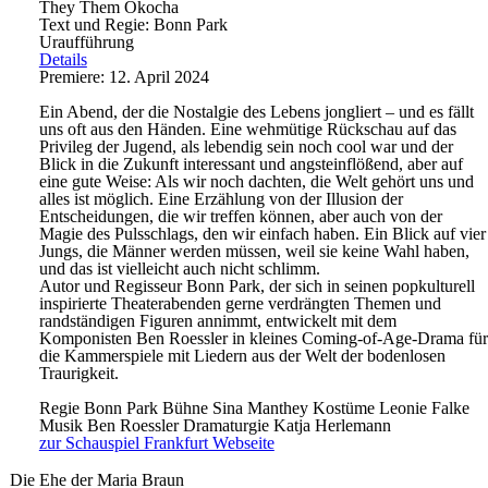
They Them Okocha
Text und Regie: Bonn Park
Uraufführung
Details
Premiere: 12. April 2024
Ein Abend, der die Nostalgie des Lebens jongliert – und es fällt
uns oft aus den Händen. Eine wehmütige Rückschau auf das
Privileg der Jugend, als lebendig sein noch cool war und der
Blick in die Zukunft interessant und angsteinflößend, aber auf
eine gute Weise: Als wir noch dachten, die Welt gehört uns und
alles ist möglich. Eine Erzählung von der Illusion der
Entscheidungen, die wir treffen können, aber auch von der
Magie des Pulsschlags, den wir einfach haben. Ein Blick auf vier
Jungs, die Männer werden müssen, weil sie keine Wahl haben,
und das ist vielleicht auch nicht schlimm.
Autor und Regisseur Bonn Park, der sich in seinen popkulturell
inspirierte Theaterabenden gerne verdrängten Themen und
randständigen Figuren annimmt, entwickelt mit dem
Komponisten Ben Roessler in kleines Coming-of-Age-Drama für
die Kammerspiele mit Liedern aus der Welt der bodenlosen
Traurigkeit.
Regie
Bonn Park
Bühne
Sina Manthey
Kostüme
Leonie Falke
Musik
Ben Roessler
Dramaturgie
Katja Herlemann
zur Schauspiel Frankfurt Webseite
Die Ehe der Maria Braun