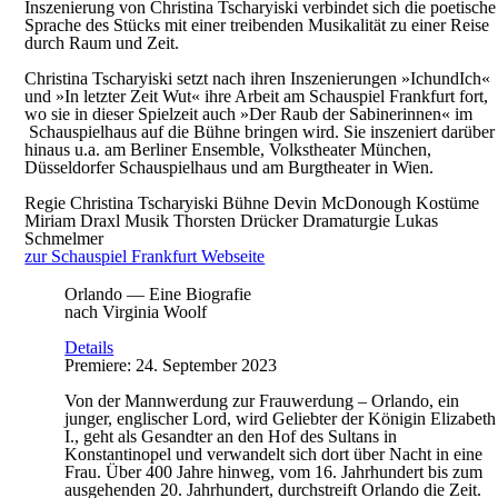
Inszenierung von Christina Tscharyiski verbindet sich die poetische
Sprache des Stücks mit einer treibenden Musikalität zu einer Reise
durch Raum und Zeit.
Christina Tscharyiski setzt nach ihren Inszenierungen »IchundIch«
und »In letzter Zeit Wut« ihre Arbeit am Schauspiel Frankfurt fort,
wo sie in dieser Spielzeit auch »Der Raub der Sabinerinnen« im
Schauspielhaus auf die Bühne bringen wird. Sie inszeniert darüber
hinaus u.a. am Berliner Ensemble, Volkstheater München,
Düsseldorfer Schauspielhaus und am Burgtheater in Wien.
Regie
Christina Tscharyiski
Bühne
Devin McDonough
Kostüme
Miriam Draxl
Musik
Thorsten Drücker
Dramaturgie
Lukas
Schmelmer
zur Schauspiel Frankfurt Webseite
Orlando — Eine Biografie
nach Virginia Woolf
Details
Premiere: 24. September 2023
Von der Mannwerdung zur Frauwerdung – Orlando, ein
junger, englischer Lord, wird Geliebter der Königin Elizabeth
I., geht als Gesandter an den Hof des Sultans in
Konstantinopel und verwandelt sich dort über Nacht in eine
Frau. Über 400 Jahre hinweg, vom 16. Jahrhundert bis zum
ausgehenden 20. Jahrhundert, durchstreift Orlando die Zeit.