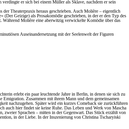
h verdingte er sich bei einem Müller als Sklave, nachdem er sein
us der Theaterpraxis heraus geschrieben. Auch Molière – eigentlich
re« (Der Geizige) als Prosakomödie geschrieben, in der er den Typ des
kt. Während Molière eine aberwitzig verwickelte Komödie über das
er minutiösen Auseinandersetzung mit der Seelenwelt der Figuren
erin erlebt ein paar leuchtende Jahre in Berlin, in denen sie sich zu
 in die Emigration. Zusammen mit ihrem Mann und dem gemeinsamen
igkeit nachzugehen. Später wird ein kurzes Comeback sie zurückführen
l. Doch auch hier findet sie keine Ruhe. Das Leben und Werk von Mascha
n, zweier Sprachen – mitten in der Gegenwart. Das Stück erzählt von
tion, in der Liebe. In der Inszenierung von Christina Tscharyiski