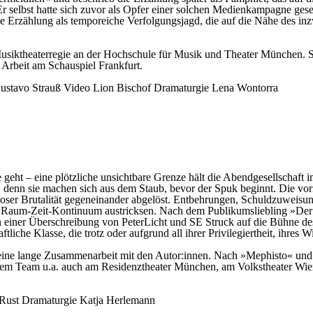
 selbst hatte sich zuvor als Opfer einer solchen Medienkampagne geseh
iese Erzählung als temporeiche Verfolgungsjagd, die auf die Nähe des 
d Musiktheaterregie an der Hochschule für Musik und Theater München. 
 Arbeit am Schauspiel Frankfurt.
ustavo Strauß
Video
Lion Bischof
Dramaturgie
Lena Wontorra
geht – eine plötzliche unsichtbare Grenze hält die Abendgesellschaft
denn sie machen sich aus dem Staub, bevor der Spuk beginnt. Die vorn
sloser Brutalität gegeneinander abgelöst. Entbehrungen, Schuldzuweis
s Raum-Zeit-Kontinuum austricksen. Nach dem Publikumsliebling »Der d
 in einer Überschreibung von PeterLicht und SE Struck auf die Bühne d
iche Klasse, die trotz oder aufgrund all ihrer Privilegiertheit, ihres 
t eine lange Zusammenarbeit mit den Autor:innen. Nach »Mephisto« un
it ihrem Team u.a. auch am Residenztheater München, am Volkstheater 
 Rust
Dramaturgie
Katja Herlemann