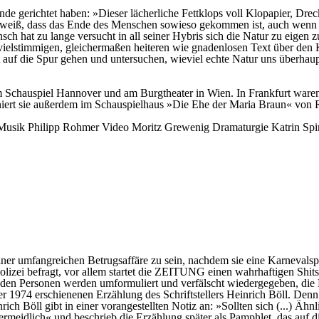
de gerichtet haben: »Dieser lächerliche Fettklops voll Klopapier, Dre
sie weiß, dass das Ende des Menschen sowieso gekommen ist, auch wenn
h hat zu lange versucht in all seiner Hybris sich die Natur zu eigen zu
n vielstimmigen, gleichermaßen heiteren wie gnadenlosen Text über den 
t auf die Spur gehen und untersuchen, wieviel echte Natur uns überhaup
, am Schauspiel Hannover und am Burgtheater in Wien. In Frankfurt wa
eniert sie außerdem im Schauspielhaus »Die Ehe der Maria Braun« von 
Musik
Philipp Rohmer
Video
Moritz Grewenig
Dramaturgie
Katrin Spi
einer umfangreichen Betrugsaffäre zu sein, nachdem sie eine Karnevals
Polizei befragt, vor allem startet die ZEITUNG einen wahrhaftigen Shit
enden Personen werden umformuliert und verfälscht wiedergegeben, die
ieser 1974 erschienenen Erzählung des Schriftstellers Heinrich Böll. D
rich Böll gibt in einer vorangestellten Notiz an: »Sollten sich (...) Äh
ermeidlich« und beschrieb die Erzählung später als Pamphlet, das auf d