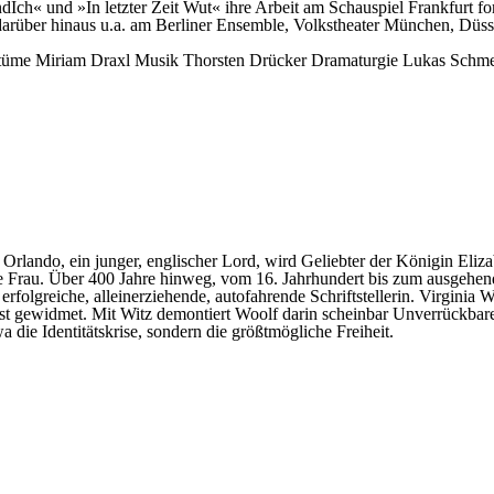
ndIch« und »In letzter Zeit Wut« ihre Arbeit am Schauspiel Frankfurt fo
 darüber hinaus u.a. am Berliner Ensemble, Volkstheater München, Düs
tüme
Miriam Draxl
Musik
Thorsten Drücker
Dramaturgie
Lukas Schme
ando, ein junger, englischer Lord, wird Geliebter der Königin Elizabe
ne Frau. Über 400 Jahre hinweg, vom 16. Jahrhundert bis zum ausgehend
erfolgreiche, alleinerziehende, autofahrende Schriftstellerin. Virginia
est gewidmet. Mit Witz demontiert Woolf darin scheinbar Unverrückbar
a die Identitätskrise, sondern die größtmögliche Freiheit.