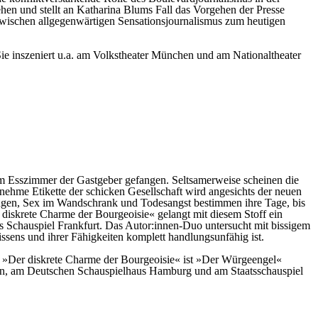
en und stellt an Katharina Blums Fall das Vorgehen der Presse
inzwischen allgegenwärtigen Sensationsjournalismus zum heutigen
Sie inszeniert u.a. am Volkstheater München und am Nationaltheater
 im Esszimmer der Gastgeber gefangen. Seltsamerweise scheinen die
ehme Etikette der schicken Gesellschaft wird angesichts der neuen
ungen, Sex im Wandschrank und Todesangst bestimmen ihre Tage, bis
iskrete Charme der Bourgeoisie« gelangt mit diesem Stoff ein
es Schauspiel Frankfurt. Das Autor:innen-Duo untersucht mit bissigem
Wissens und ihrer Fähigkeiten komplett handlungsunfähig ist.
d »Der diskrete Charme der Bourgeoisie« ist »Der Würgeengel«
Wien, am Deutschen Schauspielhaus Hamburg und am Staatsschauspiel