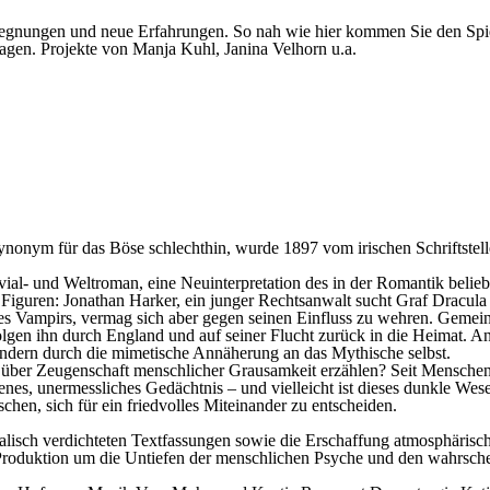
egnungen und neue Erfahrungen. So nah wie hier kommen Sie den Spie
agen. Projekte von Manja Kuhl, Janina Velhorn u.a.
nonym für das Böse schlechthin, wurde 1897 vom irischen Schriftstelle
ial- und Weltroman, eine Neuinterpretation des in der Romantik beli
Figuren: Jonathan Harker, ein junger Rechtsanwalt sucht Graf Dracula
es Vampirs, vermag sich aber gegen seinen Einfluss zu wehren. Gemei
olgen ihn durch England und auf seiner Flucht zurück in die Heimat. A
ondern durch die mimetische Annäherung an das Mythische selbst.
 über Zeugenschaft menschlicher Grausamkeit erzählen? Seit Menschen
igenes, unermessliches Gedächtnis – und vielleicht ist dieses dunkle We
hen, sich für ein friedvolles Miteinander zu entscheiden.
lisch verdichteten Textfassungen sowie die Erschaffung atmosphärisch
roduktion um die Untiefen der menschlichen Psyche und den wahrschei