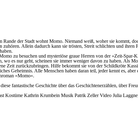
m Rande der Stadt wohnt Momo. Niemand weiß, woher sie kommt, doch s
 zuhören. Allein dadurch kann sie trösten, Streit schlichten und ihr
 haben.
Momo zu besuchen und mysteriöse graue Herren von der »Zeit-Spar-Kas
n, wo es nur geht, scheinen sie immer weniger davon zu haben. Als Mo
lene Zeit zurückzubringen. Hilfe bekommt sie von der Schildkröte Kass
liches Geheimnis. Alle Menschen haben daran teil, jeder kennt es, aber
henroman »Momo«.
 diese fantastische Geschichte über das Geschichtenerzählen, über Freu
ast
Kostüme
Kathrin Krumbein
Musik
Patrik Zeller
Video
Julia Laggne