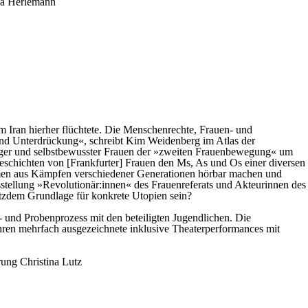
ja Herlemann
em Iran hierher flüchtete. Die Menschenrechte, Frauen- und
t und Unterdrückung«, schreibt Kim Weidenberg im Atlas der
utiger und selbstbewusster Frauen der »zweiten Frauenbewegung« um
eschichten von [Frankfurter] Frauen den Ms, As und Os einer diversen
mmen aus Kämpfen verschiedener Generationen hörbar machen und
sstellung »Revolutionär:innen« des Frauenreferats und Akteurinnen des
tzdem Grundlage für konkrete Utopien sein?
und Probenprozess mit den beteiligten Jugendlichen. Die
Jahren mehrfach ausgezeichnete inklusive Theaterperformances mit
rung
Christina Lutz