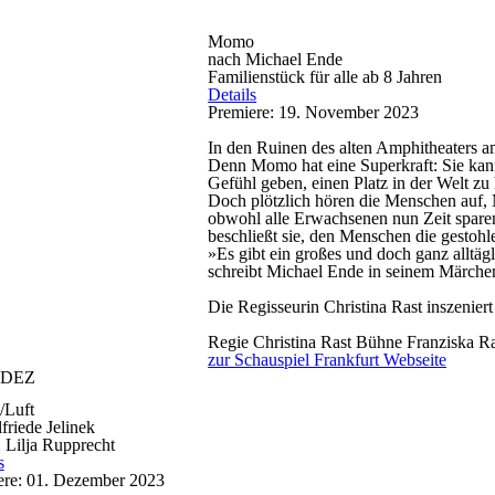
Momo
nach Michael Ende
Familienstück für alle ab 8 Jahren
Details
Premiere: 19. November 2023
In den Ruinen des alten Amphitheaters a
Denn Momo hat eine Superkraft: Sie kann
Gefühl geben, einen Platz in der Welt zu
Doch plötzlich hören die Menschen auf, 
obwohl alle Erwachsenen nun Zeit spare
beschließt sie, den Menschen die gestoh
»Es gibt ein großes und doch ganz alltäg
schreibt Michael Ende in seinem Märc
Die Regisseurin Christina Rast inszeniert
Regie
Christina Rast
Bühne
Franziska R
zur Schauspiel Frankfurt Webseite
DEZ
/Luft
friede Jelinek
 Lilja Rupprecht
s
ere: 01. Dezember 2023