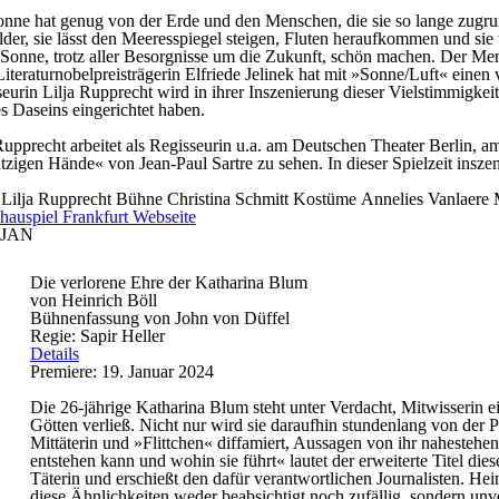
nne hat genug von der Erde und den Menschen, die sie so lange zugrun
lder, sie lässt den Meeresspiegel steigen, Fluten heraufkommen und 
 Sonne, trotz aller Besorgnisse um die Zukunft, schön machen. Der Mensc
Literaturnobelpreisträgerin Elfriede Jelinek hat mit »Sonne/Luft« eine
eurin Lilja Rupprecht wird in ihrer Inszenierung dieser Vielstimmigkei
s Daseins eingerichtet haben.
Rupprecht arbeitet als Regisseurin u.a. am Deutschen Theater Berlin
zigen Hände« von Jean-Paul Sartre zu sehen. In dieser Spielzeit insz
e
Lilja Rupprecht
Bühne
Christina Schmitt
Kostüme
Annelies Vanlaere
hauspiel Frankfurt Webseite
JAN
Die verlorene Ehre der Katharina Blum
von Heinrich Böll
Bühnenfassung von John von Düffel
Regie: Sapir Heller
Details
Premiere: 19. Januar 2024
Die 26-jährige Katharina Blum steht unter Verdacht, Mitwisserin 
Götten verließ. Nicht nur wird sie daraufhin stundenlang von der 
Mittäterin und »Flittchen« diffamiert, Aussagen von ihr nahesteh
entstehen kann und wohin sie führt« lautet der erweiterte Titel d
Täterin und erschießt den dafür verantwortlichen Journalisten. Hein
diese Ähnlichkeiten weder beabsichtigt noch zufällig, sondern unv