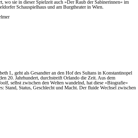
rt, wo sie in dieser Spielzeit auch »Der Raub der Sabinerinnen« im
seldorfer Schauspielhaus und am Burgtheater in Wien.
lmer
th I., geht als Gesandter an den Hof des Sultans in Konstantinopel
en 20. Jahrhundert, durchstreift Orlando die Zeit. Aus dem
 Woolf, selbst zwischen den Welten wandelnd, hat diese »Biografie«
es: Stand, Status, Geschlecht und Macht. Der fluide Wechsel zwischen