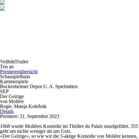
Vollbild
Trailer
Ton an
Premierenübersicht
Schauspielhaus
Kammerspiele
Bockenheimer Depot U. A. Spielstätten
SEP
Der Geizige
von Molière
Regie: Mateja Koležnik
Details
Premiere: 21. September 2023
1668 wurde Molières Komödie im Théâtre du Palais uraufgeführt. 355 J
geht um nichts weniger als um Geiz.
»Der Geizige«, so wie wir die 5-aktige Komödie von Molière kennen, g