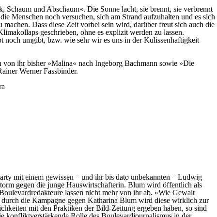
ck, Schaum und Abschaum«. Die Sonne lacht, sie brennt, sie verbrennt
 die Menschen noch versuchen, sich am Strand aufzuhalten und es sich
 machen. Dass diese Zeit vorbei sein wird, darüber freut sich auch die
Klimakollaps geschrieben, ohne es explizit werden zu lassen.
t noch umgibt, bzw. wie sehr wir es uns in der Kulissenhaftigkeit
ren von ihr bisher »Malina« nach Ingeborg Bachmann sowie »Die
Rainer Werner Fassbinder.
ra
party mit einem gewissen – und ihr bis dato unbekannten – Ludwig
storm gegen die junge Hauswirtschafterin. Blum wird öffentlich als
 Boulevardredakteure lassen nicht mehr von ihr ab. »Wie Gewalt
enn durch die Kampagne gegen Katharina Blum wird diese wirklich zur
nlichkeiten mit den Praktiken der Bild-Zeitung ergeben haben, so sind
ie konfliktverstärkende Rolle des Boulevardjournalismus in der