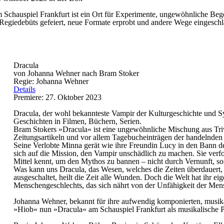
Schauspiel Frankfurt ist ein Ort für Experimente, ungewöhnliche Beg
Regiedebüts gefeiert, neue Formate erprobt und andere Wege eingeschl
Dracula
von Johanna Wehner nach Bram Stoker
Regie: Johanna Wehner
Details
Premiere: 27. Oktober 2023
Dracula, der wohl bekannteste Vampir der Kulturgeschichte und Sy
Geschichten in Filmen, Büchern, Serien.
Bram Stokers »Dracula« ist eine ungewöhnliche Mischung aus Triv
Zeitungsartikeln und vor allem Tagebucheinträgen der handelnden 
Seine Verlobte Minna gerät wie ihre Freundin Lucy in den Bann d
sich auf die Mission, den Vampir unschädlich zu machen. Sie verf
Mittel kennt, um den Mythos zu bannen – nicht durch Vernunft, s
Was kann uns Dracula, das Wesen, welches die Zeiten überdauert,
ausgeschaltet, heilt die Zeit alle Wunden. Doch die Welt hat ihr e
Menschengeschlechts, das sich nährt von der Unfähigkeit der Mensc
Johanna Wehner, bekannt für ihre aufwendig komponierten, musika
»Hiob« nun »Dracula« am Schauspiel Frankfurt als musikalische P