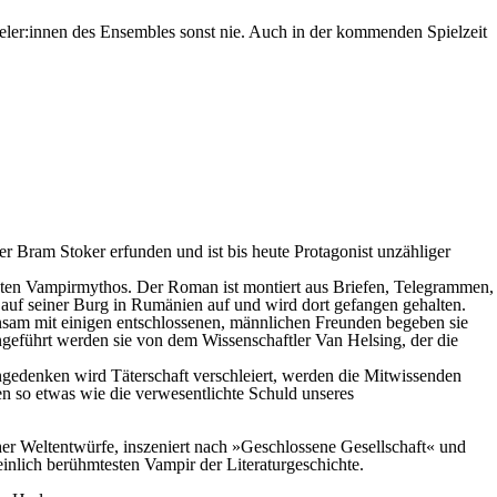
ler:innen des Ensembles sonst nie. Auch in der kommenden Spielzeit
r Bram Stoker erfunden und ist bis heute Protagonist unzähliger
ebten Vampirmythos. Der Roman ist montiert aus Briefen, Telegrammen,
 auf seiner Burg in Rumänien auf und wird dort gefangen gehalten.
nsam mit einigen entschlossenen, männlichen Freunden begeben sie
ngeführt werden sie von dem Wissenschaftler Van Helsing, der die
gedenken wird Täterschaft verschleiert, werden die Mitwissenden
sen so etwas wie die verwesentlichte Schuld unseres
er Weltentwürfe, inszeniert nach »Geschlossene Gesellschaft« und
nlich berühmtesten Vampir der Literaturgeschichte.