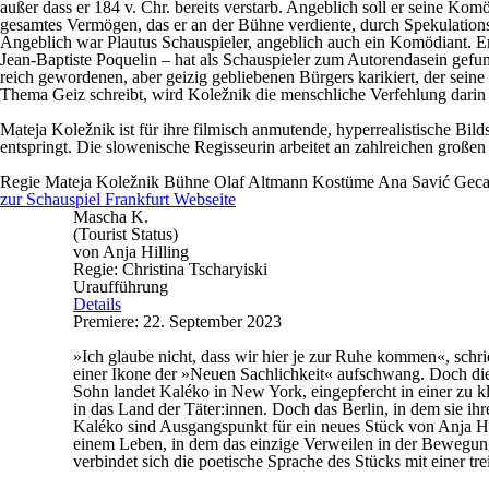
außer dass er 184 v. Chr. bereits verstarb. Angeblich soll er seine Ko
gesamtes Vermögen, das er an der Bühne verdiente, durch Spekulations
Angeblich war Plautus Schauspieler, angeblich auch ein Komödiant. Er 
Jean-Baptiste Poquelin – hat als Schauspieler zum Autorendasein gefun
reich gewordenen, aber geizig gebliebenen Bürgers karikiert, der sei
Thema Geiz schreibt, wird Koležnik die menschliche Verfehlung darin
Mateja Koležnik ist für ihre filmisch anmutende, hyperrealistische Bil
entspringt. Die slowenische Regisseurin arbeitet an zahlreichen große
Regie
Mateja Koležnik
Bühne
Olaf Altmann
Kostüme
Ana Savić Gec
zur Schauspiel Frankfurt Webseite
Mascha K.
(Tourist Status)
von Anja Hilling
Regie: Christina Tscharyiski
Uraufführung
Details
Premiere: 22. September 2023
»Ich glaube nicht, dass wir hier je zur Ruhe kommen«, schri
einer Ikone der »Neuen Sachlichkeit« aufschwang. Doch die
Sohn landet Kaléko in New York, eingepfercht in einer zu k
in das Land der Täter:innen. Doch das Berlin, in dem sie ihr
Kaléko sind Ausgangspunkt für ein neues Stück von Anja Hil
einem Leben, in dem das einzige Verweilen in der Bewegung 
verbindet sich die poetische Sprache des Stücks mit einer t