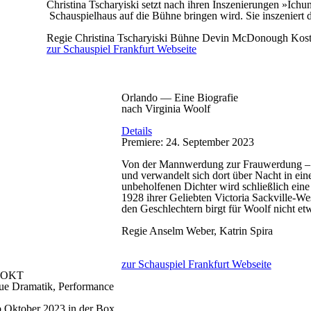
Christina Tscharyiski setzt nach ihren Inszenierungen »Ichu
Schauspielhaus auf die Bühne bringen wird. Sie inszeniert
Regie
Christina Tscharyiski
Bühne
Devin McDonough
Kos
zur Schauspiel Frankfurt Webseite
Orlando — Eine Biografie
nach Virginia Woolf
Details
Premiere: 24. September 2023
Von der Mannwerdung zur Frauwerdung – Orl
und verwandelt sich dort über Nacht in ei
unbeholfenen Dichter wird schließlich eine 
1928 ihrer Geliebten Victoria Sackville-W
den Geschlechtern birgt für Woolf nicht etw
Regie
Anselm Weber, Katrin Spira
zur Schauspiel Frankfurt Webseite
OKT
eue Dramatik, Performance
b Oktober 2023 in der Box