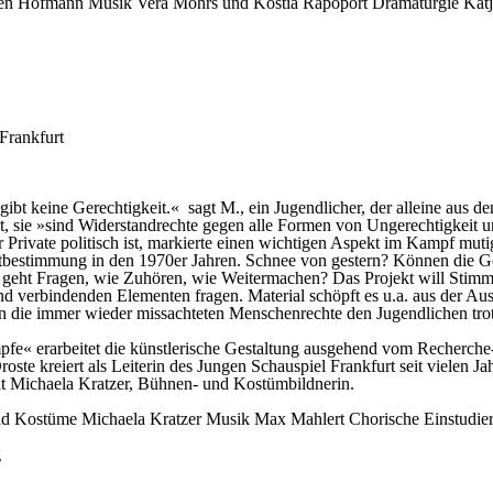
en Hofmann
Musik
Vera Mohrs und Kostia Rapoport
Dramaturgie
Kat
Frankfurt
gibt keine Gerechtigkeit.« sagt M., ein Jugendlicher, der alleine aus d
ität, sie »sind Widerstandrechte gegen alle Formen von Ungerechtigkei
er Private politisch ist, markierte einen wichtigen Aspekt im Kampf m
bstbestimmung in den 1970er Jahren. Schnee von gestern? Können die G
e geht Fragen, wie Zuhören, wie Weitermachen? Das Projekt will Sti
nd verbindenden Elementen fragen. Material schöpft es u.a. aus der Au
n die immer wieder missachteten Menschenrechte den Jugendlichen tro
 erarbeitet die künstlerische Gestaltung ausgehend vom Recherche- 
ste kreiert als Leiterin des Jungen Schauspiel Frankfurt seit vielen 
it Michaela Kratzer, Bühnen- und Kostümbildnerin.
nd Kostüme
Michaela Kratzer
Musik
Max Mahlert
Chorische Einstudie
g