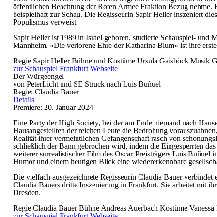
öffentlichen Beachtung der Roten Armee Fraktion Bezug nehme. Er
beispielhaft zur Schau. Die Regisseurin Sapir Heller inszeniert d
Populismus verweist.
Sapir Heller ist 1989 in Israel geboren, studierte Schauspiel- un
Mannheim. »Die verlorene Ehre der Katharina Blum« ist ihre erste
Regie
Sapir Heller
Bühne und Kostüme
Ursula Gaisböck
Musik
G
zur Schauspiel Frankfurt Webseite
Der Würgeengel
von PeterLicht und SE Struck nach Luis Buñuel
Regie: Claudia Bauer
Details
Premiere: 20. Januar 2024
Eine Party der High Society, bei der am Ende niemand nach Hause 
Hausangestellten der reichen Leute die Bedrohung vorauszuahnen, 
Realität ihrer vermeintlichen Gefangenschaft rasch von schonung
schließlich der Bann gebrochen wird, indem die Eingesperrten da
weiterer surrealistischer Film des Oscar-Preisträgers Luis Buñuel
Humor und einem heutigen Blick eine wiedererkennbare gesellschaftl
Die vielfach ausgezeichnete Regisseurin Claudia Bauer verbinde
Claudia Bauers dritte Inszenierung in Frankfurt. Sie arbeitet m
Dresden.
Regie
Claudia Bauer
Bühne
Andreas Auerbach
Kostüme
Vanessa
zur Schauspiel Frankfurt Webseite