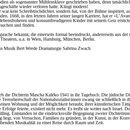
mödien als sogenannter Mühlensklave geschrieben haben, denn tatsächlic
geschäfte wieder verloren hatte. Klingt modern!
war kein Schreibtischdichter, sondern hat, von der Bühne inspiriert, a
den. 1668, in den letzten Jahren seiner langen Karriere, hat er »L’Ava
ne lebensfroheren und konsumfreudigeren Kinder mit seinem Geiz erstic
 suchen und finden.
dsprache bekannt, die einerseits formal beeindruckt, andererseits aus d
n Theatern, u.a. in Wien, Hamburg, München, Berlin.
an
Musik
Bert Wrede
Dramaturgie
Sabrina Zwach
eb die Dichterin Mascha Kaléko 1941 in ihr Tagebuch. Die jüdische Dicht
 Terrorherrschaft der Nationalsozialist:innen zwang sie schließlich
leinen Wohnung und der Möglichkeit beraubt, ihrer künstlerischen Tät
e Erfolge feierte, existiert nicht mehr. Es treibt sie weiter nach Israe
ling. Entstanden ist die eindrucksvolle Begegnung zweier Dichterinne
liegt, von Versuchen, Familien zu gründen, in der Kunst, in der Konven
reibenden Musikalität zu einer Reise durch Raum und Zeit.