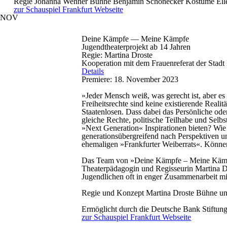
Regie
Johanna Wehner
Bühne
Benjamin Schönecker
Kostüme
Ell
zur Schauspiel Frankfurt Webseite
NOV
Deine Kämpfe — Meine Kämpfe
Jugendtheaterprojekt ab 14 Jahren
Regie: Martina Droste
Kooperation mit dem Frauenreferat der Stadt 
Details
Premiere: 18. November 2023
»Jeder Mensch weiß, was gerecht ist, aber es 
Freiheitsrechte sind keine existierende Real
Staatenlosen. Dass dabei das Persönliche od
gleiche Rechte, politische Teilhabe und Sel
»Next Generation« Inspirationen bieten? Wi
generationsübergreifend nach Perspektiven u
ehemaligen »Frankfurter Weiberrats«. Könne
Das Team von »Deine Kämpfe – Meine Kämpfe«
Theaterpädagogin und Regisseurin Martina Dro
Jugendlichen oft in enger Zusammenarbeit m
Regie und Konzept
Martina Droste
Bühne u
Ermöglicht durch die Deutsche Bank Stiftun
zur Schauspiel Frankfurt Webseite