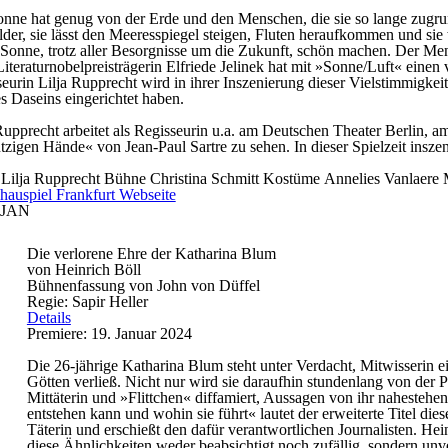
nne hat genug von der Erde und den Menschen, die sie so lange zugrun
lder, sie lässt den Meeresspiegel steigen, Fluten heraufkommen und 
 Sonne, trotz aller Besorgnisse um die Zukunft, schön machen. Der Mensc
Literaturnobelpreisträgerin Elfriede Jelinek hat mit »Sonne/Luft« eine
eurin Lilja Rupprecht wird in ihrer Inszenierung dieser Vielstimmigkei
s Daseins eingerichtet haben.
Rupprecht arbeitet als Regisseurin u.a. am Deutschen Theater Berlin
zigen Hände« von Jean-Paul Sartre zu sehen. In dieser Spielzeit insz
e
Lilja Rupprecht
Bühne
Christina Schmitt
Kostüme
Annelies Vanlaere
hauspiel Frankfurt Webseite
JAN
Die verlorene Ehre der Katharina Blum
von Heinrich Böll
Bühnenfassung von John von Düffel
Regie: Sapir Heller
Details
Premiere: 19. Januar 2024
Die 26-jährige Katharina Blum steht unter Verdacht, Mitwisserin 
Götten verließ. Nicht nur wird sie daraufhin stundenlang von der 
Mittäterin und »Flittchen« diffamiert, Aussagen von ihr nahesteh
entstehen kann und wohin sie führt« lautet der erweiterte Titel d
Täterin und erschießt den dafür verantwortlichen Journalisten. Hein
diese Ähnlichkeiten weder beabsichtigt noch zufällig, sondern unv