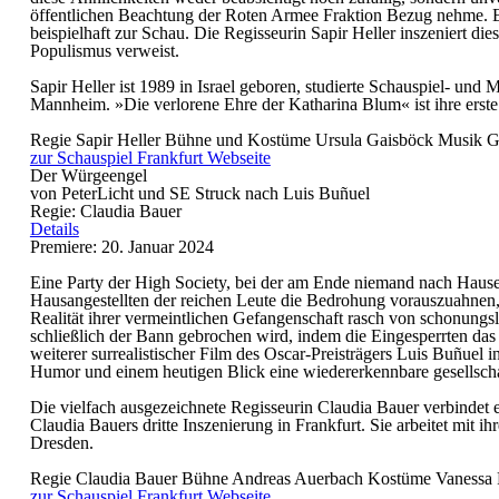
öffentlichen Beachtung der Roten Armee Fraktion Bezug nehme. Er
beispielhaft zur Schau. Die Regisseurin Sapir Heller inszeniert d
Populismus verweist.
Sapir Heller ist 1989 in Israel geboren, studierte Schauspiel- un
Mannheim. »Die verlorene Ehre der Katharina Blum« ist ihre erste
Regie
Sapir Heller
Bühne und Kostüme
Ursula Gaisböck
Musik
G
zur Schauspiel Frankfurt Webseite
Der Würgeengel
von PeterLicht und SE Struck nach Luis Buñuel
Regie: Claudia Bauer
Details
Premiere: 20. Januar 2024
Eine Party der High Society, bei der am Ende niemand nach Hause 
Hausangestellten der reichen Leute die Bedrohung vorauszuahnen, 
Realität ihrer vermeintlichen Gefangenschaft rasch von schonung
schließlich der Bann gebrochen wird, indem die Eingesperrten da
weiterer surrealistischer Film des Oscar-Preisträgers Luis Buñuel
Humor und einem heutigen Blick eine wiedererkennbare gesellschaftl
Die vielfach ausgezeichnete Regisseurin Claudia Bauer verbinde
Claudia Bauers dritte Inszenierung in Frankfurt. Sie arbeitet m
Dresden.
Regie
Claudia Bauer
Bühne
Andreas Auerbach
Kostüme
Vanessa
zur Schauspiel Frankfurt Webseite