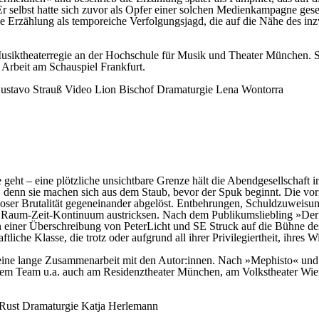
 selbst hatte sich zuvor als Opfer einer solchen Medienkampagne geseh
iese Erzählung als temporeiche Verfolgungsjagd, die auf die Nähe des 
d Musiktheaterregie an der Hochschule für Musik und Theater München. 
 Arbeit am Schauspiel Frankfurt.
ustavo Strauß
Video
Lion Bischof
Dramaturgie
Lena Wontorra
geht – eine plötzliche unsichtbare Grenze hält die Abendgesellschaft
denn sie machen sich aus dem Staub, bevor der Spuk beginnt. Die vorn
sloser Brutalität gegeneinander abgelöst. Entbehrungen, Schuldzuweis
s Raum-Zeit-Kontinuum austricksen. Nach dem Publikumsliebling »Der d
 in einer Überschreibung von PeterLicht und SE Struck auf die Bühne d
iche Klasse, die trotz oder aufgrund all ihrer Privilegiertheit, ihres 
t eine lange Zusammenarbeit mit den Autor:innen. Nach »Mephisto« un
it ihrem Team u.a. auch am Residenztheater München, am Volkstheater 
 Rust
Dramaturgie
Katja Herlemann