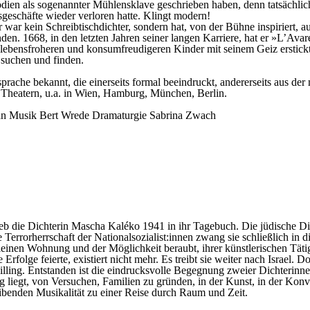
mödien als sogenannter Mühlensklave geschrieben haben, denn tatsächlic
geschäfte wieder verloren hatte. Klingt modern!
war kein Schreibtischdichter, sondern hat, von der Bühne inspiriert, a
den. 1668, in den letzten Jahren seiner langen Karriere, hat er »L’Ava
ne lebensfroheren und konsumfreudigeren Kinder mit seinem Geiz erstic
 suchen und finden.
dsprache bekannt, die einerseits formal beeindruckt, andererseits aus d
n Theatern, u.a. in Wien, Hamburg, München, Berlin.
an
Musik
Bert Wrede
Dramaturgie
Sabrina Zwach
eb die Dichterin Mascha Kaléko 1941 in ihr Tagebuch. Die jüdische Dicht
 Terrorherrschaft der Nationalsozialist:innen zwang sie schließlich
leinen Wohnung und der Möglichkeit beraubt, ihrer künstlerischen Tät
e Erfolge feierte, existiert nicht mehr. Es treibt sie weiter nach Israe
ling. Entstanden ist die eindrucksvolle Begegnung zweier Dichterinne
liegt, von Versuchen, Familien zu gründen, in der Kunst, in der Konven
reibenden Musikalität zu einer Reise durch Raum und Zeit.