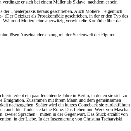
h verdingte er sich bei einem Müller als Sklave, nachdem er sein
us der Theaterpraxis heraus geschrieben. Auch Molière – eigentlich
re« (Der Geizige) als Prosakomödie geschrieben, in der er den Typ des
kt. Während Molière eine aberwitzig verwickelte Komödie über das
er minutiösen Auseinandersetzung mit der Seelenwelt der Figuren
erin erlebt ein paar leuchtende Jahre in Berlin, in denen sie sich zu
 in die Emigration. Zusammen mit ihrem Mann und dem gemeinsamen
igkeit nachzugehen. Später wird ein kurzes Comeback sie zurückführen
l. Doch auch hier findet sie keine Ruhe. Das Leben und Werk von Mascha
n, zweier Sprachen – mitten in der Gegenwart. Das Stück erzählt von
tion, in der Liebe. In der Inszenierung von Christina Tscharyiski