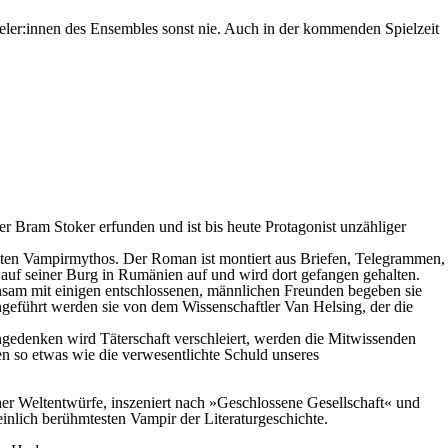
ler:innen des Ensembles sonst nie. Auch in der kommenden Spielzeit
r Bram Stoker erfunden und ist bis heute Protagonist unzähliger
ebten Vampirmythos. Der Roman ist montiert aus Briefen, Telegrammen,
 auf seiner Burg in Rumänien auf und wird dort gefangen gehalten.
nsam mit einigen entschlossenen, männlichen Freunden begeben sie
ngeführt werden sie von dem Wissenschaftler Van Helsing, der die
gedenken wird Täterschaft verschleiert, werden die Mitwissenden
sen so etwas wie die verwesentlichte Schuld unseres
er Weltentwürfe, inszeniert nach »Geschlossene Gesellschaft« und
nlich berühmtesten Vampir der Literaturgeschichte.