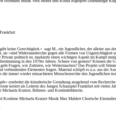
en Hofmann
Musik
Vera Mohrs und Kostia Rapoport
Dramaturgie
Kat
Frankfurt
gibt keine Gerechtigkeit.« sagt M., ein Jugendlicher, der alleine aus d
ität, sie »sind Widerstandrechte gegen alle Formen von Ungerechtigkei
er Private politisch ist, markierte einen wichtigen Aspekt im Kampf m
bstbestimmung in den 1970er Jahren. Schnee von gestern? Können die G
e geht Fragen, wie Zuhören, wie Weitermachen? Das Projekt will Sti
nd verbindenden Elementen fragen. Material schöpft es u.a. aus der Au
n die immer wieder missachteten Menschenrechte den Jugendlichen tro
 erarbeitet die künstlerische Gestaltung ausgehend vom Recherche- 
ste kreiert als Leiterin des Jungen Schauspiel Frankfurt seit vielen 
it Michaela Kratzer, Bühnen- und Kostümbildnerin.
nd Kostüme
Michaela Kratzer
Musik
Max Mahlert
Chorische Einstudie
g