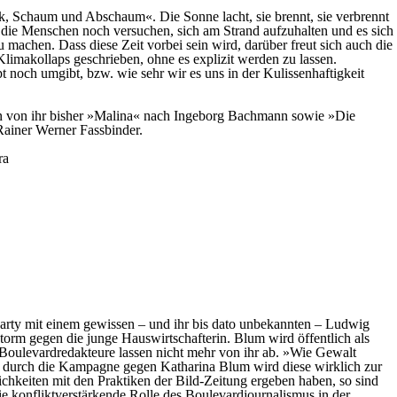
ck, Schaum und Abschaum«. Die Sonne lacht, sie brennt, sie verbrennt
 die Menschen noch versuchen, sich am Strand aufzuhalten und es sich
 machen. Dass diese Zeit vorbei sein wird, darüber freut sich auch die
Klimakollaps geschrieben, ohne es explizit werden zu lassen.
t noch umgibt, bzw. wie sehr wir es uns in der Kulissenhaftigkeit
ren von ihr bisher »Malina« nach Ingeborg Bachmann sowie »Die
Rainer Werner Fassbinder.
ra
party mit einem gewissen – und ihr bis dato unbekannten – Ludwig
storm gegen die junge Hauswirtschafterin. Blum wird öffentlich als
 Boulevardredakteure lassen nicht mehr von ihr ab. »Wie Gewalt
enn durch die Kampagne gegen Katharina Blum wird diese wirklich zur
nlichkeiten mit den Praktiken der Bild-Zeitung ergeben haben, so sind
ie konfliktverstärkende Rolle des Boulevardjournalismus in der