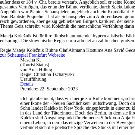
außer dass er 184 v. Chr. bereits verstarb. Angeblich soll er seine Ko
gesamtes Vermögen, das er an der Bühne verdiente, durch Spekulations
Angeblich war Plautus Schauspieler, angeblich auch ein Komödiant. Er 
Jean-Baptiste Poquelin – hat als Schauspieler zum Autorendasein gefun
reich gewordenen, aber geizig gebliebenen Bürgers karikiert, der sei
Thema Geiz schreibt, wird Koležnik die menschliche Verfehlung darin
Mateja Koležnik ist für ihre filmisch anmutende, hyperrealistische Bil
entspringt. Die slowenische Regisseurin arbeitet an zahlreichen große
Regie
Mateja Koležnik
Bühne
Olaf Altmann
Kostüme
Ana Savić Gec
zur Schauspiel Frankfurt Webseite
Mascha K.
(Tourist Status)
von Anja Hilling
Regie: Christina Tscharyiski
Uraufführung
Details
Premiere: 22. September 2023
»Ich glaube nicht, dass wir hier je zur Ruhe kommen«, schri
einer Ikone der »Neuen Sachlichkeit« aufschwang. Doch die
Sohn landet Kaléko in New York, eingepfercht in einer zu k
in das Land der Täter:innen. Doch das Berlin, in dem sie ihr
Kaléko sind Ausgangspunkt für ein neues Stück von Anja Hil
einem Leben, in dem das einzige Verweilen in der Bewegung 
verbindet sich die poetische Sprache des Stücks mit einer t