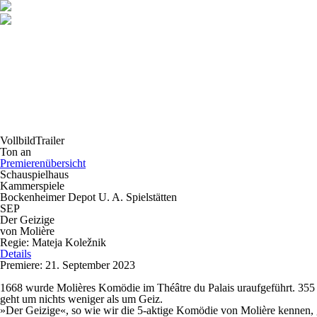
Vollbild
Trailer
Ton an
Premierenübersicht
Schauspielhaus
Kammerspiele
Bockenheimer Depot U. A. Spielstätten
SEP
Der Geizige
von Molière
Regie: Mateja Koležnik
Details
Premiere: 21. September 2023
1668 wurde Molières Komödie im Théâtre du Palais uraufgeführt. 355 J
geht um nichts weniger als um Geiz.
»Der Geizige«, so wie wir die 5-aktige Komödie von Molière kennen, g