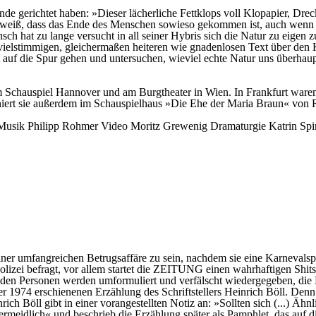
de gerichtet haben: »Dieser lächerliche Fettklops voll Klopapier, Dre
sie weiß, dass das Ende des Menschen sowieso gekommen ist, auch wenn
h hat zu lange versucht in all seiner Hybris sich die Natur zu eigen zu
n vielstimmigen, gleichermaßen heiteren wie gnadenlosen Text über den 
t auf die Spur gehen und untersuchen, wieviel echte Natur uns überhaup
, am Schauspiel Hannover und am Burgtheater in Wien. In Frankfurt wa
eniert sie außerdem im Schauspielhaus »Die Ehe der Maria Braun« von 
Musik
Philipp Rohmer
Video
Moritz Grewenig
Dramaturgie
Katrin Spi
einer umfangreichen Betrugsaffäre zu sein, nachdem sie eine Karnevals
Polizei befragt, vor allem startet die ZEITUNG einen wahrhaftigen Shit
enden Personen werden umformuliert und verfälscht wiedergegeben, die
ieser 1974 erschienenen Erzählung des Schriftstellers Heinrich Böll. D
rich Böll gibt in einer vorangestellten Notiz an: »Sollten sich (...) Äh
ermeidlich« und beschrieb die Erzählung später als Pamphlet, das auf d