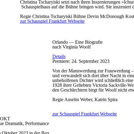
Christina Tscharyiski setzt nach ihren Inszenierungen »Ichu
Schauspielhaus auf die Bühne bringen wird. Sie inszeniert
Regie
Christina Tscharyiski
Bühne
Devin McDonough
Kos
zur Schauspiel Frankfurt Webseite
Orlando — Eine Biografie
nach Virginia Woolf
Details
Premiere: 24. September 2023
Von der Mannwerdung zur Frauwerdung – Orl
und verwandelt sich dort über Nacht in ei
unbeholfenen Dichter wird schließlich eine 
1928 ihrer Geliebten Victoria Sackville-W
den Geschlechtern birgt für Woolf nicht etw
Regie
Anselm Weber, Katrin Spira
zur Schauspiel Frankfurt Webseite
OKT
eue Dramatik, Performance
b Oktober 2023 in der Box