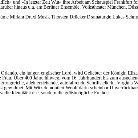
ndIch« und »In letzter Zeit Wut« ihre Arbeit am Schauspiel Frankfurt fo
 darüber hinaus u.a. am Berliner Ensemble, Volkstheater München, Düs
tüme
Miriam Draxl
Musik
Thorsten Drücker
Dramaturgie
Lukas Schme
ando, ein junger, englischer Lord, wird Geliebter der Königin Elizabe
ne Frau. Über 400 Jahre hinweg, vom 16. Jahrhundert bis zum ausgehend
erfolgreiche, alleinerziehende, autofahrende Schriftstellerin. Virginia
est gewidmet. Mit Witz demontiert Woolf darin scheinbar Unverrückbar
a die Identitätskrise, sondern die größtmögliche Freiheit.