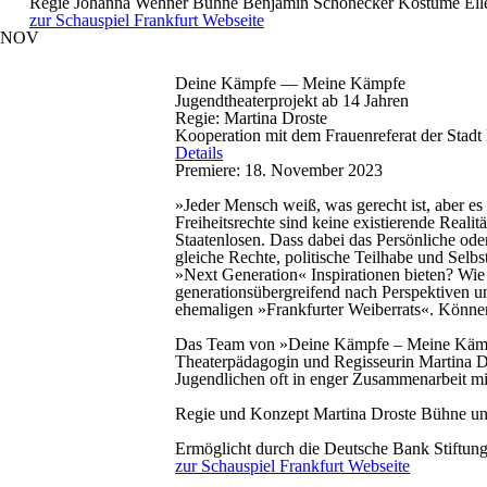
Regie
Johanna Wehner
Bühne
Benjamin Schönecker
Kostüme
Ell
zur Schauspiel Frankfurt Webseite
NOV
Deine Kämpfe — Meine Kämpfe
Jugendtheaterprojekt ab 14 Jahren
Regie: Martina Droste
Kooperation mit dem Frauenreferat der Stadt 
Details
Premiere: 18. November 2023
»Jeder Mensch weiß, was gerecht ist, aber es 
Freiheitsrechte sind keine existierende Real
Staatenlosen. Dass dabei das Persönliche od
gleiche Rechte, politische Teilhabe und Sel
»Next Generation« Inspirationen bieten? Wi
generationsübergreifend nach Perspektiven u
ehemaligen »Frankfurter Weiberrats«. Könne
Das Team von »Deine Kämpfe – Meine Kämpfe«
Theaterpädagogin und Regisseurin Martina Dro
Jugendlichen oft in enger Zusammenarbeit m
Regie und Konzept
Martina Droste
Bühne u
Ermöglicht durch die Deutsche Bank Stiftun
zur Schauspiel Frankfurt Webseite