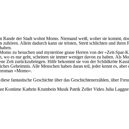
m Rande der Stadt wohnt Momo. Niemand weiß, woher sie kommt, doch s
 zuhören. Allein dadurch kann sie trösten, Streit schlichten und ihr
 haben.
Momo zu besuchen und mysteriöse graue Herren von der »Zeit-Spar-Kas
n, wo es nur geht, scheinen sie immer weniger davon zu haben. Als Mo
lene Zeit zurückzubringen. Hilfe bekommt sie von der Schildkröte Kass
liches Geheimnis. Alle Menschen haben daran teil, jeder kennt es, aber
henroman »Momo«.
 diese fantastische Geschichte über das Geschichtenerzählen, über Freu
ast
Kostüme
Kathrin Krumbein
Musik
Patrik Zeller
Video
Julia Laggne