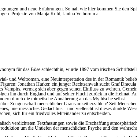
egnungen und neue Erfahrungen. So nah wie hier kommen Sie den Spie
agen. Projekte von Manja Kuhl, Janina Velhorn u.a.
nonym für das Böse schlechthin, wurde 1897 vom irischen Schriftstelle
ial- und Weltroman, eine Neuinterpretation des in der Romantik beli
Figuren: Jonathan Harker, ein junger Rechtsanwalt sucht Graf Dracula
es Vampirs, vermag sich aber gegen seinen Einfluss zu wehren. Gemei
olgen ihn durch England und auf seiner Flucht zurück in die Heimat. A
ondern durch die mimetische Annäherung an das Mythische selbst.
 über Zeugenschaft menschlicher Grausamkeit erzählen? Seit Menschen
igenes, unermessliches Gedächtnis – und vielleicht ist dieses dunkle We
hen, sich für ein friedvolles Miteinander zu entscheiden.
lisch verdichteten Textfassungen sowie die Erschaffung atmosphärisch
roduktion um die Untiefen der menschlichen Psyche und den wahrschei