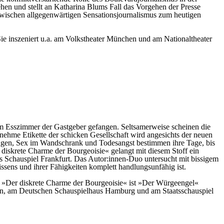
en und stellt an Katharina Blums Fall das Vorgehen der Presse
inzwischen allgegenwärtigen Sensationsjournalismus zum heutigen
Sie inszeniert u.a. am Volkstheater München und am Nationaltheater
 im Esszimmer der Gastgeber gefangen. Seltsamerweise scheinen die
ehme Etikette der schicken Gesellschaft wird angesichts der neuen
ungen, Sex im Wandschrank und Todesangst bestimmen ihre Tage, bis
iskrete Charme der Bourgeoisie« gelangt mit diesem Stoff ein
es Schauspiel Frankfurt. Das Autor:innen-Duo untersucht mit bissigem
Wissens und ihrer Fähigkeiten komplett handlungsunfähig ist.
d »Der diskrete Charme der Bourgeoisie« ist »Der Würgeengel«
Wien, am Deutschen Schauspielhaus Hamburg und am Staatsschauspiel