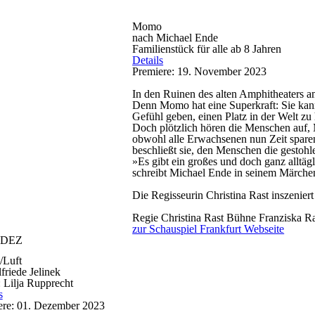
Momo
nach Michael Ende
Familienstück für alle ab 8 Jahren
Details
Premiere: 19. November 2023
In den Ruinen des alten Amphitheaters a
Denn Momo hat eine Superkraft: Sie kann
Gefühl geben, einen Platz in der Welt zu
Doch plötzlich hören die Menschen auf, 
obwohl alle Erwachsenen nun Zeit spare
beschließt sie, den Menschen die gestoh
»Es gibt ein großes und doch ganz alltäg
schreibt Michael Ende in seinem Märc
Die Regisseurin Christina Rast inszeniert
Regie
Christina Rast
Bühne
Franziska R
zur Schauspiel Frankfurt Webseite
DEZ
/Luft
friede Jelinek
 Lilja Rupprecht
s
ere: 01. Dezember 2023