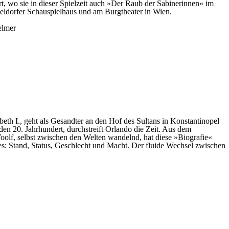
rt, wo sie in dieser Spielzeit auch »Der Raub der Sabinerinnen« im
seldorfer Schauspielhaus und am Burgtheater in Wien.
lmer
th I., geht als Gesandter an den Hof des Sultans in Konstantinopel
en 20. Jahrhundert, durchstreift Orlando die Zeit. Aus dem
 Woolf, selbst zwischen den Welten wandelnd, hat diese »Biografie«
es: Stand, Status, Geschlecht und Macht. Der fluide Wechsel zwischen