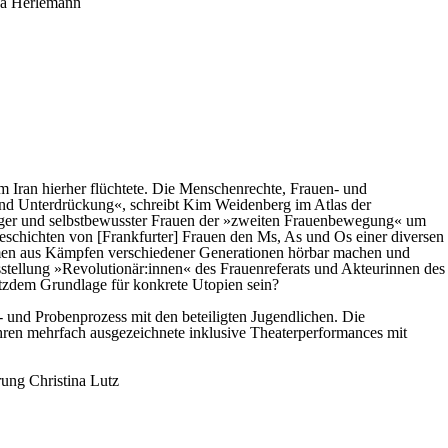
ja Herlemann
em Iran hierher flüchtete. Die Menschenrechte, Frauen- und
t und Unterdrückung«, schreibt Kim Weidenberg im Atlas der
utiger und selbstbewusster Frauen der »zweiten Frauenbewegung« um
eschichten von [Frankfurter] Frauen den Ms, As und Os einer diversen
mmen aus Kämpfen verschiedener Generationen hörbar machen und
sstellung »Revolutionär:innen« des Frauenreferats und Akteurinnen des
tzdem Grundlage für konkrete Utopien sein?
und Probenprozess mit den beteiligten Jugendlichen. Die
Jahren mehrfach ausgezeichnete inklusive Theaterperformances mit
rung
Christina Lutz