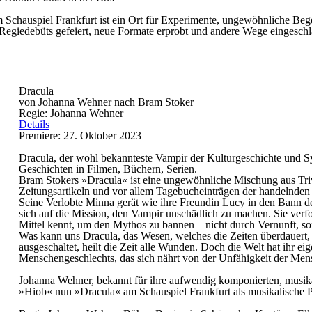
Schauspiel Frankfurt ist ein Ort für Experimente, ungewöhnliche Beg
Regiedebüts gefeiert, neue Formate erprobt und andere Wege eingeschl
Dracula
von Johanna Wehner nach Bram Stoker
Regie: Johanna Wehner
Details
Premiere: 27. Oktober 2023
Dracula, der wohl bekannteste Vampir der Kulturgeschichte und Sy
Geschichten in Filmen, Büchern, Serien.
Bram Stokers »Dracula« ist eine ungewöhnliche Mischung aus Triv
Zeitungsartikeln und vor allem Tagebucheinträgen der handelnden 
Seine Verlobte Minna gerät wie ihre Freundin Lucy in den Bann d
sich auf die Mission, den Vampir unschädlich zu machen. Sie verf
Mittel kennt, um den Mythos zu bannen – nicht durch Vernunft, s
Was kann uns Dracula, das Wesen, welches die Zeiten überdauert,
ausgeschaltet, heilt die Zeit alle Wunden. Doch die Welt hat ihr e
Menschengeschlechts, das sich nährt von der Unfähigkeit der Mensc
Johanna Wehner, bekannt für ihre aufwendig komponierten, musika
»Hiob« nun »Dracula« am Schauspiel Frankfurt als musikalische P