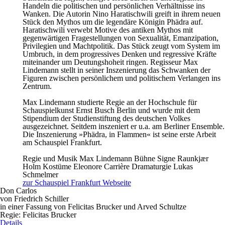
Handeln die politischen und persönlichen Verhältnisse ins
Wanken. Die Autorin Nino Haratischwili greift in ihrem neuen
Stück den Mythos um die legendäre Königin Phädra auf.
Haratischwili verwebt Motive des antiken Mythos mit
gegenwärtigen Fragestellungen von Sexualität, Emanzipation,
Privilegien und Machtpolitik. Das Stück zeugt vom System im
Umbruch, in dem progressives Denken und regressive Kräfte
miteinander um Deutungshoheit ringen. Regisseur Max
Lindemann stellt in seiner Inszenierung das Schwanken der
Figuren zwischen persönlichem und politischem Verlangen ins
Zentrum.
Max Lindemann studierte Regie an der Hochschule für
Schauspielkunst Ernst Busch Berlin und wurde mit dem
Stipendium der Studienstiftung des deutschen Volkes
ausgezeichnet. Seitdem inszeniert er u.a. am Berliner Ensemble.
Die Inszenierung »Phädra, in Flammen« ist seine erste Arbeit
am Schauspiel Frankfurt.
Regie und Musik
Max Lindemann
Bühne
Signe Raunkjær
Holm
Kostüme
Eleonore Carrière
Dramaturgie
Lukas
Schmelmer
zur Schauspiel Frankfurt Webseite
Don Carlos
von Friedrich Schiller
in einer Fassung von Felicitas Brucker und Arved Schultze
Regie: Felicitas Brucker
Details