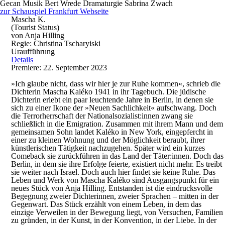
Gecan
Musik
Bert Wrede
Dramaturgie
Sabrina Zwach
zur Schauspiel Frankfurt Webseite
Mascha K.
(Tourist Status)
von Anja Hilling
Regie: Christina Tscharyiski
Uraufführung
Details
Premiere: 22. September 2023
»Ich glaube nicht, dass wir hier je zur Ruhe kommen«, schrieb die
Dichterin Mascha Kaléko 1941 in ihr Tagebuch. Die jüdische
Dichterin erlebt ein paar leuchtende Jahre in Berlin, in denen sie
sich zu einer Ikone der »Neuen Sachlichkeit« aufschwang. Doch
die Terrorherrschaft der Nationalsozialist:innen zwang sie
schließlich in die Emigration. Zusammen mit ihrem Mann und dem
gemeinsamen Sohn landet Kaléko in New York, eingepfercht in
einer zu kleinen Wohnung und der Möglichkeit beraubt, ihrer
künstlerischen Tätigkeit nachzugehen. Später wird ein kurzes
Comeback sie zurückführen in das Land der Täter:innen. Doch das
Berlin, in dem sie ihre Erfolge feierte, existiert nicht mehr. Es treibt
sie weiter nach Israel. Doch auch hier findet sie keine Ruhe. Das
Leben und Werk von Mascha Kaléko sind Ausgangspunkt für ein
neues Stück von Anja Hilling. Entstanden ist die eindrucksvolle
Begegnung zweier Dichterinnen, zweier Sprachen – mitten in der
Gegenwart. Das Stück erzählt von einem Leben, in dem das
einzige Verweilen in der Bewegung liegt, von Versuchen, Familien
zu gründen, in der Kunst, in der Konvention, in der Liebe. In der