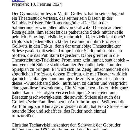
Premiere: 10. Februar 2024
Der Gymnasialprofessor Martin Gollwitz hat in seiner Jugend
ein Theaterstück verfasst, das seither sein Dasein in der
Schublade fristet: Die Römertragödie »Der Raub der
Sabinerinnen« wird allenfalls von Gollwitzʼ Dienstmädchen
Rosa geliebt, ihm selbst ist das pathetische Stück mittlerweile
peinlich. Eine Jugendsünde, mehr nicht. Oder vielleicht doch?
Urplötzlich jedenfalls rückt der Text und mit ihm Professor
Gollwitz in den Fokus, denn der umtriebige Theaterdirektor
Striese gastiert mit seiner Truppe in der Stadt und sucht nach
Stoffen, die das Publikum begeistern. Dabei greift er in die
Theaterleitungs-Trickkiste: Prominenz geht immer, sagt er sich –
und versucht Stücke stadtbekannter Persönlichkeiten auf den
Spielplan zu bringen. Er wirft sich ins Zeug, umschmeichelt den
zögerlichen Professor, dessen Ehefrau, die mit Theater wirklich
gar nichts anfangen kann und gerade zur Kur gereist ist, doch
dieses »wunderbare Stück« aufführen zu dürfen und verspricht
eine grandiose Inszenierung. Ein Versprechen, das er nicht ganz
halten kann – es folgen Verwechslungen, Streitereien und
Besetzungsschwierigkeiten, die sowohl Striese als auch das
Gollwitzʼsche Familienleben in Aufruhr bringen. Während die
Aufführung zur Blamage zu geraten droht, hat Frau Striese eine
rettende Idee und schafft es, das Ruder noch einmal
rumzureißen.
Christina Tscharyiski inszeniert den Schwank der Gebrüder
Schönthan von 1884, der humorvoll den Kunst- und