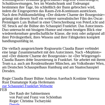
Schuldzuweisungen, Sex im Wandschrank und Todesangst
bestimmen ihre Tage, bis schließlich der Bann gebrochen wird,
indem die Eingesperrten das Raum-Zeit-Kontinuum austricksen.
Nach dem Publikumsliebling »Der diskrete Charme der Bourgeoisie«
gelangt mit diesem Stoff ein weiterer surrealistischer Film des Oscar-
Preisträgers Luis Buñuel in einer Überschreibung von PeterLicht und
SE Struck auf die Bühne des Schauspiel Frankfurt. Das Autor:innen-
Duo untersucht mit bissigem Humor und einem heutigen Blick eine
wiedererkennbare gesellschaftliche Klasse, die trotz oder aufgrund all
ihrer Privilegiertheit, ihres Wissens und ihrer Fähigkeiten komplett
handlungsunfähig ist.
Die vielfach ausgezeichnete Regisseurin Claudia Bauer verbindet
eine lange Zusammenarbeit mit den Autor:innen. Nach »Mephisto«
und »Der diskrete Charme der Bourgeoisie« ist »Der Würgeengel«
Claudia Bauers dritte Inszenierung in Frankfurt. Sie arbeitet mit ihrem
Team u.a. auch am Residenztheater München, am Volkstheater Wien,
am Deutschen Schauspielhaus Hamburg und am Staatsschauspiel
Dresden.
Regie
Claudia Bauer
Bühne
Andreas Auerbach
Kostüme
Vanessa
Rust
Dramaturgie
Katja Herlemann
zur Schauspiel Frankfurt Webseite
FEB
Der Raub der Sabinerinnen
von Paul und Franz von Schönthan
Regie: Christina Tscharyiski
Details