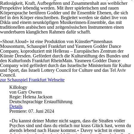
Ratlosigkeit, Kraft, Aufbegehren und Zusammenhalt aus weiblicher
Perspektive lebendig werden. Mit ihrer spielerischen und rauen
Körpersprache berühren Godder und ihr Ensemble Ebenen, die sich
tief in den Körper einschreiben. Begleitet werden sie dabei live von
Dikla und einem neunköpfigen Musikerinnen-Ensemble, das mit
traditionellen arabischen und zeitgenössischen Instrumenten einen
wunderbaren klanglichen Rahmen dafür schafft.
»Shout Aloud« ist eine Produktion von Künstler*innenhaus
Mousonturm, Schauspiel Frankfurt und Yasmeen Godder Dance
Company, koproduziert mit Hellerau – Europäisches Zentrum der
Künste Dresden. Gefördert durch die Kulturstiftung des Bundes und
den Kulturfonds Frankfurt RheinMain. Yasmeen Godder Dance
Company wird gefördert durch das Israelische Ministerium für Kultur
und Sport, das Israeli Lottery Council for Culture und das Tel Aviv
Council.
zur Schauspiel Frankfurt Webseite
Killology
von Gary Owens
Regie: Helena Jackson
Deutschsprachige Erstaufführung
Details
Premiere: 07. Juni 2024
»Du kannst deiner Mutter nicht sagen, dass die Straßen voller
Psychos sind und dass du einfach nur krass Glück hast, wenn du
abends lebend nach Hause kommst.« Davey wächst in einem