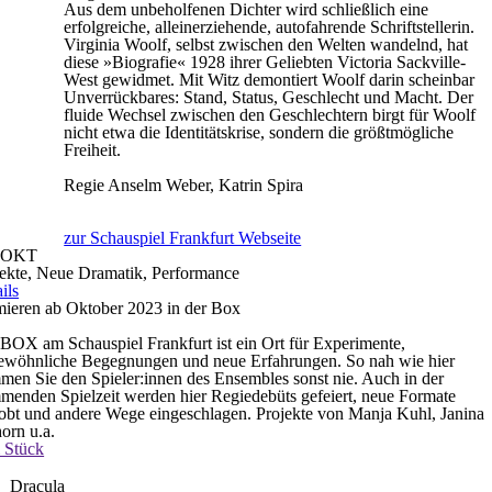
Aus dem unbeholfenen Dichter wird schließlich eine
erfolgreiche, alleinerziehende, autofahrende Schriftstellerin.
Virginia Woolf, selbst zwischen den Welten wandelnd, hat
diese »Biografie« 1928 ihrer Geliebten Victoria Sackville-
West gewidmet. Mit Witz demontiert Woolf darin scheinbar
Unverrückbares: Stand, Status, Geschlecht und Macht. Der
fluide Wechsel zwischen den Geschlechtern birgt für Woolf
nicht etwa die Identitätskrise, sondern die größtmögliche
Freiheit.
Regie
Anselm Weber, Katrin Spira
zur Schauspiel Frankfurt Webseite
OKT
jekte, Neue Dramatik, Performance
ils
mieren ab Oktober 2023 in der Box
BOX am Schauspiel Frankfurt ist ein Ort für Experimente,
ewöhnliche Begegnungen und neue Erfahrungen. So nah wie hier
en Sie den Spieler:innen des Ensembles sonst nie. Auch in der
enden Spielzeit werden hier Regiedebüts gefeiert, neue Formate
obt und andere Wege eingeschlagen. Projekte von Manja Kuhl, Janina
orn u.a.
 Stück
Dracula