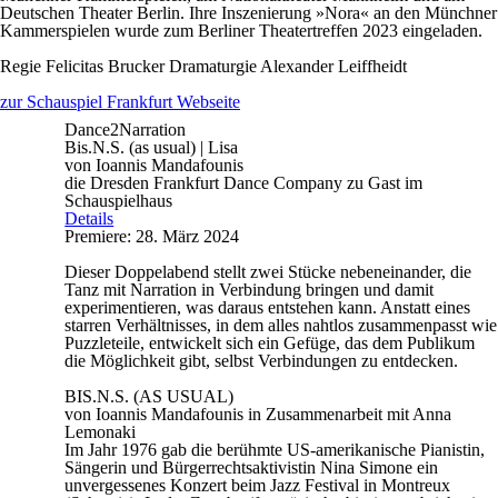
Deutschen Theater Berlin. Ihre Inszenierung »Nora« an den Münchner
Kammerspielen wurde zum Berliner Theatertreffen 2023 eingeladen.
Regie
Felicitas Brucker
Dramaturgie
Alexander Leiffheidt
zur Schauspiel Frankfurt Webseite
Dance2Narration
Bis.N.S. (as usual) | Lisa
von Ioannis Mandafounis
die Dresden Frankfurt Dance Company zu Gast im
Schauspielhaus
Details
Premiere: 28. März 2024
Dieser Doppelabend stellt zwei Stücke nebeneinander, die
Tanz mit Narration in Verbindung bringen und damit
experimentieren, was daraus entstehen kann. Anstatt eines
starren Verhältnisses, in dem alles nahtlos zusammenpasst wie
Puzzleteile, entwickelt sich ein Gefüge, das dem Publikum
die Möglichkeit gibt, selbst Verbindungen zu entdecken.
BIS.N.S. (AS USUAL)
von Ioannis Mandafounis in Zusammenarbeit mit Anna
Lemonaki
Im Jahr 1976 gab die berühmte US-amerikanische Pianistin,
Sängerin und Bürgerrechtsaktivistin Nina Simone ein
unvergessenes Konzert beim Jazz Festival in Montreux