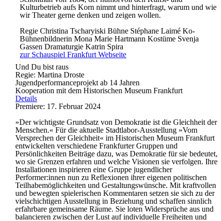
Kulturbetrieb aufs Korn nimmt und hinterfragt, warum und wie
wir Theater gerne denken und zeigen wollen.
Regie
Christina Tscharyiski
Bühne
Stéphane Laimé
Ko-
Bühnenbildnerin
Mona Marie Hartmann
Kostüme
Svenja
Gassen
Dramaturgie
Katrin Spira
zur Schauspiel Frankfurt Webseite
Und Du bist raus
Regie: Martina Droste
Jugendperformanceprojekt ab 14 Jahren
Kooperation mit dem Historischen Museum Frankfurt
Details
Premiere: 17. Februar 2024
»Der wichtigste Grundsatz von Demokratie ist die Gleichheit der
Menschen.« Für die aktuelle Stadtlabor-Ausstellung »Vom
Versprechen der Gleichheit« im Historischen Museum Frankfurt
entwickelten verschiedene Frankfurter Gruppen und
Persönlichkeiten Beiträge dazu, was Demokratie für sie bedeutet,
wo sie Grenzen erfahren und welche Visionen sie verfolgen. Ihre
Installationen inspirieren eine Gruppe jugendlicher
Performer:innen nun zu Reflexionen ihrer eigenen politischen
Teilhabemöglichkeiten und Gestaltungswünsche. Mit kraftvollen
und bewegten spielerischen Kommentaren setzen sie sich zu der
vielschichtigen Ausstellung in Beziehung und schaffen sinnlich
erfahrbare gemeinsame Räume. Sie loten Widersprüche aus und
balancieren zwischen der Lust auf individuelle Freiheiten und