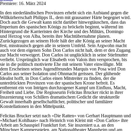
Premiere: 16. März 2024
In den niederländischen Provinzen erhebt sich ein Aufstand gegen die
Willkürherrschaft Philipps II., dem mit grausamer Härte begegnet wird.
Doch auch die Gewalt kann nicht darüber hinwegtäuschen, dass das
Imperium des spanischen Königs zu bröckeln beginnt, während im
Hintergrund die Karrieristen der Kirche und des Militärs, Domingo
und Herzog von Alba, bereits ihre Machtübernahme planen.
Zurückgezogen an seinem Hofe hält der alte König an seiner Macht
fest, misstrauisch gegen alle in seinem Umfeld. Sein Argwohn macht
auch vor dem eigenen Sohn Don Carlos nicht halt, dem er den Zugang
zur Macht verweigert. Don Carlos ist unglücklich in seine Stiefmutter
verliebt. Ursprünglich war Elisabeth von Valois ihm versprochen, bis
sie in die politisch motivierte Ehe mit seinem Vater einwilligte. Mit
dem Erscheinen seines Jugendfreundes Marquis von Posa wird Don
Carlos aus seiner Isolation und Ohnmacht gerissen. Der glühende
Idealist hofft, in Don Carlos einen Mitstreiter zu finden, der die
unterdrückten Provinzen von der spanischen Krone befreit. Es
entbrennt ein von Intrigen durchzogener Kampf um Einfluss, Macht,
Freiheit und Liebe. Die Regisseurin Felicitas Brucker rückt in ihrer
Inszenierung von Schillers dramatischem Gedicht die strukturelle
Gewalt innerhalb gesellschaftlicher, politischer und familiärer
Konstellationen in den Mittelpunkt.
Felicitas Brucker setzt nach »Die Ratten« von Gerhart Hauptmann und
»Michael Kohlhaas« nach Heinrich von Kleist mit »Don Carlos« ihre
Arbeit am Schauspiel Frankfurt fort. Sie inszeniert u.a. an den
Münchner Kammerspielen, am Nationaltheater Mannheim und am