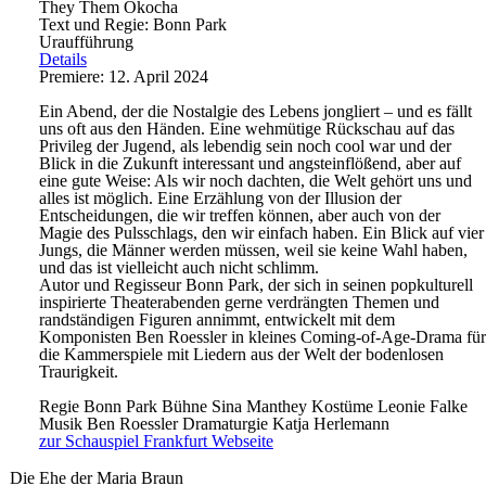
They Them Okocha
Text und Regie: Bonn Park
Uraufführung
Details
Premiere: 12. April 2024
Ein Abend, der die Nostalgie des Lebens jongliert – und es fällt
uns oft aus den Händen. Eine wehmütige Rückschau auf das
Privileg der Jugend, als lebendig sein noch cool war und der
Blick in die Zukunft interessant und angsteinflößend, aber auf
eine gute Weise: Als wir noch dachten, die Welt gehört uns und
alles ist möglich. Eine Erzählung von der Illusion der
Entscheidungen, die wir treffen können, aber auch von der
Magie des Pulsschlags, den wir einfach haben. Ein Blick auf vier
Jungs, die Männer werden müssen, weil sie keine Wahl haben,
und das ist vielleicht auch nicht schlimm.
Autor und Regisseur Bonn Park, der sich in seinen popkulturell
inspirierte Theaterabenden gerne verdrängten Themen und
randständigen Figuren annimmt, entwickelt mit dem
Komponisten Ben Roessler in kleines Coming-of-Age-Drama für
die Kammerspiele mit Liedern aus der Welt der bodenlosen
Traurigkeit.
Regie
Bonn Park
Bühne
Sina Manthey
Kostüme
Leonie Falke
Musik
Ben Roessler
Dramaturgie
Katja Herlemann
zur Schauspiel Frankfurt Webseite
Die Ehe der Maria Braun