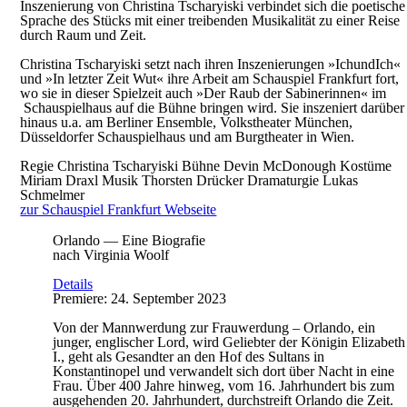
Inszenierung von Christina Tscharyiski verbindet sich die poetische
Sprache des Stücks mit einer treibenden Musikalität zu einer Reise
durch Raum und Zeit.
Christina Tscharyiski setzt nach ihren Inszenierungen »IchundIch«
und »In letzter Zeit Wut« ihre Arbeit am Schauspiel Frankfurt fort,
wo sie in dieser Spielzeit auch »Der Raub der Sabinerinnen« im
Schauspielhaus auf die Bühne bringen wird. Sie inszeniert darüber
hinaus u.a. am Berliner Ensemble, Volkstheater München,
Düsseldorfer Schauspielhaus und am Burgtheater in Wien.
Regie
Christina Tscharyiski
Bühne
Devin McDonough
Kostüme
Miriam Draxl
Musik
Thorsten Drücker
Dramaturgie
Lukas
Schmelmer
zur Schauspiel Frankfurt Webseite
Orlando — Eine Biografie
nach Virginia Woolf
Details
Premiere: 24. September 2023
Von der Mannwerdung zur Frauwerdung – Orlando, ein
junger, englischer Lord, wird Geliebter der Königin Elizabeth
I., geht als Gesandter an den Hof des Sultans in
Konstantinopel und verwandelt sich dort über Nacht in eine
Frau. Über 400 Jahre hinweg, vom 16. Jahrhundert bis zum
ausgehenden 20. Jahrhundert, durchstreift Orlando die Zeit.