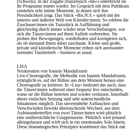
(Schweiz). In der Zugabe (französisch »bis«) unterbricht sie
ihr Programm immer wieder. Im Gespräch mit dem Publikum
entstehen sehr intime Momente, in denen sich ihre
Persönlichkeit zeigt. Das Stück »Bis.N.S.« spielt mit der
inneren und äußeren Welt von Künstler:innen. So erleben die
Zuschauer:innen ein Tanzstück in Aufführung und
gleichzeitig durch immer wieder neue Verschiebungen, wie
sich die Tänzer:innen auf ihren Auftritt vorbereiten. Sie
proben ihre Bewegungen, wiederholen und korrigieren sich,
als ob niemand ihnen dabei zuschaute. Kleine und große,
private und künstlerische Momente reihen sich aneinander:
normaler Tanzbetrieb – business as usual.
LISA
Neukreation von Ioannis Mandafounis
Live-Choreografie, die Methodik von Ioannis Mandafounis,
ermöglicht es, auf der Bühne aus dem Moment heraus eine
Choreografie zu kreieren. In »Lisa« bedeutet das auch, dass
die Tänzer:innen während einer Sequenz live entscheiden,
wann sie die Bühne betreten und wieder verlassen. Innerhalb
dieser einfachen Setzung sind sehr unterschiedliche
Situationen möglich. Das unvermittelte Auftauchen und
Verschwinden bewirkt überraschende Wechsel, aus dem
Aufeinandertreffen von zwei Tänzer:innen wird plötzlich
eine unübersichtliche Gruppenszene. Plötzlich wird jemand
alleingelassen und wirft sich in ein emotionales Solo hinein.
Diese dramaturgischen Prinzipien kombiniert das Stück mit