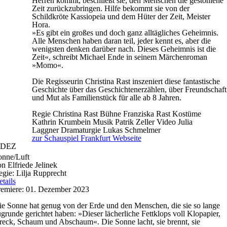
Herren kommt, beschließt sie, den Menschen die gestohlene
Zeit zurückzubringen. Hilfe bekommt sie von der
Schildkröte Kassiopeia und dem Hüter der Zeit, Meister
Hora.
»Es gibt ein großes und doch ganz alltägliches Geheimnis.
Alle Menschen haben daran teil, jeder kennt es, aber die
wenigsten denken darüber nach. Dieses Geheimnis ist die
Zeit«, schreibt Michael Ende in seinem Märchenroman
»Momo«.
Die Regisseurin Christina Rast inszeniert diese fantastische
Geschichte über das Geschichtenerzählen, über Freundschaft
und Mut als Familienstück für alle ab 8 Jahren.
Regie
Christina Rast
Bühne
Franziska Rast
Kostüme
Kathrin Krumbein
Musik
Patrik Zeller
Video
Julia
Laggner
Dramaturgie
Lukas Schmelmer
zur Schauspiel Frankfurt Webseite
DEZ
onne/Luft
n Elfriede Jelinek
gie: Lilja Rupprecht
tails
remiere: 01. Dezember 2023
e Sonne hat genug von der Erde und den Menschen, die sie so lange
grunde gerichtet haben: »Dieser lächerliche Fettklops voll Klopapier,
eck, Schaum und Abschaum«. Die Sonne lacht, sie brennt, sie