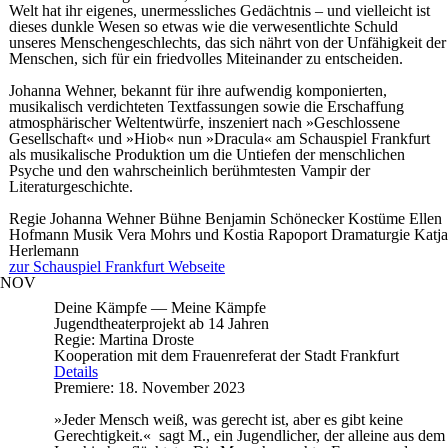
Welt hat ihr eigenes, unermessliches Gedächtnis – und vielleicht ist
dieses dunkle Wesen so etwas wie die verwesentlichte Schuld
unseres Menschengeschlechts, das sich nährt von der Unfähigkeit der
Menschen, sich für ein friedvolles Miteinander zu entscheiden.
Johanna Wehner, bekannt für ihre aufwendig komponierten,
musikalisch verdichteten Textfassungen sowie die Erschaffung
atmosphärischer Weltentwürfe, inszeniert nach »Geschlossene
Gesellschaft« und »Hiob« nun »Dracula« am Schauspiel Frankfurt
als musikalische Produktion um die Untiefen der menschlichen
Psyche und den wahrscheinlich berühmtesten Vampir der
Literaturgeschichte.
Regie
Johanna Wehner
Bühne
Benjamin Schönecker
Kostüme
Ellen
Hofmann
Musik
Vera Mohrs und Kostia Rapoport
Dramaturgie
Katja
Herlemann
zur Schauspiel Frankfurt Webseite
NOV
Deine Kämpfe — Meine Kämpfe
Jugendtheaterprojekt ab 14 Jahren
Regie: Martina Droste
Kooperation mit dem Frauenreferat der Stadt Frankfurt
Details
Premiere: 18. November 2023
»Jeder Mensch weiß, was gerecht ist, aber es gibt keine
Gerechtigkeit.« sagt M., ein Jugendlicher, der alleine aus dem