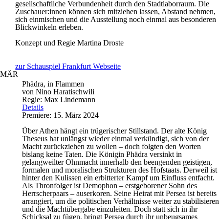
gesellschaftliche Verbundenheit durch den Stadtlaborraum. Die
Zuschauer:innen können sich mitziehen lassen, Abstand nehmen,
sich einmischen und die Ausstellung noch einmal aus besonderen
Blickwinkeln erleben.
Konzept und Regie
Martina Droste
zur Schauspiel Frankfurt Webseite
MÄR
Phädra, in Flammen
von Nino Haratischwili
Regie: Max Lindemann
Details
Premiere: 15. März 2024
Über Athen hängt ein trügerischer Stillstand. Der alte König
Theseus hat unlängst wieder einmal verkündigt, sich von der
Macht zurückziehen zu wollen – doch folgten den Worten
bislang keine Taten. Die Königin Phädra versinkt in
gelangweilter Ohnmacht innerhalb den beengenden geistigen,
formalen und moralischen Strukturen des Hofstaats. Derweil ist
hinter den Kulissen ein erbitterter Kampf um Einfluss entfacht.
Als Thronfolger ist Demophon – erstgeborener Sohn des
Herrscherpaars – auserkoren. Seine Heirat mit Persea ist bereits
arrangiert, um die politischen Verhältnisse weiter zu stabilisieren
und die Machtübergabe einzuleiten. Doch statt sich in ihr
Schicksal zu fügen, bringt Persea durch ihr unbeugsames