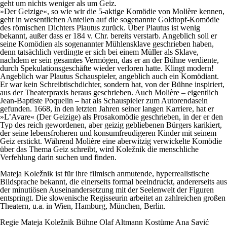
geht um nichts weniger als um Geiz.
»Der Geizige«, so wie wir die 5-aktige Komödie von Molière kennen,
geht in wesentlichen Anteilen auf die sogenannte Goldtopf-Komödie
des römischen Dichters Plautus zurück. Über Plautus ist wenig
bekannt, außer dass er 184 v. Chr. bereits verstarb. Angeblich soll er
seine Komödien als sogenannter Mühlensklave geschrieben haben,
denn tatsächlich verdingte er sich bei einem Müller als Sklave,
nachdem er sein gesamtes Vermögen, das er an der Bühne verdiente,
durch Spekulationsgeschäfte wieder verloren hatte. Klingt modern!
Angeblich war Plautus Schauspieler, angeblich auch ein Komödiant.
Er war kein Schreibtischdichter, sondern hat, von der Bühne inspiriert,
aus der Theaterpraxis heraus geschrieben. Auch Molière – eigentlich
Jean-Baptiste Poquelin – hat als Schauspieler zum Autorendasein
gefunden. 1668, in den letzten Jahren seiner langen Karriere, hat er
»L’Avare« (Der Geizige) als Prosakomödie geschrieben, in der er den
Typ des reich gewordenen, aber geizig gebliebenen Bürgers karikiert,
der seine lebensfroheren und konsumfreudigeren Kinder mit seinem
Geiz erstickt. Während Molière eine aberwitzig verwickelte Komödie
über das Thema Geiz schreibt, wird Koležnik die menschliche
Verfehlung darin suchen und finden.
Mateja Koležnik ist für ihre filmisch anmutende, hyperrealistische
Bildsprache bekannt, die einerseits formal beeindruckt, andererseits aus
der minutiösen Auseinandersetzung mit der Seelenwelt der Figuren
entspringt. Die slowenische Regisseurin arbeitet an zahlreichen großen
Theatern, u.a. in Wien, Hamburg, München, Berlin.
Regie
Mateja Koležnik
Bühne
Olaf Altmann
Kostüme
Ana Savić