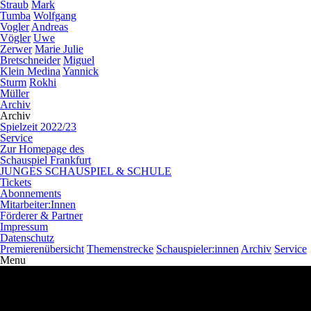
Straub
Mark
Tumba
Wolfgang
Vogler
Andreas
Vögler
Uwe
Zerwer
Marie Julie
Bretschneider
Miguel
Klein Medina
Yannick
Sturm
Rokhi
Müller
Archiv
Archiv
Spielzeit 2022/23
Service
Zur Homepage des
Schauspiel Frankfurt
JUNGES SCHAUSPIEL & SCHULE
Tickets
Abonnements
Mitarbeiter:Innen
Förderer & Partner
Impressum
Datenschutz
Premierenübersicht
Themenstrecke
Schauspieler:innen
Archiv
Service
Menu