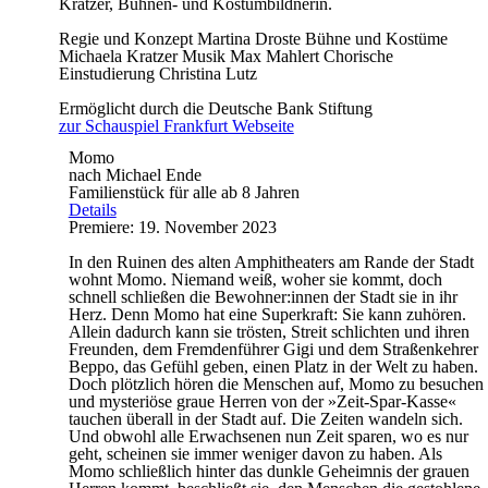
Kratzer, Bühnen- und Kostümbildnerin.
Regie und Konzept
Martina Droste
Bühne und Kostüme
Michaela Kratzer
Musik
Max Mahlert
Chorische
Einstudierung
Christina Lutz
Ermöglicht durch die Deutsche Bank Stiftung
zur Schauspiel Frankfurt Webseite
Momo
nach Michael Ende
Familienstück für alle ab 8 Jahren
Details
Premiere: 19. November 2023
In den Ruinen des alten Amphitheaters am Rande der Stadt
wohnt Momo. Niemand weiß, woher sie kommt, doch
schnell schließen die Bewohner:innen der Stadt sie in ihr
Herz. Denn Momo hat eine Superkraft: Sie kann zuhören.
Allein dadurch kann sie trösten, Streit schlichten und ihren
Freunden, dem Fremdenführer Gigi und dem Straßenkehrer
Beppo, das Gefühl geben, einen Platz in der Welt zu haben.
Doch plötzlich hören die Menschen auf, Momo zu besuchen
und mysteriöse graue Herren von der »Zeit-Spar-Kasse«
tauchen überall in der Stadt auf. Die Zeiten wandeln sich.
Und obwohl alle Erwachsenen nun Zeit sparen, wo es nur
geht, scheinen sie immer weniger davon zu haben. Als
Momo schließlich hinter das dunkle Geheimnis der grauen