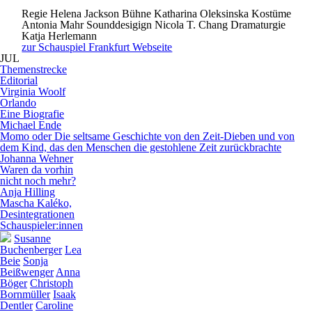
Regie
Helena Jackson
Bühne
Katharina Oleksinska
Kostüme
Antonia Mahr
Sounddesigign
Nicola T. Chang
Dramaturgie
Katja Herlemann
zur Schauspiel Frankfurt Webseite
JUL
Themenstrecke
E
d
i
t
o
r
i
a
l
Virginia Woolf
Orlando
Eine Biografie
Michael Ende
Momo oder Die seltsame Geschichte von den Zeit-Dieben und von
dem Kind, das den Menschen die gestohlene Zeit zurückbrachte
Johanna Wehner
Waren da vorhin
nicht noch mehr?
Anja Hilling
Mascha Kaléko,
Desintegrationen
Schauspieler:innen
Susanne
Buchenberger
Lea
Beie
Sonja
Beißwenger
Anna
Böger
Christoph
Bornmüller
Isaak
Dentler
Caroline