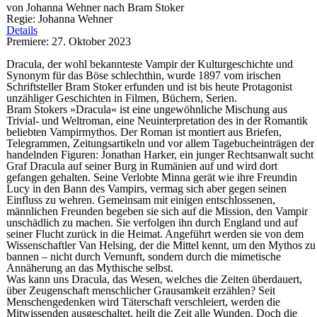
von Johanna Wehner nach Bram Stoker
Regie: Johanna Wehner
Details
Premiere: 27. Oktober 2023
Dracula, der wohl bekannteste Vampir der Kulturgeschichte und
Synonym für das Böse schlechthin, wurde 1897 vom irischen
Schriftsteller Bram Stoker erfunden und ist bis heute Protagonist
unzähliger Geschichten in Filmen, Büchern, Serien.
Bram Stokers »Dracula« ist eine ungewöhnliche Mischung aus
Trivial- und Weltroman, eine Neuinterpretation des in der Romantik
beliebten Vampirmythos. Der Roman ist montiert aus Briefen,
Telegrammen, Zeitungsartikeln und vor allem Tagebucheinträgen der
handelnden Figuren: Jonathan Harker, ein junger Rechtsanwalt sucht
Graf Dracula auf seiner Burg in Rumänien auf und wird dort
gefangen gehalten. Seine Verlobte Minna gerät wie ihre Freundin
Lucy in den Bann des Vampirs, vermag sich aber gegen seinen
Einfluss zu wehren. Gemeinsam mit einigen entschlossenen,
männlichen Freunden begeben sie sich auf die Mission, den Vampir
unschädlich zu machen. Sie verfolgen ihn durch England und auf
seiner Flucht zurück in die Heimat. Angeführt werden sie von dem
Wissenschaftler Van Helsing, der die Mittel kennt, um den Mythos zu
bannen – nicht durch Vernunft, sondern durch die mimetische
Annäherung an das Mythische selbst.
Was kann uns Dracula, das Wesen, welches die Zeiten überdauert,
über Zeugenschaft menschlicher Grausamkeit erzählen? Seit
Menschengedenken wird Täterschaft verschleiert, werden die
Mitwissenden ausgeschaltet, heilt die Zeit alle Wunden. Doch die