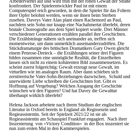
Arbeiterviertel auf und wird früh mit der rohen Gewalt der Straße
konfrontiert. Der Spieleentwickler Paul ist mit einem
Computerspiel reich geworden, in dem die Spieler für das Foltern
ihrer Opfer belohnt werden, wenn sie ihnen beim Sterben
zusehen. Daveys Vater Alan plant einen Rachemord an Paul,
nachdem sein Sohn nur knapp eine Nachahmertat überlebt, deren
brutale Choreografie aus dem Spiel kopiert wurde. Drei Männer
verschiedener Generationen erzählen parallel ihre Geschichten.
Die Erzählstränge nähern sich aneinander an, treffen sich
momentweise, um dann unmerklich auseinanderzudriften. Die
Stückdramaturgie des britischen Dramatikers Gary Owen gleicht
einem Penrose-Dreieck – die Erzählungen seiner drei Figuren
bilden zusammen eine unmögliche Realität, die Einzelheiten
lassen sich nicht zu einem kohärenten Bild zusammensetzen. Es
scheint zuerst folgerichtig: Gewalt erzeugt neue Gewalt, im
virtuellen wie im analogen Raum. Aber dann schieben sich
zerstörerische Vater-Sohn-Beziehungen dazwischen, Schuld und
unerwiderte Liebe schreiben die Geschichten fort. Gibt es
Hoffnung auf Vergebung? Welchen Ausgang der Geschichte
wünschen wir den Figuren? Und hat Davey die Gewalttat
überhaupt wirklich überlebt?
Helena Jackson arbeitete nach ihrem Studium der englischen
Literatur in Oxford bereits in England als Regisseurin und
Regieassistentin. Seit der Spielzeit 2021/22 ist sie als
Regieassistentin am Schauspiel Frankfurt engagiert. Nach ihrer
Inszenierung von »Victory Condition« in der Box inszeniert sie
nun zum ersten Mal in den Kammerspielen.