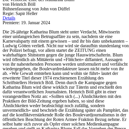
von Heinrich Böll
Bühnenfassung von John von Düffel
Regie: Sapir Heller
Details
Premiere: 19. Januar 2024
Die 26-jährige Katharina Blum steht unter Verdacht, Mitwisserin
einer umfangreichen Betrugsaffäre zu sein, nachdem sie eine
Karnevalsparty mit einem gewissen – und ihr bis dato unbekannten –
Ludwig Götten verließ. Nicht nur wird sie daraufhin stundenlang von
der Polizei befragt, vor allem startet die ZEITUNG einen
wahrhaftigen Shitstorm gegen die junge Hauswirtschafterin. Blum
wird öffentlich als Mittäterin und »Flittchen« diffamiert, Aussagen
von ihr nahestehenden Personen werden umformuliert und verfälscht
wiedergegeben, die Boulevardredakteure lassen nicht mehr von ihr
ab. »Wie Gewalt entstehen kann und wohin sie führt« lautet der
erweiterte Titel dieser 1974 erschienenen Erzählung des
Schriftstellers Heinrich Böll. Denn durch die Kampagne gegen
Katharina Blum wird diese wirklich zur Täterin und erschießt den
dafür verantwortlichen Journalisten. Heinrich Böll gibt in einer
vorangestellten Notiz an: »Sollten sich (...) Ähnlichkeiten mit den
Praktiken der Bild-Zeitung ergeben haben, so sind diese
Ähnlichkeiten weder beabsichtigt noch zufällig, sondern
unvermeidlich« und beschrieb die Erzählung später als Pamphlet, das
auf die konfliktverstärkende Rolle des Boulevardjournalismus in der
öffentlichen Beachtung der Roten Armee Fraktion Bezug nehme. Er
selbst hatte sich zuvor als Opfer einer solchen Medienkampagne
gesehen und stellt an Katharina Blums Fall das Vorgehen der Presse