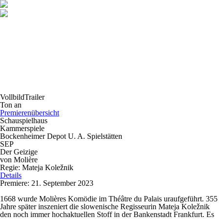
Vollbild
Trailer
Ton an
Premierenübersicht
Schauspielhaus
Kammerspiele
Bockenheimer Depot U. A. Spielstätten
SEP
Der Geizige
von Molière
Regie: Mateja Koležnik
Details
Premiere: 21. September 2023
1668 wurde Molières Komödie im Théâtre du Palais uraufgeführt. 355
Jahre später inszeniert die slowenische Regisseurin Mateja Koležnik
den noch immer hochaktuellen Stoff in der Bankenstadt Frankfurt. Es