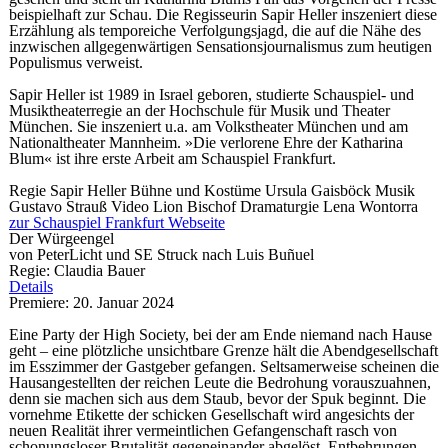
beispielhaft zur Schau. Die Regisseurin Sapir Heller inszeniert diese
Erzählung als temporeiche Verfolgungsjagd, die auf die Nähe des
inzwischen allgegenwärtigen Sensationsjournalismus zum heutigen
Populismus verweist.
Sapir Heller ist 1989 in Israel geboren, studierte Schauspiel- und
Musiktheaterregie an der Hochschule für Musik und Theater
München. Sie inszeniert u.a. am Volkstheater München und am
Nationaltheater Mannheim. »Die verlorene Ehre der Katharina
Blum« ist ihre erste Arbeit am Schauspiel Frankfurt.
Regie
Sapir Heller
Bühne und Kostüme
Ursula Gaisböck
Musik
Gustavo Strauß
Video
Lion Bischof
Dramaturgie
Lena Wontorra
zur Schauspiel Frankfurt Webseite
Der Würgeengel
von PeterLicht und SE Struck nach Luis Buñuel
Regie: Claudia Bauer
Details
Premiere: 20. Januar 2024
Eine Party der High Society, bei der am Ende niemand nach Hause
geht – eine plötzliche unsichtbare Grenze hält die Abendgesellschaft
im Esszimmer der Gastgeber gefangen. Seltsamerweise scheinen die
Hausangestellten der reichen Leute die Bedrohung vorauszuahnen,
denn sie machen sich aus dem Staub, bevor der Spuk beginnt. Die
vornehme Etikette der schicken Gesellschaft wird angesichts der
neuen Realität ihrer vermeintlichen Gefangenschaft rasch von
schonungsloser Brutalität gegeneinander abgelöst. Entbehrungen,