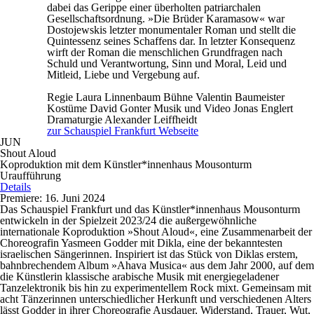
dabei das Gerippe einer überholten patriarchalen
Gesellschaftsordnung. »Die Brüder Karamasow« war
Dostojewskis letzter monumentaler Roman und stellt die
Quintessenz seines Schaffens dar. In letzter Konsequenz
wirft der Roman die menschlichen Grundfragen nach
Schuld und Verantwortung, Sinn und Moral, Leid und
Mitleid, Liebe und Vergebung auf.
Regie
Laura Linnenbaum
Bühne
Valentin Baumeister
Kostüme
David Gonter
Musik und Video
Jonas Englert
Dramaturgie
Alexander Leiffheidt
zur Schauspiel Frankfurt Webseite
JUN
Shout Aloud
Koproduktion mit dem Künstler*innenhaus Mousonturm
Uraufführung
Details
Premiere: 16. Juni 2024
Das Schauspiel Frankfurt und das Künstler*innenhaus Mousonturm
entwickeln in der Spielzeit 2023/24 die außergewöhnliche
internationale Koproduktion »Shout Aloud«, eine Zusammenarbeit der
Choreografin Yasmeen Godder mit Dikla, eine der bekanntesten
israelischen Sängerinnen. Inspiriert ist das Stück von Diklas erstem,
bahnbrechendem Album »Ahava Musica« aus dem Jahr 2000, auf dem
die Künstlerin klassische arabische Musik mit energiegeladener
Tanzelektronik bis hin zu experimentellem Rock mixt. Gemeinsam mit
acht Tänzerinnen unterschiedlicher Herkunft und verschiedenen Alters
lässt Godder in ihrer Choreografie Ausdauer, Widerstand, Trauer, Wut,