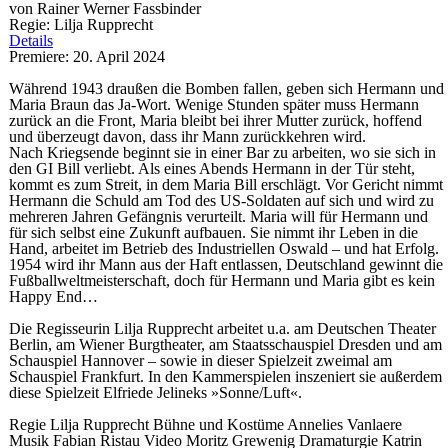
von Rainer Werner Fassbinder
Regie: Lilja Rupprecht
Details
Premiere: 20. April 2024
Während 1943 draußen die Bomben fallen, geben sich Hermann und
Maria Braun das Ja-Wort. Wenige Stunden später muss Hermann
zurück an die Front, Maria bleibt bei ihrer Mutter zurück, hoffend
und überzeugt davon, dass ihr Mann zurückkehren wird.
Nach Kriegsende beginnt sie in einer Bar zu arbeiten, wo sie sich in
den GI Bill verliebt. Als eines Abends Hermann in der Tür steht,
kommt es zum Streit, in dem Maria Bill erschlägt. Vor Gericht nimmt
Hermann die Schuld am Tod des US-Soldaten auf sich und wird zu
mehreren Jahren Gefängnis verurteilt. Maria will für Hermann und
für sich selbst eine Zukunft aufbauen. Sie nimmt ihr Leben in die
Hand, arbeitet im Betrieb des Industriellen Oswald – und hat Erfolg.
1954 wird ihr Mann aus der Haft entlassen, Deutschland gewinnt die
Fußballweltmeisterschaft, doch für Hermann und Maria gibt es kein
Happy End…
Die Regisseurin Lilja Rupprecht arbeitet u.a. am Deutschen Theater
Berlin, am Wiener Burgtheater, am Staatsschauspiel Dresden und am
Schauspiel Hannover – sowie in dieser Spielzeit zweimal am
Schauspiel Frankfurt. In den Kammerspielen inszeniert sie außerdem
diese Spielzeit Elfriede Jelineks »Sonne/Luft«.
Regie
Lilja Rupprecht
Bühne und Kostüme
Annelies Vanlaere
Musik
Fabian Ristau
Video
Moritz Grewenig
Dramaturgie
Katrin