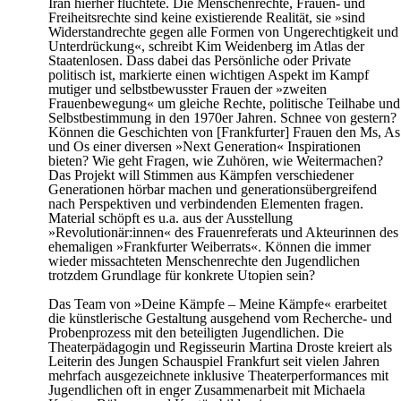
Iran hierher flüchtete. Die Menschenrechte, Frauen- und
Freiheitsrechte sind keine existierende Realität, sie »sind
Widerstandrechte gegen alle Formen von Ungerechtigkeit und
Unterdrückung«, schreibt Kim Weidenberg im Atlas der
Staatenlosen. Dass dabei das Persönliche oder Private
politisch ist, markierte einen wichtigen Aspekt im Kampf
mutiger und selbstbewusster Frauen der »zweiten
Frauenbewegung« um gleiche Rechte, politische Teilhabe und
Selbstbestimmung in den 1970er Jahren. Schnee von gestern?
Können die Geschichten von [Frankfurter] Frauen den Ms, As
und Os einer diversen »Next Generation« Inspirationen
bieten? Wie geht Fragen, wie Zuhören, wie Weitermachen?
Das Projekt will Stimmen aus Kämpfen verschiedener
Generationen hörbar machen und generationsübergreifend
nach Perspektiven und verbindenden Elementen fragen.
Material schöpft es u.a. aus der Ausstellung
»Revolutionär:innen« des Frauenreferats und Akteurinnen des
ehemaligen »Frankfurter Weiberrats«. Können die immer
wieder missachteten Menschenrechte den Jugendlichen
trotzdem Grundlage für konkrete Utopien sein?
Das Team von »Deine Kämpfe – Meine Kämpfe« erarbeitet
die künstlerische Gestaltung ausgehend vom Recherche- und
Probenprozess mit den beteiligten Jugendlichen. Die
Theaterpädagogin und Regisseurin Martina Droste kreiert als
Leiterin des Jungen Schauspiel Frankfurt seit vielen Jahren
mehrfach ausgezeichnete inklusive Theaterperformances mit
Jugendlichen oft in enger Zusammenarbeit mit Michaela