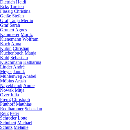
Dietrich
Heidi
Ecks
Torsten
Flassig
Christina
Geiße
Stefan
Graf
Tanja Merlin
Graf
Sarah
Grunert
Agnes
Kammerer
Moritz
Kienemann
Wolfram
Koch
Anna
Kubin
Christian
Kuchenbuch
Manja
Kuhl
Sebastian
Kuschmann
Katharina
Linder
André
Meyer
Jannik
Mühlenweg
Anabel
Möbius
Arash
Nayebbandi
Annie
Nowak
Mitja
Over
Julia
Preuß
Christoph
Pütthoff
Matthias
Redlhammer
Sebastian
Reiß
Peter
Schröder
Lotte
Schubert
Michael
Schütz
Melanie