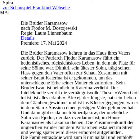
Spira
zur Schauspiel Frankfurt Webseite
MAI
Die Brüder Karamasow
nach Fjodor M. Dostojewski
Regie: Laura Linnenbaum
Details
Premiere: 17. Mai 2024
Die Brüder Karamasow kehren in das Haus ihres Vaters
zurück. Der Patriarch Fjodor Karamasow führt ein
hedonistisches, rücksichtsloses Leben, in dem nie Platz für
seine Söhne war. Dimitri, sein ältester Sohn, trägt seinen
Hass gegen den Vater offen zur Schau. Zusammen mit
seiner Braut Katerina ist er gekommen, um das
unterschlagene Erbe seiner Mutter einzufordern. Sein
Bruder Iwan ist heimlich in Katerina verliebt. Der
Intellektuelle vertritt die verhängnisvolle These: »Wenn Gott
tot ist, ist alles erlaubt«. Alexej, der Jüngste, hat sein Leben
dem Glauben gewidmet und ist ins Kloster gegangen, wo er
in dem Starez Sossima einen geistigen Vater gefunden hat.
Und dann gibt es da noch Smerdjakow, der uneheliche
Sohn von Fjodor, der dazu verdammt ist, im Hause
Karamasow als Lakai zu dienen. Die Zusammenkunft der
ungleichen Brüder mit dem Patriarchen eskaliert im Streit
und wenig später wird dieser ermordet aufgefunden.
Die Familientragödie wird zum Kriminalfall und entblößt