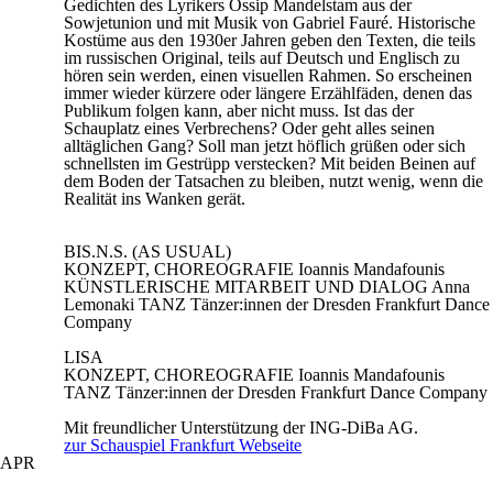
Gedichten des Lyrikers Ossip Mandelstam aus der
Sowjetunion und mit Musik von Gabriel Fauré. Historische
Kostüme aus den 1930er Jahren geben den Texten, die teils
im russischen Original, teils auf Deutsch und Englisch zu
hören sein werden, einen visuellen Rahmen. So erscheinen
immer wieder kürzere oder längere Erzählfäden, denen das
Publikum folgen kann, aber nicht muss. Ist das der
Schauplatz eines Verbrechens? Oder geht alles seinen
alltäglichen Gang? Soll man jetzt höflich grüßen oder sich
schnellsten im Gestrüpp verstecken? Mit beiden Beinen auf
dem Boden der Tatsachen zu bleiben, nutzt wenig, wenn die
Realität ins Wanken gerät.
BIS.N.S. (AS USUAL)
KONZEPT, CHOREOGRAFIE
Ioannis Mandafounis
KÜNSTLERISCHE MITARBEIT UND DIALOG
Anna
Lemonaki
TANZ
Tänzer:innen der Dresden Frankfurt Dance
Company
LISA
KONZEPT, CHOREOGRAFIE
Ioannis Mandafounis
TANZ
Tänzer:innen der Dresden Frankfurt Dance Company
Mit freundlicher Unterstützung der ING-DiBa AG.
zur Schauspiel Frankfurt Webseite
APR