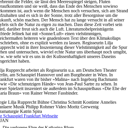
rbrennt die Felder, sie lässt den Meeresspiegel steigen, Fluten
eraufkommen und sie weiß, dass das Ende des Menschen sowieso
ekommen ist, auch wenn die Menschen noch versuchen, sich am Strand
fzuhalten und es sich in der Sonne, trotz aller Besorgnisse um die
kunft, schön machen. Der Mensch hat zu lange versucht in all seiner
bris sich die Natur zu eigen zu machen. Dass diese Zeit vorbei sein
rd, darüber freut sich auch die Luft. Literaturnobelpreisträgerin
friede Jelinek hat mit »Sonne/Luft« einen vielstimmigen,
eichermaßen heiteren wie gnadenlosen Text über den Klimakollaps
schrieben, ohne es explizit werden zu lassen. Regisseurin Lilja
pprecht wird in ihrer Inszenierung dieser Vielstimmigkeit auf die Spur
hen und untersuchen, wieviel echte Natur uns überhaupt noch umgibt,
w. wie sehr wir es uns in der Kulissenhaftigkeit unseres Daseins
ngerichtet haben.
lja Rupprecht arbeitet als Regisseurin u.a. am Deutschen Theater
rlin, am Schauspiel Hannover und am Burgtheater in Wien. In
rankfurt waren von ihr bisher »Malina« nach Ingeborg Bachmann
wie »Die schmutzigen Hände« von Jean-Paul Sartre zu sehen. In
eser Spielzeit inszeniert sie außerdem im Schauspielhaus »Die Ehe der
aria Braun« von Rainer Werner Fassbinder.
egie
Lilja Rupprecht
Bühne
Christina Schmitt
Kostüme
Annelies
anlaere
Musik
Philipp Rohmer
Video
Moritz Grewenig
ramaturgie
Katrin Spira
r Schauspiel Frankfurt Webseite
JAN
Die verlorene Ehre der Katharina Blum