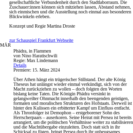
gesellschaftliche Verbundenheit durch den Stadtlaborraum. Die
Zuschauer:innen können sich mitziehen lassen, Abstand nehmen,
sich einmischen und die Ausstellung noch einmal aus besonderen
Blickwinkeln erleben.
Konzept und Regie
Martina Droste
zur Schauspiel Frankfurt Webseite
MÄR
Phädra, in Flammen
von Nino Haratischwili
Regie: Max Lindemann
Details
Premiere: 15. März 2024
Über Athen hängt ein trügerischer Stillstand. Der alte König
Theseus hat unlängst wieder einmal verkündigt, sich von der
Macht zurückziehen zu wollen – doch folgten den Worten
bislang keine Taten. Die Königin Phädra versinkt in
gelangweilter Ohnmacht innerhalb den beengenden geistigen,
formalen und moralischen Strukturen des Hofstaats. Derweil ist
hinter den Kulissen ein erbitterter Kampf um Einfluss entfacht.
Als Thronfolger ist Demophon – erstgeborener Sohn des
Herrscherpaars – auserkoren. Seine Heirat mit Persea ist bereits
arrangiert, um die politischen Verhältnisse weiter zu stabilisieren
und die Machtübergabe einzuleiten. Doch statt sich in ihr
Schicksal zu fügen, bringt Persea durch ihr unbeugsames