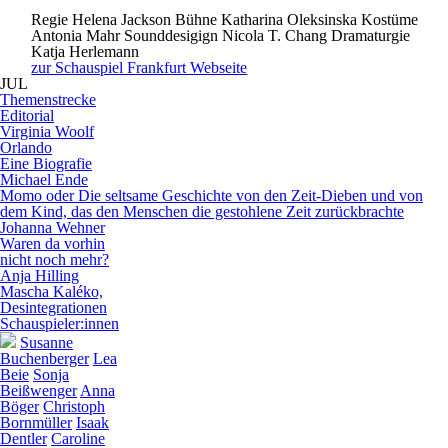
Regie
Helena Jackson
Bühne
Katharina Oleksinska
Kostüme
Antonia Mahr
Sounddesigign
Nicola T. Chang
Dramaturgie
Katja Herlemann
zur Schauspiel Frankfurt Webseite
JUL
Themenstrecke
E
d
i
t
o
r
i
a
l
Virginia Woolf
Orlando
Eine Biografie
Michael Ende
Momo oder Die seltsame Geschichte von den Zeit-Dieben und von
dem Kind, das den Menschen die gestohlene Zeit zurückbrachte
Johanna Wehner
Waren da vorhin
nicht noch mehr?
Anja Hilling
Mascha Kaléko,
Desintegrationen
Schauspieler:innen
Susanne
Buchenberger
Lea
Beie
Sonja
Beißwenger
Anna
Böger
Christoph
Bornmüller
Isaak
Dentler
Caroline