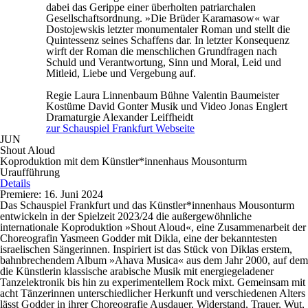
dabei das Gerippe einer überholten patriarchalen
Gesellschaftsordnung. »Die Brüder Karamasow« war
Dostojewskis letzter monumentaler Roman und stellt die
Quintessenz seines Schaffens dar. In letzter Konsequenz
wirft der Roman die menschlichen Grundfragen nach
Schuld und Verantwortung, Sinn und Moral, Leid und
Mitleid, Liebe und Vergebung auf.
Regie
Laura Linnenbaum
Bühne
Valentin Baumeister
Kostüme
David Gonter
Musik und Video
Jonas Englert
Dramaturgie
Alexander Leiffheidt
zur Schauspiel Frankfurt Webseite
JUN
Shout Aloud
Koproduktion mit dem Künstler*innenhaus Mousonturm
Uraufführung
Details
Premiere: 16. Juni 2024
Das Schauspiel Frankfurt und das Künstler*innenhaus Mousonturm
entwickeln in der Spielzeit 2023/24 die außergewöhnliche
internationale Koproduktion »Shout Aloud«, eine Zusammenarbeit der
Choreografin Yasmeen Godder mit Dikla, eine der bekanntesten
israelischen Sängerinnen. Inspiriert ist das Stück von Diklas erstem,
bahnbrechendem Album »Ahava Musica« aus dem Jahr 2000, auf dem
die Künstlerin klassische arabische Musik mit energiegeladener
Tanzelektronik bis hin zu experimentellem Rock mixt. Gemeinsam mit
acht Tänzerinnen unterschiedlicher Herkunft und verschiedenen Alters
lässt Godder in ihrer Choreografie Ausdauer, Widerstand, Trauer, Wut,