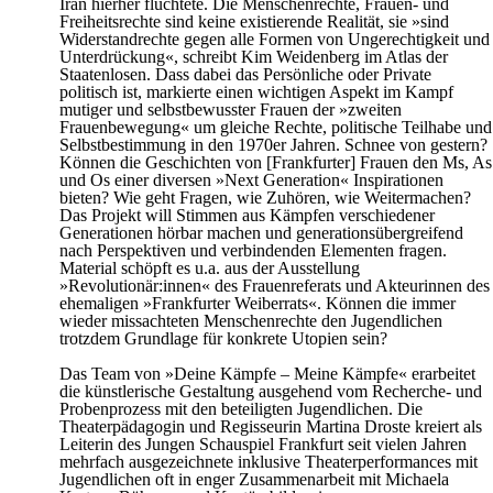
Iran hierher flüchtete. Die Menschenrechte, Frauen- und
Freiheitsrechte sind keine existierende Realität, sie »sind
Widerstandrechte gegen alle Formen von Ungerechtigkeit und
Unterdrückung«, schreibt Kim Weidenberg im Atlas der
Staatenlosen. Dass dabei das Persönliche oder Private
politisch ist, markierte einen wichtigen Aspekt im Kampf
mutiger und selbstbewusster Frauen der »zweiten
Frauenbewegung« um gleiche Rechte, politische Teilhabe und
Selbstbestimmung in den 1970er Jahren. Schnee von gestern?
Können die Geschichten von [Frankfurter] Frauen den Ms, As
und Os einer diversen »Next Generation« Inspirationen
bieten? Wie geht Fragen, wie Zuhören, wie Weitermachen?
Das Projekt will Stimmen aus Kämpfen verschiedener
Generationen hörbar machen und generationsübergreifend
nach Perspektiven und verbindenden Elementen fragen.
Material schöpft es u.a. aus der Ausstellung
»Revolutionär:innen« des Frauenreferats und Akteurinnen des
ehemaligen »Frankfurter Weiberrats«. Können die immer
wieder missachteten Menschenrechte den Jugendlichen
trotzdem Grundlage für konkrete Utopien sein?
Das Team von »Deine Kämpfe – Meine Kämpfe« erarbeitet
die künstlerische Gestaltung ausgehend vom Recherche- und
Probenprozess mit den beteiligten Jugendlichen. Die
Theaterpädagogin und Regisseurin Martina Droste kreiert als
Leiterin des Jungen Schauspiel Frankfurt seit vielen Jahren
mehrfach ausgezeichnete inklusive Theaterperformances mit
Jugendlichen oft in enger Zusammenarbeit mit Michaela