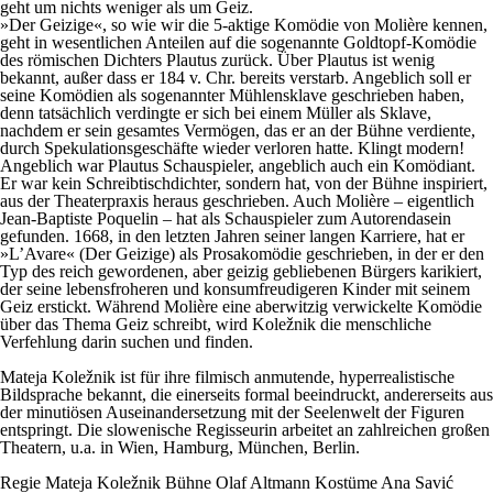
geht um nichts weniger als um Geiz.
»Der Geizige«, so wie wir die 5-aktige Komödie von Molière kennen,
geht in wesentlichen Anteilen auf die sogenannte Goldtopf-Komödie
des römischen Dichters Plautus zurück. Über Plautus ist wenig
bekannt, außer dass er 184 v. Chr. bereits verstarb. Angeblich soll er
seine Komödien als sogenannter Mühlensklave geschrieben haben,
denn tatsächlich verdingte er sich bei einem Müller als Sklave,
nachdem er sein gesamtes Vermögen, das er an der Bühne verdiente,
durch Spekulationsgeschäfte wieder verloren hatte. Klingt modern!
Angeblich war Plautus Schauspieler, angeblich auch ein Komödiant.
Er war kein Schreibtischdichter, sondern hat, von der Bühne inspiriert,
aus der Theaterpraxis heraus geschrieben. Auch Molière – eigentlich
Jean-Baptiste Poquelin – hat als Schauspieler zum Autorendasein
gefunden. 1668, in den letzten Jahren seiner langen Karriere, hat er
»L’Avare« (Der Geizige) als Prosakomödie geschrieben, in der er den
Typ des reich gewordenen, aber geizig gebliebenen Bürgers karikiert,
der seine lebensfroheren und konsumfreudigeren Kinder mit seinem
Geiz erstickt. Während Molière eine aberwitzig verwickelte Komödie
über das Thema Geiz schreibt, wird Koležnik die menschliche
Verfehlung darin suchen und finden.
Mateja Koležnik ist für ihre filmisch anmutende, hyperrealistische
Bildsprache bekannt, die einerseits formal beeindruckt, andererseits aus
der minutiösen Auseinandersetzung mit der Seelenwelt der Figuren
entspringt. Die slowenische Regisseurin arbeitet an zahlreichen großen
Theatern, u.a. in Wien, Hamburg, München, Berlin.
Regie
Mateja Koležnik
Bühne
Olaf Altmann
Kostüme
Ana Savić