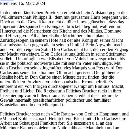
Premiere: 16. März 2024
In den niederländischen Provinzen erhebt sich ein Aufstand gegen die
Willkürherrschaft Philipps II., dem mit grausamer Härte begegnet wird.
Doch auch die Gewalt kann nicht darüber hinwegtäuschen, dass das
Imperium des spanischen Königs zu bröckeln beginnt, während im
Hintergrund die Karrieristen der Kirche und des Militärs, Domingo
und Herzog von Alba, bereits ihre Machtübernahme planen.
Zurückgezogen an seinem Hofe hält der alte König an seiner Macht
fest, misstrauisch gegen alle in seinem Umfeld. Sein Argwohn macht
auch vor dem eigenen Sohn Don Carlos nicht halt, dem er den Zugang
zur Macht verweigert. Don Carlos ist unglücklich in seine Stiefmutter
verliebt. Ursprünglich war Elisabeth von Valois ihm versprochen, bis
sie in die politisch motivierte Ehe mit seinem Vater einwilligte. Mit
dem Erscheinen seines Jugendfreundes Marquis von Posa wird Don
Carlos aus seiner Isolation und Ohnmacht gerissen. Der glühende
Idealist hofft, in Don Carlos einen Mitstreiter zu finden, der die
unterdrückten Provinzen von der spanischen Krone befreit. Es
entbrennt ein von Intrigen durchzogener Kampf um Einfluss, Macht,
Freiheit und Liebe. Die Regisseurin Felicitas Brucker rückt in ihrer
Inszenierung von Schillers dramatischem Gedicht die strukturelle
Gewalt innerhalb gesellschaftlicher, politischer und familiärer
Konstellationen in den Mittelpunkt.
Felicitas Brucker setzt nach »Die Ratten« von Gerhart Hauptmann und
»Michael Kohlhaas« nach Heinrich von Kleist mit »Don Carlos« ihre
Arbeit am Schauspiel Frankfurt fort. Sie inszeniert u.a. an den
Münchner Kammerspielen, am Nationaltheater Mannheim und am