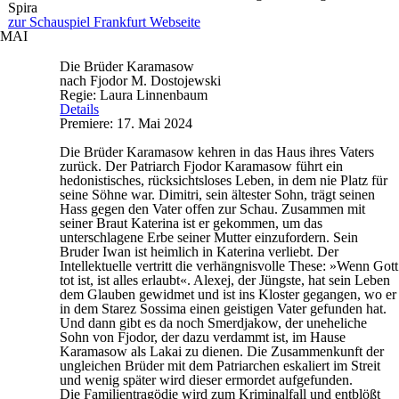
Spira
zur Schauspiel Frankfurt Webseite
MAI
Die Brüder Karamasow
nach Fjodor M. Dostojewski
Regie: Laura Linnenbaum
Details
Premiere: 17. Mai 2024
Die Brüder Karamasow kehren in das Haus ihres Vaters
zurück. Der Patriarch Fjodor Karamasow führt ein
hedonistisches, rücksichtsloses Leben, in dem nie Platz für
seine Söhne war. Dimitri, sein ältester Sohn, trägt seinen
Hass gegen den Vater offen zur Schau. Zusammen mit
seiner Braut Katerina ist er gekommen, um das
unterschlagene Erbe seiner Mutter einzufordern. Sein
Bruder Iwan ist heimlich in Katerina verliebt. Der
Intellektuelle vertritt die verhängnisvolle These: »Wenn Gott
tot ist, ist alles erlaubt«. Alexej, der Jüngste, hat sein Leben
dem Glauben gewidmet und ist ins Kloster gegangen, wo er
in dem Starez Sossima einen geistigen Vater gefunden hat.
Und dann gibt es da noch Smerdjakow, der uneheliche
Sohn von Fjodor, der dazu verdammt ist, im Hause
Karamasow als Lakai zu dienen. Die Zusammenkunft der
ungleichen Brüder mit dem Patriarchen eskaliert im Streit
und wenig später wird dieser ermordet aufgefunden.
Die Familientragödie wird zum Kriminalfall und entblößt