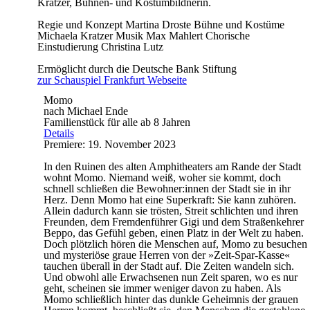
Kratzer, Bühnen- und Kostümbildnerin.
Regie und Konzept
Martina Droste
Bühne und Kostüme
Michaela Kratzer
Musik
Max Mahlert
Chorische
Einstudierung
Christina Lutz
Ermöglicht durch die Deutsche Bank Stiftung
zur Schauspiel Frankfurt Webseite
Momo
nach Michael Ende
Familienstück für alle ab 8 Jahren
Details
Premiere: 19. November 2023
In den Ruinen des alten Amphitheaters am Rande der Stadt
wohnt Momo. Niemand weiß, woher sie kommt, doch
schnell schließen die Bewohner:innen der Stadt sie in ihr
Herz. Denn Momo hat eine Superkraft: Sie kann zuhören.
Allein dadurch kann sie trösten, Streit schlichten und ihren
Freunden, dem Fremdenführer Gigi und dem Straßenkehrer
Beppo, das Gefühl geben, einen Platz in der Welt zu haben.
Doch plötzlich hören die Menschen auf, Momo zu besuchen
und mysteriöse graue Herren von der »Zeit-Spar-Kasse«
tauchen überall in der Stadt auf. Die Zeiten wandeln sich.
Und obwohl alle Erwachsenen nun Zeit sparen, wo es nur
geht, scheinen sie immer weniger davon zu haben. Als
Momo schließlich hinter das dunkle Geheimnis der grauen