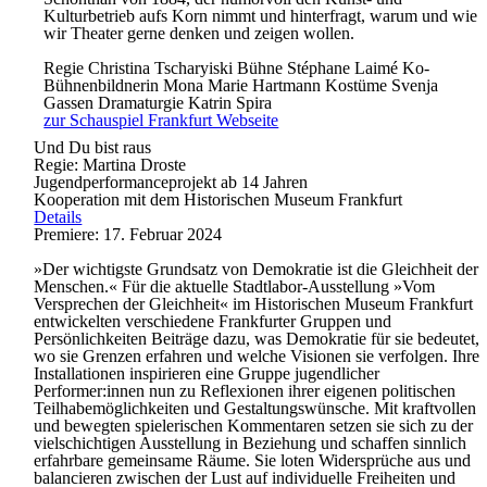
Kulturbetrieb aufs Korn nimmt und hinterfragt, warum und wie
wir Theater gerne denken und zeigen wollen.
Regie
Christina Tscharyiski
Bühne
Stéphane Laimé
Ko-
Bühnenbildnerin
Mona Marie Hartmann
Kostüme
Svenja
Gassen
Dramaturgie
Katrin Spira
zur Schauspiel Frankfurt Webseite
Und Du bist raus
Regie: Martina Droste
Jugendperformanceprojekt ab 14 Jahren
Kooperation mit dem Historischen Museum Frankfurt
Details
Premiere: 17. Februar 2024
»Der wichtigste Grundsatz von Demokratie ist die Gleichheit der
Menschen.« Für die aktuelle Stadtlabor-Ausstellung »Vom
Versprechen der Gleichheit« im Historischen Museum Frankfurt
entwickelten verschiedene Frankfurter Gruppen und
Persönlichkeiten Beiträge dazu, was Demokratie für sie bedeutet,
wo sie Grenzen erfahren und welche Visionen sie verfolgen. Ihre
Installationen inspirieren eine Gruppe jugendlicher
Performer:innen nun zu Reflexionen ihrer eigenen politischen
Teilhabemöglichkeiten und Gestaltungswünsche. Mit kraftvollen
und bewegten spielerischen Kommentaren setzen sie sich zu der
vielschichtigen Ausstellung in Beziehung und schaffen sinnlich
erfahrbare gemeinsame Räume. Sie loten Widersprüche aus und
balancieren zwischen der Lust auf individuelle Freiheiten und