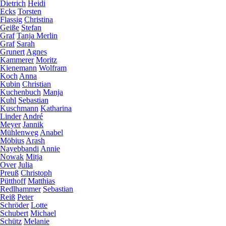
Dietrich
Heidi
Ecks
Torsten
Flassig
Christina
Geiße
Stefan
Graf
Tanja Merlin
Graf
Sarah
Grunert
Agnes
Kammerer
Moritz
Kienemann
Wolfram
Koch
Anna
Kubin
Christian
Kuchenbuch
Manja
Kuhl
Sebastian
Kuschmann
Katharina
Linder
André
Meyer
Jannik
Mühlenweg
Anabel
Möbius
Arash
Nayebbandi
Annie
Nowak
Mitja
Over
Julia
Preuß
Christoph
Pütthoff
Matthias
Redlhammer
Sebastian
Reiß
Peter
Schröder
Lotte
Schubert
Michael
Schütz
Melanie