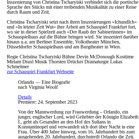
Inszenierung von Christina Tscharyiski verbindet sich die poetische
Sprache des Stücks mit einer treibenden Musikalität zu einer Reise
durch Raum und Zeit.
Christina Tscharyiski setzt nach ihren Inszenierungen »IchundIch«
und »In letzter Zeit Wut« ihre Arbeit am Schauspiel Frankfurt fort,
wo sie in dieser Spielzeit auch »Der Raub der Sabinerinnen« im
Schauspielhaus auf die Bühne bringen wird. Sie inszeniert darüber
hinaus u.a. am Berliner Ensemble, Volkstheater München,
Düsseldorfer Schauspielhaus und am Burgtheater in Wien.
Regie
Christina Tscharyiski
Bühne
Devin McDonough
Kostüme
Miriam Draxl
Musik
Thorsten Drücker
Dramaturgie
Lukas
Schmelmer
zur Schauspiel Frankfurt Webseite
Orlando — Eine Biografie
nach Virginia Woolf
Details
Premiere: 24. September 2023
Von der Mannwerdung zur Frauwerdung – Orlando, ein
junger, englischer Lord, wird Geliebter der Königin Elizabeth
I., geht als Gesandter an den Hof des Sultans in
Konstantinopel und verwandelt sich dort über Nacht in eine
Frau. Über 400 Jahre hinweg, vom 16. Jahrhundert bis zum
ausgehenden 20. Jahrhundert, durchstreift Orlando die Zeit.