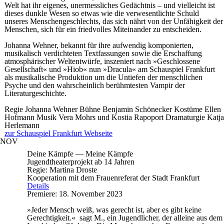
Welt hat ihr eigenes, unermessliches Gedächtnis – und vielleicht ist
dieses dunkle Wesen so etwas wie die verwesentlichte Schuld
unseres Menschengeschlechts, das sich nährt von der Unfähigkeit der
Menschen, sich für ein friedvolles Miteinander zu entscheiden.
Johanna Wehner, bekannt für ihre aufwendig komponierten,
musikalisch verdichteten Textfassungen sowie die Erschaffung
atmosphärischer Weltentwürfe, inszeniert nach »Geschlossene
Gesellschaft« und »Hiob« nun »Dracula« am Schauspiel Frankfurt
als musikalische Produktion um die Untiefen der menschlichen
Psyche und den wahrscheinlich berühmtesten Vampir der
Literaturgeschichte.
Regie
Johanna Wehner
Bühne
Benjamin Schönecker
Kostüme
Ellen
Hofmann
Musik
Vera Mohrs und Kostia Rapoport
Dramaturgie
Katja
Herlemann
zur Schauspiel Frankfurt Webseite
NOV
Deine Kämpfe — Meine Kämpfe
Jugendtheaterprojekt ab 14 Jahren
Regie: Martina Droste
Kooperation mit dem Frauenreferat der Stadt Frankfurt
Details
Premiere: 18. November 2023
»Jeder Mensch weiß, was gerecht ist, aber es gibt keine
Gerechtigkeit.« sagt M., ein Jugendlicher, der alleine aus dem