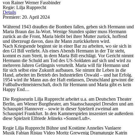
von Rainer Werner Fassbinder
Regie: Lilja Rupprecht
Details
Premiere: 20. April 2024
Während 1943 draußen die Bomben fallen, geben sich Hermann und
Maria Braun das Ja-Wort. Wenige Stunden später muss Hermann
zurück an die Front, Maria bleibt bei ihrer Mutter zurück, hoffend
und überzeugt davon, dass ihr Mann zurückkehren wird.
Nach Kriegsende beginnt sie in einer Bar zu arbeiten, wo sie sich in
den GI Bill verliebt. Als eines Abends Hermann in der Tür steht,
kommt es zum Streit, in dem Maria Bill erschlägt. Vor Gericht nimmt
Hermann die Schuld am Tod des US-Soldaten auf sich und wird zu
mehreren Jahren Gefängnis verurteilt. Maria will für Hermann und
für sich selbst eine Zukunft aufbauen. Sie nimmt ihr Leben in die
Hand, arbeitet im Betrieb des Industriellen Oswald – und hat Erfolg.
1954 wird ihr Mann aus der Haft entlassen, Deutschland gewinnt die
Fußballweltmeisterschaft, doch für Hermann und Maria gibt es kein
Happy End…
Die Regisseurin Lilja Rupprecht arbeitet u.a. am Deutschen Theater
Berlin, am Wiener Burgtheater, am Staatsschauspiel Dresden und am
Schauspiel Hannover – sowie in dieser Spielzeit zweimal am
Schauspiel Frankfurt. In den Kammerspielen inszeniert sie außerdem
diese Spielzeit Elfriede Jelineks »Sonne/Luft«.
Regie
Lilja Rupprecht
Bühne und Kostüme
Annelies Vanlaere
Musik
Fabian Ristau
Video
Moritz Grewenig
Dramaturgie
Katrin