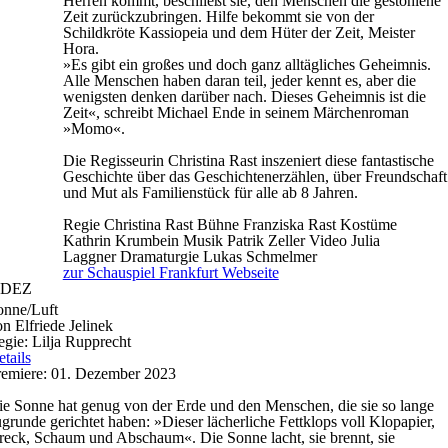
Herren kommt, beschließt sie, den Menschen die gestohlene
Zeit zurückzubringen. Hilfe bekommt sie von der
Schildkröte Kassiopeia und dem Hüter der Zeit, Meister
Hora.
»Es gibt ein großes und doch ganz alltägliches Geheimnis.
Alle Menschen haben daran teil, jeder kennt es, aber die
wenigsten denken darüber nach. Dieses Geheimnis ist die
Zeit«, schreibt Michael Ende in seinem Märchenroman
»Momo«.
Die Regisseurin Christina Rast inszeniert diese fantastische
Geschichte über das Geschichtenerzählen, über Freundschaft
und Mut als Familienstück für alle ab 8 Jahren.
Regie
Christina Rast
Bühne
Franziska Rast
Kostüme
Kathrin Krumbein
Musik
Patrik Zeller
Video
Julia
Laggner
Dramaturgie
Lukas Schmelmer
zur Schauspiel Frankfurt Webseite
DEZ
onne/Luft
n Elfriede Jelinek
gie: Lilja Rupprecht
tails
remiere: 01. Dezember 2023
e Sonne hat genug von der Erde und den Menschen, die sie so lange
grunde gerichtet haben: »Dieser lächerliche Fettklops voll Klopapier,
eck, Schaum und Abschaum«. Die Sonne lacht, sie brennt, sie