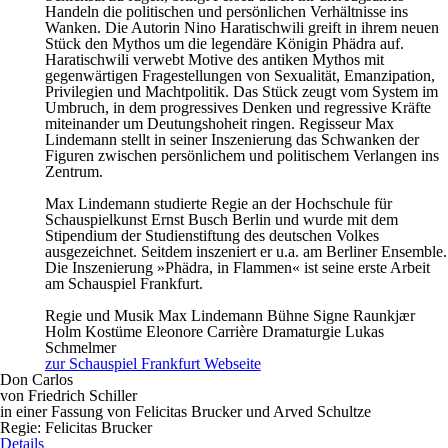
Handeln die politischen und persönlichen Verhältnisse ins
Wanken. Die Autorin Nino Haratischwili greift in ihrem neuen
Stück den Mythos um die legendäre Königin Phädra auf.
Haratischwili verwebt Motive des antiken Mythos mit
gegenwärtigen Fragestellungen von Sexualität, Emanzipation,
Privilegien und Machtpolitik. Das Stück zeugt vom System im
Umbruch, in dem progressives Denken und regressive Kräfte
miteinander um Deutungshoheit ringen. Regisseur Max
Lindemann stellt in seiner Inszenierung das Schwanken der
Figuren zwischen persönlichem und politischem Verlangen ins
Zentrum.
Max Lindemann studierte Regie an der Hochschule für
Schauspielkunst Ernst Busch Berlin und wurde mit dem
Stipendium der Studienstiftung des deutschen Volkes
ausgezeichnet. Seitdem inszeniert er u.a. am Berliner Ensemble.
Die Inszenierung »Phädra, in Flammen« ist seine erste Arbeit
am Schauspiel Frankfurt.
Regie und Musik
Max Lindemann
Bühne
Signe Raunkjær
Holm
Kostüme
Eleonore Carrière
Dramaturgie
Lukas
Schmelmer
zur Schauspiel Frankfurt Webseite
Don Carlos
von Friedrich Schiller
in einer Fassung von Felicitas Brucker und Arved Schultze
Regie: Felicitas Brucker
Details