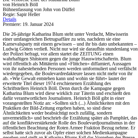
von Heinrich Böll
Bühnenfassung von John von Düffel
Regie: Sapir Heller
Details
Premiere: 19. Januar 2024
Die 26-jährige Katharina Blum steht unter Verdacht, Mitwisserin
einer umfangreichen Betrugsaffäre zu sein, nachdem sie eine
Karnevalsparty mit einem gewissen – und ihr bis dato unbekannten –
Ludwig Götten verließ. Nicht nur wird sie daraufhin stundenlang von
der Polizei befragt, vor allem startet die ZEITUNG einen
wahrhaftigen Shitstorm gegen die junge Hauswirtschafterin. Blum
wird öffentlich als Mittäterin und »Flittchen« diffamiert, Aussagen
von ihr nahestehenden Personen werden umformuliert und verfälscht
wiedergegeben, die Boulevardredakteure lassen nicht mehr von ihr
ab. »Wie Gewalt entstehen kann und wohin sie führt« lautet der
erweiterte Titel dieser 1974 erschienenen Erzählung des
Schriftstellers Heinrich Böll. Denn durch die Kampagne gegen
Katharina Blum wird diese wirklich zur Täterin und erschießt den
dafür verantwortlichen Journalisten. Heinrich Böll gibt in einer
vorangestellten Notiz an: »Sollten sich (...) Ähnlichkeiten mit den
Praktiken der Bild-Zeitung ergeben haben, so sind diese
Ähnlichkeiten weder beabsichtigt noch zufällig, sondern
unvermeidlich« und beschrieb die Erzählung später als Pamphlet, das
auf die konfliktverstärkende Rolle des Boulevardjournalismus in der
öffentlichen Beachtung der Roten Armee Fraktion Bezug nehme. Er
selbst hatte sich zuvor als Opfer einer solchen Medienkampagne
gesehen und stellt an Katharina Blums Fall das Vorgehen der Presse