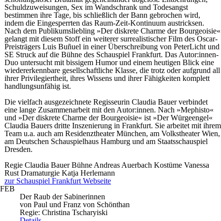
Schuldzuweisungen, Sex im Wandschrank und Todesangst
bestimmen ihre Tage, bis schließlich der Bann gebrochen wird,
indem die Eingesperrten das Raum-Zeit-Kontinuum austricksen.
Nach dem Publikumsliebling »Der diskrete Charme der Bourgeoisie«
gelangt mit diesem Stoff ein weiterer surrealistischer Film des Oscar-
Preisträgers Luis Buñuel in einer Überschreibung von PeterLicht und
SE Struck auf die Bühne des Schauspiel Frankfurt. Das Autor:innen-
Duo untersucht mit bissigem Humor und einem heutigen Blick eine
wiedererkennbare gesellschaftliche Klasse, die trotz oder aufgrund all
ihrer Privilegiertheit, ihres Wissens und ihrer Fähigkeiten komplett
handlungsunfähig ist.
Die vielfach ausgezeichnete Regisseurin Claudia Bauer verbindet
eine lange Zusammenarbeit mit den Autor:innen. Nach »Mephisto«
und »Der diskrete Charme der Bourgeoisie« ist »Der Würgeengel«
Claudia Bauers dritte Inszenierung in Frankfurt. Sie arbeitet mit ihrem
Team u.a. auch am Residenztheater München, am Volkstheater Wien,
am Deutschen Schauspielhaus Hamburg und am Staatsschauspiel
Dresden.
Regie
Claudia Bauer
Bühne
Andreas Auerbach
Kostüme
Vanessa
Rust
Dramaturgie
Katja Herlemann
zur Schauspiel Frankfurt Webseite
FEB
Der Raub der Sabinerinnen
von Paul und Franz von Schönthan
Regie: Christina Tscharyiski
Details