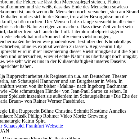
rbrennt die Felder, sie lässt den Meeresspiegel steigen, Fluten
eraufkommen und sie weiß, dass das Ende des Menschen sowieso
ekommen ist, auch wenn die Menschen noch versuchen, sich am Strand
fzuhalten und es sich in der Sonne, trotz aller Besorgnisse um die
kunft, schön machen. Der Mensch hat zu lange versucht in all seiner
bris sich die Natur zu eigen zu machen. Dass diese Zeit vorbei sein
rd, darüber freut sich auch die Luft. Literaturnobelpreisträgerin
friede Jelinek hat mit »Sonne/Luft« einen vielstimmigen,
eichermaßen heiteren wie gnadenlosen Text über den Klimakollaps
schrieben, ohne es explizit werden zu lassen. Regisseurin Lilja
pprecht wird in ihrer Inszenierung dieser Vielstimmigkeit auf die Spur
hen und untersuchen, wieviel echte Natur uns überhaupt noch umgibt,
w. wie sehr wir es uns in der Kulissenhaftigkeit unseres Daseins
ngerichtet haben.
lja Rupprecht arbeitet als Regisseurin u.a. am Deutschen Theater
rlin, am Schauspiel Hannover und am Burgtheater in Wien. In
rankfurt waren von ihr bisher »Malina« nach Ingeborg Bachmann
wie »Die schmutzigen Hände« von Jean-Paul Sartre zu sehen. In
eser Spielzeit inszeniert sie außerdem im Schauspielhaus »Die Ehe der
aria Braun« von Rainer Werner Fassbinder.
egie
Lilja Rupprecht
Bühne
Christina Schmitt
Kostüme
Annelies
anlaere
Musik
Philipp Rohmer
Video
Moritz Grewenig
ramaturgie
Katrin Spira
r Schauspiel Frankfurt Webseite
JAN
Die verlorene Ehre der Katharina Blum