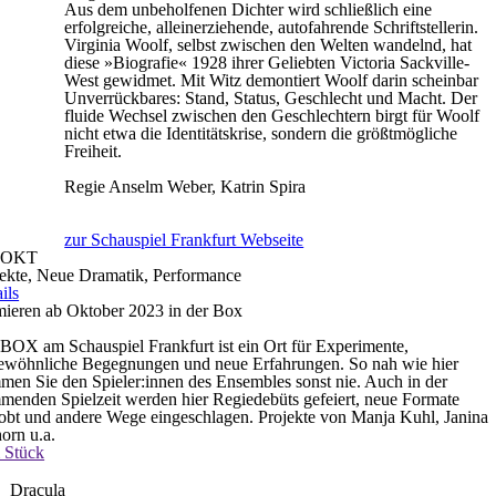
Aus dem unbeholfenen Dichter wird schließlich eine
erfolgreiche, alleinerziehende, autofahrende Schriftstellerin.
Virginia Woolf, selbst zwischen den Welten wandelnd, hat
diese »Biografie« 1928 ihrer Geliebten Victoria Sackville-
West gewidmet. Mit Witz demontiert Woolf darin scheinbar
Unverrückbares: Stand, Status, Geschlecht und Macht. Der
fluide Wechsel zwischen den Geschlechtern birgt für Woolf
nicht etwa die Identitätskrise, sondern die größtmögliche
Freiheit.
Regie
Anselm Weber, Katrin Spira
zur Schauspiel Frankfurt Webseite
OKT
jekte, Neue Dramatik, Performance
ils
mieren ab Oktober 2023 in der Box
BOX am Schauspiel Frankfurt ist ein Ort für Experimente,
ewöhnliche Begegnungen und neue Erfahrungen. So nah wie hier
en Sie den Spieler:innen des Ensembles sonst nie. Auch in der
enden Spielzeit werden hier Regiedebüts gefeiert, neue Formate
obt und andere Wege eingeschlagen. Projekte von Manja Kuhl, Janina
orn u.a.
 Stück
Dracula