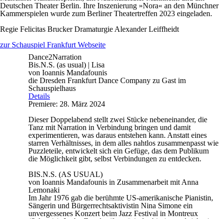
Deutschen Theater Berlin. Ihre Inszenierung »Nora« an den Münchner
Kammerspielen wurde zum Berliner Theatertreffen 2023 eingeladen.
Regie
Felicitas Brucker
Dramaturgie
Alexander Leiffheidt
zur Schauspiel Frankfurt Webseite
Dance2Narration
Bis.N.S. (as usual) | Lisa
von Ioannis Mandafounis
die Dresden Frankfurt Dance Company zu Gast im
Schauspielhaus
Details
Premiere: 28. März 2024
Dieser Doppelabend stellt zwei Stücke nebeneinander, die
Tanz mit Narration in Verbindung bringen und damit
experimentieren, was daraus entstehen kann. Anstatt eines
starren Verhältnisses, in dem alles nahtlos zusammenpasst wie
Puzzleteile, entwickelt sich ein Gefüge, das dem Publikum
die Möglichkeit gibt, selbst Verbindungen zu entdecken.
BIS.N.S. (AS USUAL)
von Ioannis Mandafounis in Zusammenarbeit mit Anna
Lemonaki
Im Jahr 1976 gab die berühmte US-amerikanische Pianistin,
Sängerin und Bürgerrechtsaktivistin Nina Simone ein
unvergessenes Konzert beim Jazz Festival in Montreux