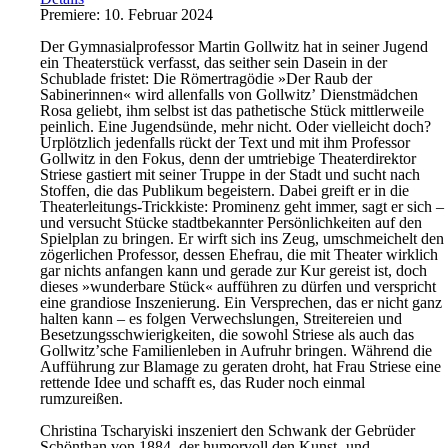
Premiere: 10. Februar 2024
Der Gymnasialprofessor Martin Gollwitz hat in seiner Jugend
ein Theaterstück verfasst, das seither sein Dasein in der
Schublade fristet: Die Römertragödie »Der Raub der
Sabinerinnen« wird allenfalls von Gollwitzʼ Dienstmädchen
Rosa geliebt, ihm selbst ist das pathetische Stück mittlerweile
peinlich. Eine Jugendsünde, mehr nicht. Oder vielleicht doch?
Urplötzlich jedenfalls rückt der Text und mit ihm Professor
Gollwitz in den Fokus, denn der umtriebige Theaterdirektor
Striese gastiert mit seiner Truppe in der Stadt und sucht nach
Stoffen, die das Publikum begeistern. Dabei greift er in die
Theaterleitungs-Trickkiste: Prominenz geht immer, sagt er sich –
und versucht Stücke stadtbekannter Persönlichkeiten auf den
Spielplan zu bringen. Er wirft sich ins Zeug, umschmeichelt den
zögerlichen Professor, dessen Ehefrau, die mit Theater wirklich
gar nichts anfangen kann und gerade zur Kur gereist ist, doch
dieses »wunderbare Stück« aufführen zu dürfen und verspricht
eine grandiose Inszenierung. Ein Versprechen, das er nicht ganz
halten kann – es folgen Verwechslungen, Streitereien und
Besetzungsschwierigkeiten, die sowohl Striese als auch das
Gollwitzʼsche Familienleben in Aufruhr bringen. Während die
Aufführung zur Blamage zu geraten droht, hat Frau Striese eine
rettende Idee und schafft es, das Ruder noch einmal
rumzureißen.
Christina Tscharyiski inszeniert den Schwank der Gebrüder
Schönthan von 1884, der humorvoll den Kunst- und