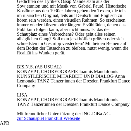
Gedichten des Lyrikers Ossip Mandelstam aus der
Sowjetunion und mit Musik von Gabriel Fauré. Historische
Kostüme aus den 1930er Jahren geben den Texten, die teils
im russischen Original, teils auf Deutsch und Englisch zu
hören sein werden, einen visuellen Rahmen. So erscheinen
immer wieder kürzere oder längere Erzählfäden, denen das
Publikum folgen kann, aber nicht muss. Ist das der
Schauplatz eines Verbrechens? Oder geht alles seinen
alltäglichen Gang? Soll man jetzt höflich grüßen oder sich
schnellsten im Gestrüpp verstecken? Mit beiden Beinen auf
dem Boden der Tatsachen zu bleiben, nutzt wenig, wenn die
Realität ins Wanken gerät.
BIS.N.S. (AS USUAL)
KONZEPT, CHOREOGRAFIE
Ioannis Mandafounis
KÜNSTLERISCHE MITARBEIT UND DIALOG
Anna
Lemonaki
TANZ
Tänzer:innen der Dresden Frankfurt Dance
Company
LISA
KONZEPT, CHOREOGRAFIE
Ioannis Mandafounis
TANZ
Tänzer:innen der Dresden Frankfurt Dance Company
Mit freundlicher Unterstützung der ING-DiBa AG.
zur Schauspiel Frankfurt Webseite
APR