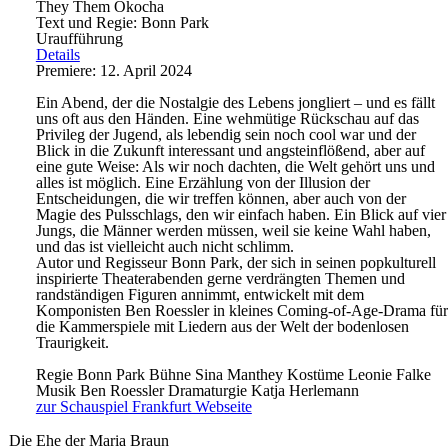
They Them Okocha
Text und Regie: Bonn Park
Uraufführung
Details
Premiere: 12. April 2024
Ein Abend, der die Nostalgie des Lebens jongliert – und es fällt
uns oft aus den Händen. Eine wehmütige Rückschau auf das
Privileg der Jugend, als lebendig sein noch cool war und der
Blick in die Zukunft interessant und angsteinflößend, aber auf
eine gute Weise: Als wir noch dachten, die Welt gehört uns und
alles ist möglich. Eine Erzählung von der Illusion der
Entscheidungen, die wir treffen können, aber auch von der
Magie des Pulsschlags, den wir einfach haben. Ein Blick auf vier
Jungs, die Männer werden müssen, weil sie keine Wahl haben,
und das ist vielleicht auch nicht schlimm.
Autor und Regisseur Bonn Park, der sich in seinen popkulturell
inspirierte Theaterabenden gerne verdrängten Themen und
randständigen Figuren annimmt, entwickelt mit dem
Komponisten Ben Roessler in kleines Coming-of-Age-Drama für
die Kammerspiele mit Liedern aus der Welt der bodenlosen
Traurigkeit.
Regie
Bonn Park
Bühne
Sina Manthey
Kostüme
Leonie Falke
Musik
Ben Roessler
Dramaturgie
Katja Herlemann
zur Schauspiel Frankfurt Webseite
Die Ehe der Maria Braun