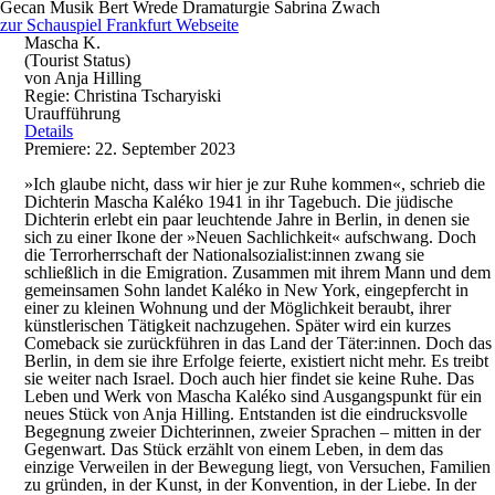
Gecan
Musik
Bert Wrede
Dramaturgie
Sabrina Zwach
zur Schauspiel Frankfurt Webseite
Mascha K.
(Tourist Status)
von Anja Hilling
Regie: Christina Tscharyiski
Uraufführung
Details
Premiere: 22. September 2023
»Ich glaube nicht, dass wir hier je zur Ruhe kommen«, schrieb die
Dichterin Mascha Kaléko 1941 in ihr Tagebuch. Die jüdische
Dichterin erlebt ein paar leuchtende Jahre in Berlin, in denen sie
sich zu einer Ikone der »Neuen Sachlichkeit« aufschwang. Doch
die Terrorherrschaft der Nationalsozialist:innen zwang sie
schließlich in die Emigration. Zusammen mit ihrem Mann und dem
gemeinsamen Sohn landet Kaléko in New York, eingepfercht in
einer zu kleinen Wohnung und der Möglichkeit beraubt, ihrer
künstlerischen Tätigkeit nachzugehen. Später wird ein kurzes
Comeback sie zurückführen in das Land der Täter:innen. Doch das
Berlin, in dem sie ihre Erfolge feierte, existiert nicht mehr. Es treibt
sie weiter nach Israel. Doch auch hier findet sie keine Ruhe. Das
Leben und Werk von Mascha Kaléko sind Ausgangspunkt für ein
neues Stück von Anja Hilling. Entstanden ist die eindrucksvolle
Begegnung zweier Dichterinnen, zweier Sprachen – mitten in der
Gegenwart. Das Stück erzählt von einem Leben, in dem das
einzige Verweilen in der Bewegung liegt, von Versuchen, Familien
zu gründen, in der Kunst, in der Konvention, in der Liebe. In der