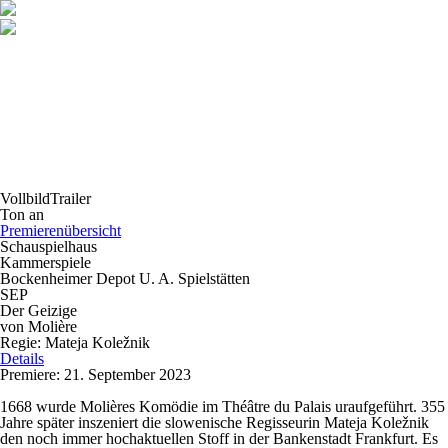
Vollbild
Trailer
Ton an
Premierenübersicht
Schauspielhaus
Kammerspiele
Bockenheimer Depot U. A. Spielstätten
SEP
Der Geizige
von Molière
Regie: Mateja Koležnik
Details
Premiere: 21. September 2023
1668 wurde Molières Komödie im Théâtre du Palais uraufgeführt. 355
Jahre später inszeniert die slowenische Regisseurin Mateja Koležnik
den noch immer hochaktuellen Stoff in der Bankenstadt Frankfurt. Es