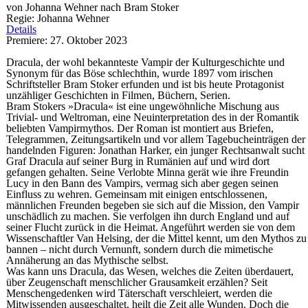
von Johanna Wehner nach Bram Stoker
Regie: Johanna Wehner
Details
Premiere: 27. Oktober 2023
Dracula, der wohl bekannteste Vampir der Kulturgeschichte und
Synonym für das Böse schlechthin, wurde 1897 vom irischen
Schriftsteller Bram Stoker erfunden und ist bis heute Protagonist
unzähliger Geschichten in Filmen, Büchern, Serien.
Bram Stokers »Dracula« ist eine ungewöhnliche Mischung aus
Trivial- und Weltroman, eine Neuinterpretation des in der Romantik
beliebten Vampirmythos. Der Roman ist montiert aus Briefen,
Telegrammen, Zeitungsartikeln und vor allem Tagebucheinträgen der
handelnden Figuren: Jonathan Harker, ein junger Rechtsanwalt sucht
Graf Dracula auf seiner Burg in Rumänien auf und wird dort
gefangen gehalten. Seine Verlobte Minna gerät wie ihre Freundin
Lucy in den Bann des Vampirs, vermag sich aber gegen seinen
Einfluss zu wehren. Gemeinsam mit einigen entschlossenen,
männlichen Freunden begeben sie sich auf die Mission, den Vampir
unschädlich zu machen. Sie verfolgen ihn durch England und auf
seiner Flucht zurück in die Heimat. Angeführt werden sie von dem
Wissenschaftler Van Helsing, der die Mittel kennt, um den Mythos zu
bannen – nicht durch Vernunft, sondern durch die mimetische
Annäherung an das Mythische selbst.
Was kann uns Dracula, das Wesen, welches die Zeiten überdauert,
über Zeugenschaft menschlicher Grausamkeit erzählen? Seit
Menschengedenken wird Täterschaft verschleiert, werden die
Mitwissenden ausgeschaltet, heilt die Zeit alle Wunden. Doch die