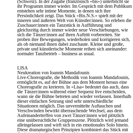
(Schweiz). In der Zugabe (französisch »bis«) unterbricht sie
ihr Programm immer wieder. Im Gespräch mit dem Publikum
entstehen sehr intime Momente, in denen sich ihre
Persönlichkeit zeigt. Das Stück »Bis.N.S.« spielt mit der
inneren und äußeren Welt von Künstler:innen. So erleben die
Zuschauer:innen ein Tanzstück in Aufführung und
gleichzeitig durch immer wieder neue Verschiebungen, wie
sich die Tänzer:innen auf ihren Auftritt vorbereiten. Sie
proben ihre Bewegungen, wiederholen und korrigieren sich,
als ob niemand ihnen dabei zuschaute. Kleine und große,
private und künstlerische Momente reihen sich aneinander:
normaler Tanzbetrieb – business as usual.
LISA
Neukreation von Ioannis Mandafounis
Live-Choreografie, die Methodik von Ioannis Mandafounis,
ermöglicht es, auf der Bühne aus dem Moment heraus eine
Choreografie zu kreieren. In »Lisa« bedeutet das auch, dass
die Tänzer:innen während einer Sequenz live entscheiden,
wann sie die Bühne betreten und wieder verlassen. Innerhalb
dieser einfachen Setzung sind sehr unterschiedliche
Situationen möglich. Das unvermittelte Auftauchen und
Verschwinden bewirkt überraschende Wechsel, aus dem
Aufeinandertreffen von zwei Tänzer:innen wird plötzlich
eine unübersichtliche Gruppenszene. Plötzlich wird jemand
alleingelassen und wirft sich in ein emotionales Solo hinein.
Diese dramaturgischen Prinzipien kombiniert das Stück mit