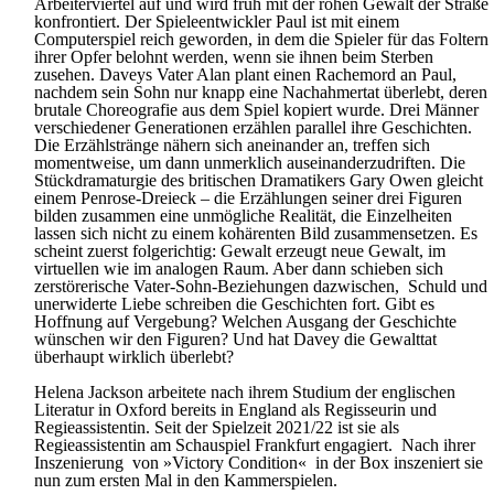
Arbeiterviertel auf und wird früh mit der rohen Gewalt der Straße
konfrontiert. Der Spieleentwickler Paul ist mit einem
Computerspiel reich geworden, in dem die Spieler für das Foltern
ihrer Opfer belohnt werden, wenn sie ihnen beim Sterben
zusehen. Daveys Vater Alan plant einen Rachemord an Paul,
nachdem sein Sohn nur knapp eine Nachahmertat überlebt, deren
brutale Choreografie aus dem Spiel kopiert wurde. Drei Männer
verschiedener Generationen erzählen parallel ihre Geschichten.
Die Erzählstränge nähern sich aneinander an, treffen sich
momentweise, um dann unmerklich auseinanderzudriften. Die
Stückdramaturgie des britischen Dramatikers Gary Owen gleicht
einem Penrose-Dreieck – die Erzählungen seiner drei Figuren
bilden zusammen eine unmögliche Realität, die Einzelheiten
lassen sich nicht zu einem kohärenten Bild zusammensetzen. Es
scheint zuerst folgerichtig: Gewalt erzeugt neue Gewalt, im
virtuellen wie im analogen Raum. Aber dann schieben sich
zerstörerische Vater-Sohn-Beziehungen dazwischen, Schuld und
unerwiderte Liebe schreiben die Geschichten fort. Gibt es
Hoffnung auf Vergebung? Welchen Ausgang der Geschichte
wünschen wir den Figuren? Und hat Davey die Gewalttat
überhaupt wirklich überlebt?
Helena Jackson arbeitete nach ihrem Studium der englischen
Literatur in Oxford bereits in England als Regisseurin und
Regieassistentin. Seit der Spielzeit 2021/22 ist sie als
Regieassistentin am Schauspiel Frankfurt engagiert. Nach ihrer
Inszenierung von »Victory Condition« in der Box inszeniert sie
nun zum ersten Mal in den Kammerspielen.