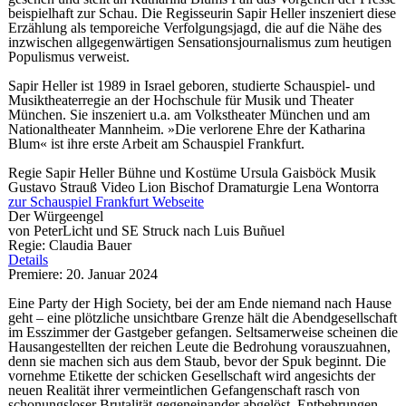
beispielhaft zur Schau. Die Regisseurin Sapir Heller inszeniert diese
Erzählung als temporeiche Verfolgungsjagd, die auf die Nähe des
inzwischen allgegenwärtigen Sensationsjournalismus zum heutigen
Populismus verweist.
Sapir Heller ist 1989 in Israel geboren, studierte Schauspiel- und
Musiktheaterregie an der Hochschule für Musik und Theater
München. Sie inszeniert u.a. am Volkstheater München und am
Nationaltheater Mannheim. »Die verlorene Ehre der Katharina
Blum« ist ihre erste Arbeit am Schauspiel Frankfurt.
Regie
Sapir Heller
Bühne und Kostüme
Ursula Gaisböck
Musik
Gustavo Strauß
Video
Lion Bischof
Dramaturgie
Lena Wontorra
zur Schauspiel Frankfurt Webseite
Der Würgeengel
von PeterLicht und SE Struck nach Luis Buñuel
Regie: Claudia Bauer
Details
Premiere: 20. Januar 2024
Eine Party der High Society, bei der am Ende niemand nach Hause
geht – eine plötzliche unsichtbare Grenze hält die Abendgesellschaft
im Esszimmer der Gastgeber gefangen. Seltsamerweise scheinen die
Hausangestellten der reichen Leute die Bedrohung vorauszuahnen,
denn sie machen sich aus dem Staub, bevor der Spuk beginnt. Die
vornehme Etikette der schicken Gesellschaft wird angesichts der
neuen Realität ihrer vermeintlichen Gefangenschaft rasch von
schonungsloser Brutalität gegeneinander abgelöst. Entbehrungen,