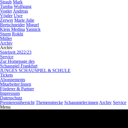
Straub
Mark
Tumba
Wolfgang
Vogler
Andreas
Vögler
Uwe
Zerwer
Marie Julie
Bretschneider
Miguel
Klein Medina
Yannick
Sturm
Rokhi
Müller
Archiv
Archiv
Spielzeit 2022/23
Service
Zur Homepage des
Schauspiel Frankfurt
JUNGES SCHAUSPIEL & SCHULE
Tickets
Abonnements
Mitarbeiter:Innen
Förderer & Partner
Impressum
Datenschutz
Premierenübersicht
Themenstrecke
Schauspieler:innen
Archiv
Service
Menu